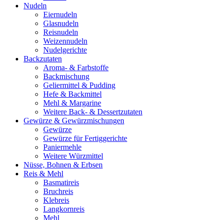
Nudeln
Eiernudeln
Glasnudeln
Reisnudeln
Weizennudeln
Nudelgerichte
Backzutaten
Aroma- & Farbstoffe
Backmischung
Geliermittel & Pudding
Hefe & Backmittel
Mehl & Margarine
Weitere Back- & Dessertzutaten
Gewürze & Gewürzmischungen
Gewürze
Gewürze für Fertiggerichte
Paniermehle
Weitere Würzmittel
Nüsse, Bohnen & Erbsen
Reis & Mehl
Basmatireis
Bruchreis
Klebreis
Langkornreis
Mehl