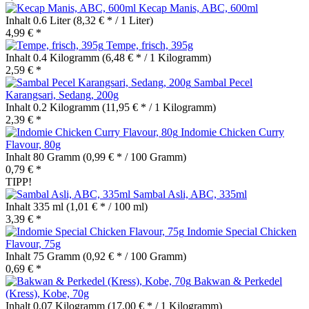
Kecap Manis, ABC, 600ml
Inhalt
0.6 Liter
(8,32 € * / 1 Liter)
4,99 € *
Tempe, frisch, 395g
Inhalt
0.4 Kilogramm
(6,48 € * / 1 Kilogramm)
2,59 € *
Sambal Pecel
Karangsari, Sedang, 200g
Inhalt
0.2 Kilogramm
(11,95 € * / 1 Kilogramm)
2,39 € *
Indomie Chicken Curry
Flavour, 80g
Inhalt
80 Gramm
(0,99 € * / 100 Gramm)
0,79 € *
TIPP!
Sambal Asli, ABC, 335ml
Inhalt
335 ml
(1,01 € * / 100 ml)
3,39 € *
Indomie Special Chicken
Flavour, 75g
Inhalt
75 Gramm
(0,92 € * / 100 Gramm)
0,69 € *
Bakwan & Perkedel
(Kress), Kobe, 70g
Inhalt
0.07 Kilogramm
(17,00 € * / 1 Kilogramm)