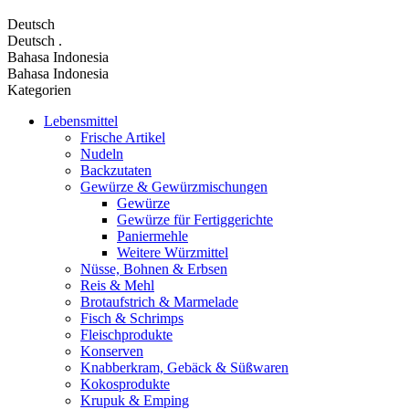
Deutsch
Deutsch
.
Bahasa Indonesia
Bahasa Indonesia
Kategorien
Lebensmittel
Frische Artikel
Nudeln
Backzutaten
Gewürze & Gewürzmischungen
Gewürze
Gewürze für Fertiggerichte
Paniermehle
Weitere Würzmittel
Nüsse, Bohnen & Erbsen
Reis & Mehl
Brotaufstrich & Marmelade
Fisch & Schrimps
Fleischprodukte
Konserven
Knabberkram, Gebäck & Süßwaren
Kokosprodukte
Krupuk & Emping