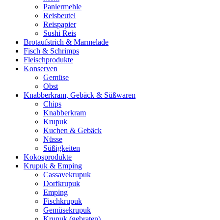
Paniermehle
Reisbeutel
Reispapier
Sushi Reis
Brotaufstrich & Marmelade
Fisch & Schrimps
Fleischprodukte
Konserven
Gemüse
Obst
Knabberkram, Gebäck & Süßwaren
Chips
Knabberkram
Krupuk
Kuchen & Gebäck
Nüsse
Süßigkeiten
Kokosprodukte
Krupuk & Emping
Cassavekrupuk
Dorfkrupuk
Emping
Fischkrupuk
Gemüsekrupuk
Krupuk (gebraten)