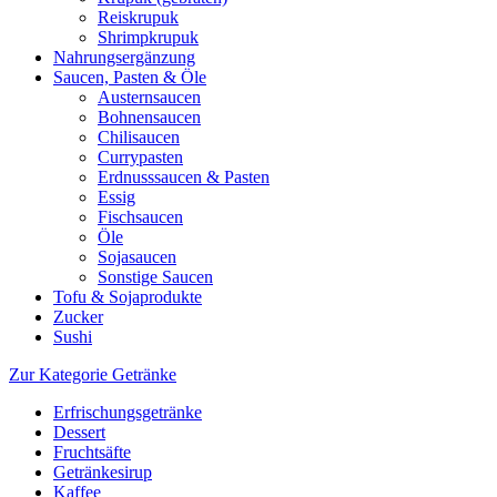
Reiskrupuk
Shrimpkrupuk
Nahrungsergänzung
Saucen, Pasten & Öle
Austernsaucen
Bohnensaucen
Chilisaucen
Currypasten
Erdnusssaucen & Pasten
Essig
Fischsaucen
Öle
Sojasaucen
Sonstige Saucen
Tofu & Sojaprodukte
Zucker
Sushi
Zur Kategorie Getränke
Erfrischungsgetränke
Dessert
Fruchtsäfte
Getränkesirup
Kaffee