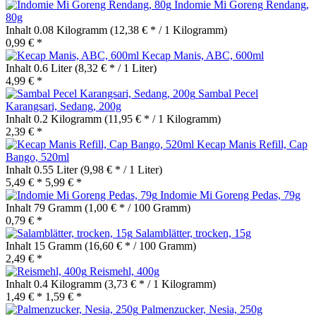
Indomie Mi Goreng Rendang,
80g
Inhalt
0.08 Kilogramm
(12,38 € * / 1 Kilogramm)
0,99 € *
Kecap Manis, ABC, 600ml
Inhalt
0.6 Liter
(8,32 € * / 1 Liter)
4,99 € *
Sambal Pecel
Karangsari, Sedang, 200g
Inhalt
0.2 Kilogramm
(11,95 € * / 1 Kilogramm)
2,39 € *
Kecap Manis Refill, Cap
Bango, 520ml
Inhalt
0.55 Liter
(9,98 € * / 1 Liter)
5,49 € *
5,99 € *
Indomie Mi Goreng Pedas, 79g
Inhalt
79 Gramm
(1,00 € * / 100 Gramm)
0,79 € *
Salamblätter, trocken, 15g
Inhalt
15 Gramm
(16,60 € * / 100 Gramm)
2,49 € *
Reismehl, 400g
Inhalt
0.4 Kilogramm
(3,73 € * / 1 Kilogramm)
1,49 € *
1,59 € *
Palmenzucker, Nesia, 250g