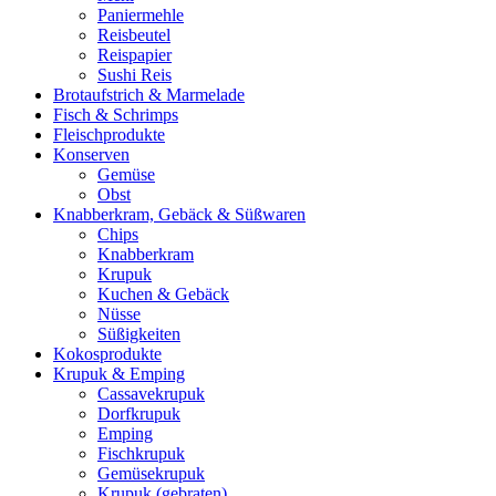
Paniermehle
Reisbeutel
Reispapier
Sushi Reis
Brotaufstrich & Marmelade
Fisch & Schrimps
Fleischprodukte
Konserven
Gemüse
Obst
Knabberkram, Gebäck & Süßwaren
Chips
Knabberkram
Krupuk
Kuchen & Gebäck
Nüsse
Süßigkeiten
Kokosprodukte
Krupuk & Emping
Cassavekrupuk
Dorfkrupuk
Emping
Fischkrupuk
Gemüsekrupuk
Krupuk (gebraten)