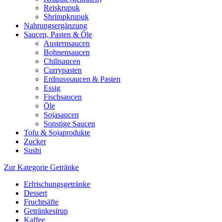
Reiskrupuk
Shrimpkrupuk
Nahrungsergänzung
Saucen, Pasten & Öle
Austernsaucen
Bohnensaucen
Chilisaucen
Currypasten
Erdnusssaucen & Pasten
Essig
Fischsaucen
Öle
Sojasaucen
Sonstige Saucen
Tofu & Sojaprodukte
Zucker
Sushi
Zur Kategorie Getränke
Erfrischungsgetränke
Dessert
Fruchtsäfte
Getränkesirup
Kaffee