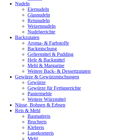
Nudeln
Eiernudeln
Glasnudeln
Reisnudeln
Weizennudeln
Nudelgerichte
Backzutaten
Aroma- & Farbstoffe
Backmischung
Geliermittel & Pudding
Hefe & Backmittel
Mehl & Margarine
Weitere Back- & Dessertzutaten
Gewürze & Gewürzmischungen
Gewürze
Gewürze für Fertiggerichte
Paniermehle
Weitere Würzmittel
Nüsse, Bohnen & Erbsen
Reis & Mehl
Basmatireis
Bruchreis
Klebreis
Langkornreis
Mehl