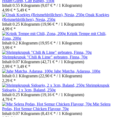
Hitam Gurih, Cap Bango, 550g
Inhalt
0.55 Kilogramm
(9,07 € * / 1 Kilogramm)
4,99 € *
5,49 € *
Opak Koekjes
(Reismehlröllchen), Nesia, 250g
Inhalt
0.25 Kilogramm
(19,96 € * / 1 Kilogramm)
4,99 € *
Kripik Tempe mit Chili,
Zona, 200g
Inhalt
0.2 Kilogramm
(19,95 € * / 1 Kilogramm)
3,99 € *
Shrimpkrupuk "Chili & Lime" gebraten, Finna, 70g
Inhalt
0.07 Kilogramm
(42,71 € * / 1 Kilogramm)
2,99 € *
3,49 € *
Jahe Matcha, Adarasa, 100g
Inhalt
0.1 Kilogramm
(22,90 € * / 1 Kilogramm)
2,29 € *
Shrimpkrupuk
Sidoarjo, 2 x 3cm, Baland, 250g
Inhalt
0.25 Kilogramm
(19,16 € * / 1 Kilogramm)
4,79 € *
Mie Selera
Pedas, Hot Semur Chicken Flavour, 70g
Inhalt
0.07 Kilogramm
(8,43 € * / 1 Kilogramm)