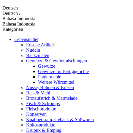
Deutsch
Deutsch
.
Bahasa Indonesia
Bahasa Indonesia
Kategorien
Lebensmittel
Frische Artikel
Nudeln
Backzutaten
Gewürze & Gewürzmischungen
Gewürze
Gewürze für Fertiggerichte
Paniermehle
Weitere Würzmittel
Nüsse, Bohnen & Erbsen
Reis & Mehl
Brotaufstrich & Marmelade
Fisch & Schrimps
Fleischprodukte
Konserven
Knabberkram, Gebäck & Süßwaren
Kokosprodukte
Krupuk & Emping