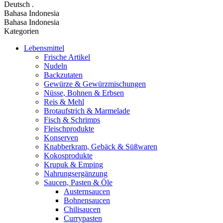
Deutsch
.
Bahasa Indonesia
Bahasa Indonesia
Kategorien
Lebensmittel
Frische Artikel
Nudeln
Backzutaten
Gewürze & Gewürzmischungen
Nüsse, Bohnen & Erbsen
Reis & Mehl
Brotaufstrich & Marmelade
Fisch & Schrimps
Fleischprodukte
Konserven
Knabberkram, Gebäck & Süßwaren
Kokosprodukte
Krupuk & Emping
Nahrungsergänzung
Saucen, Pasten & Öle
Austernsaucen
Bohnensaucen
Chilisaucen
Currypasten