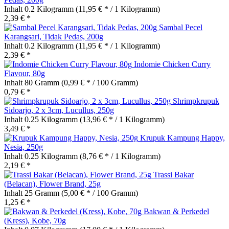
Inhalt
0.2 Kilogramm
(11,95 € * / 1 Kilogramm)
2,39 € *
Sambal Pecel
Karangsari, Tidak Pedas, 200g
Inhalt
0.2 Kilogramm
(11,95 € * / 1 Kilogramm)
2,39 € *
Indomie Chicken Curry
Flavour, 80g
Inhalt
80 Gramm
(0,99 € * / 100 Gramm)
0,79 € *
Shrimpkrupuk
Sidoarjo, 2 x 3cm, Lucullus, 250g
Inhalt
0.25 Kilogramm
(13,96 € * / 1 Kilogramm)
3,49 € *
Krupuk Kampung Happy,
Nesia, 250g
Inhalt
0.25 Kilogramm
(8,76 € * / 1 Kilogramm)
2,19 € *
Trassi Bakar
(Belacan), Flower Brand, 25g
Inhalt
25 Gramm
(5,00 € * / 100 Gramm)
1,25 € *
Bakwan & Perkedel
(Kress), Kobe, 70g