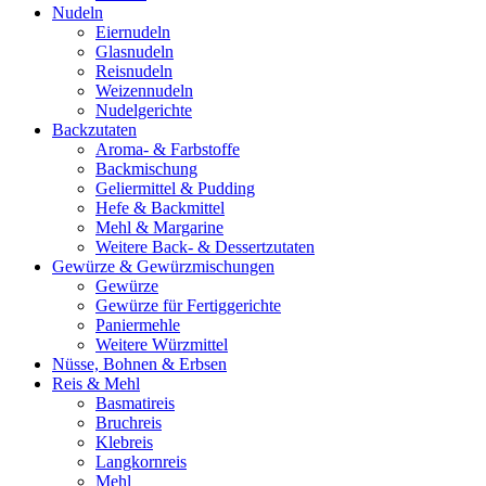
Nudeln
Eiernudeln
Glasnudeln
Reisnudeln
Weizennudeln
Nudelgerichte
Backzutaten
Aroma- & Farbstoffe
Backmischung
Geliermittel & Pudding
Hefe & Backmittel
Mehl & Margarine
Weitere Back- & Dessertzutaten
Gewürze & Gewürzmischungen
Gewürze
Gewürze für Fertiggerichte
Paniermehle
Weitere Würzmittel
Nüsse, Bohnen & Erbsen
Reis & Mehl
Basmatireis
Bruchreis
Klebreis
Langkornreis
Mehl