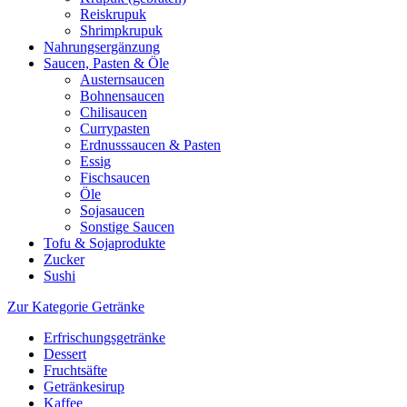
Reiskrupuk
Shrimpkrupuk
Nahrungsergänzung
Saucen, Pasten & Öle
Austernsaucen
Bohnensaucen
Chilisaucen
Currypasten
Erdnusssaucen & Pasten
Essig
Fischsaucen
Öle
Sojasaucen
Sonstige Saucen
Tofu & Sojaprodukte
Zucker
Sushi
Zur Kategorie Getränke
Erfrischungsgetränke
Dessert
Fruchtsäfte
Getränkesirup
Kaffee