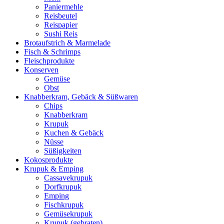
Paniermehle
Reisbeutel
Reispapier
Sushi Reis
Brotaufstrich & Marmelade
Fisch & Schrimps
Fleischprodukte
Konserven
Gemüse
Obst
Knabberkram, Gebäck & Süßwaren
Chips
Knabberkram
Krupuk
Kuchen & Gebäck
Nüsse
Süßigkeiten
Kokosprodukte
Krupuk & Emping
Cassavekrupuk
Dorfkrupuk
Emping
Fischkrupuk
Gemüsekrupuk
Krupuk (gebraten)