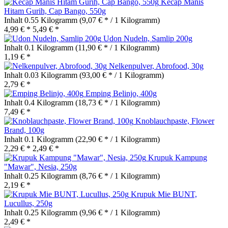
Kecap Manis
Hitam Gurih, Cap Bango, 550g
Inhalt
0.55 Kilogramm
(9,07 € * / 1 Kilogramm)
4,99 € *
5,49 € *
Udon Nudeln, Samlip 200g
Inhalt
0.1 Kilogramm
(11,90 € * / 1 Kilogramm)
1,19 € *
Nelkenpulver, Abrofood, 30g
Inhalt
0.03 Kilogramm
(93,00 € * / 1 Kilogramm)
2,79 € *
Emping Belinjo, 400g
Inhalt
0.4 Kilogramm
(18,73 € * / 1 Kilogramm)
7,49 € *
Knoblauchpaste, Flower
Brand, 100g
Inhalt
0.1 Kilogramm
(22,90 € * / 1 Kilogramm)
2,29 € *
2,49 € *
Krupuk Kampung
"Mawar", Nesia, 250g
Inhalt
0.25 Kilogramm
(8,76 € * / 1 Kilogramm)
2,19 € *
Krupuk Mie BUNT,
Lucullus, 250g
Inhalt
0.25 Kilogramm
(9,96 € * / 1 Kilogramm)
2,49 € *