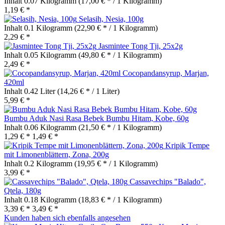
Inhalt
0.07 Kilogramm
(17,00 € * / 1 Kilogramm)
1,19 € *
Selasih, Nesia, 100g
Inhalt
0.1 Kilogramm
(22,90 € * / 1 Kilogramm)
2,29 € *
Jasmintee Tong Tji, 25x2g
Inhalt
0.05 Kilogramm
(49,80 € * / 1 Kilogramm)
2,49 € *
Cocopandansyrup, Marjan,
420ml
Inhalt
0.42 Liter
(14,26 € * / 1 Liter)
5,99 € *
Bumbu Aduk Nasi Rasa Bebek Bumbu Hitam, Kobe, 60g
Inhalt
0.06 Kilogramm
(21,50 € * / 1 Kilogramm)
1,29 € *
1,49 € *
Kripik Tempe
mit Limonenblättern, Zona, 200g
Inhalt
0.2 Kilogramm
(19,95 € * / 1 Kilogramm)
3,99 € *
Cassavechips "Balado",
Qtela, 180g
Inhalt
0.18 Kilogramm
(18,83 € * / 1 Kilogramm)
3,39 € *
3,49 € *
Kunden haben sich ebenfalls angesehen