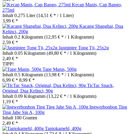
Kecap Manis, Cap Bango,
275ml
Inhalt
0.275 Liter
(14,51 € * / 1 Liter)
3,99 € *
Kacang Shanghai, Dua
Kelinci, 200g
Inhalt
0.2 Kilogramm
(12,95 € * / 1 Kilogramm)
2,59 € *
Jasmintee Tong Tji, 25x2g
Inhalt
0.05 Kilogramm
(49,80 € * / 1 Kilogramm)
2,49 € *
TIPP!
Tape Manis, 500g
Inhalt
0.5 Kilogramm
(13,98 € * / 1 Kilogramm)
6,99 € *
8,99 € *
TicTac Snack,
Original, Dua Kelinci, 90g
Inhalt
0.09 Kilogramm
(13,22 € * / 1 Kilogramm)
1,19 € *
Ingwerbonbon Ting
Ting Jahe Sin A, 100g
Inhalt
100 Gramm
2,49 € *
Tapiokamehl, 400g
Inhalt
0.4 Kilogramm
(3,73 € * / 1 Kilogramm)