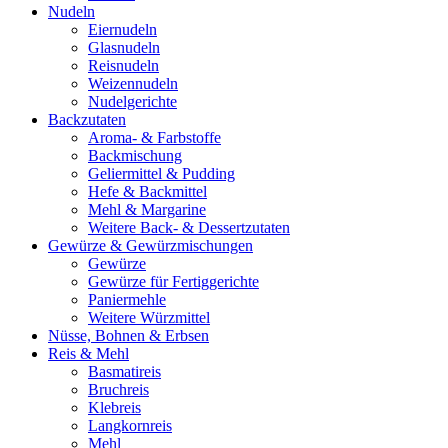
Nudeln
Eiernudeln
Glasnudeln
Reisnudeln
Weizennudeln
Nudelgerichte
Backzutaten
Aroma- & Farbstoffe
Backmischung
Geliermittel & Pudding
Hefe & Backmittel
Mehl & Margarine
Weitere Back- & Dessertzutaten
Gewürze & Gewürzmischungen
Gewürze
Gewürze für Fertiggerichte
Paniermehle
Weitere Würzmittel
Nüsse, Bohnen & Erbsen
Reis & Mehl
Basmatireis
Bruchreis
Klebreis
Langkornreis
Mehl