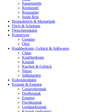
Paniermehle
Reisbeutel
Reispapier
Sushi Reis
Brotaufstrich & Marmelade
Fisch & Schrimps
Fleischprodukte
Konserven
Gemüse
Obst
Knabberkram, Gebäck & Süßwaren
Chips
Knabberkram
Krupuk
Kuchen & Gebäck
Nüsse
Süßigkeiten
Kokosprodukte
Krupuk & Emping
Cassavekrupuk
Dorfkrupuk
Emping
Fischkrupuk
Gemüsekrupuk
Krupuk (gebraten)