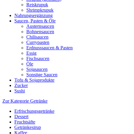
Reiskrupuk
Shrimpkrupuk
Nahrungsergänzung
Saucen, Pasten & Öle
Austernsaucen
Bohnensaucen
Chilisaucen
Currypasten
Erdnusssaucen & Pasten
Essig
Fischsaucen
Öle
Sojasaucen
Sonstige Saucen
Tofu & Sojaprodukte
Zucker
Sushi
Zur Kategorie Getränke
Erfrischungsgetränke
Dessert
Fruchtsäfte
Getränkesirup
Kaffee