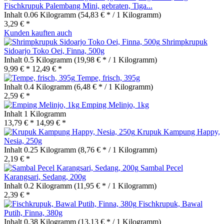
Fischkrupuk Palembang Mini, gebraten, Tiga...
Inhalt
0.06 Kilogramm
(54,83 € * / 1 Kilogramm)
3,29 € *
Kunden kauften auch
Shrimpkrupuk
Sidoarjo Toko Oei, Finna, 500g
Inhalt
0.5 Kilogramm
(19,98 € * / 1 Kilogramm)
9,99 € *
12,49 € *
Tempe, frisch, 395g
Inhalt
0.4 Kilogramm
(6,48 € * / 1 Kilogramm)
2,59 € *
Emping Melinjo, 1kg
Inhalt
1 Kilogramm
13,79 € *
14,99 € *
Krupuk Kampung Happy,
Nesia, 250g
Inhalt
0.25 Kilogramm
(8,76 € * / 1 Kilogramm)
2,19 € *
Sambal Pecel
Karangsari, Sedang, 200g
Inhalt
0.2 Kilogramm
(11,95 € * / 1 Kilogramm)
2,39 € *
Fischkrupuk, Bawal
Putih, Finna, 380g
Inhalt
0.38 Kilogramm
(13,13 € * / 1 Kilogramm)