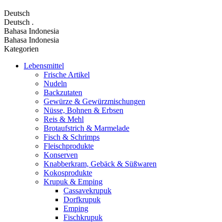
Deutsch
Deutsch
.
Bahasa Indonesia
Bahasa Indonesia
Kategorien
Lebensmittel
Frische Artikel
Nudeln
Backzutaten
Gewürze & Gewürzmischungen
Nüsse, Bohnen & Erbsen
Reis & Mehl
Brotaufstrich & Marmelade
Fisch & Schrimps
Fleischprodukte
Konserven
Knabberkram, Gebäck & Süßwaren
Kokosprodukte
Krupuk & Emping
Cassavekrupuk
Dorfkrupuk
Emping
Fischkrupuk