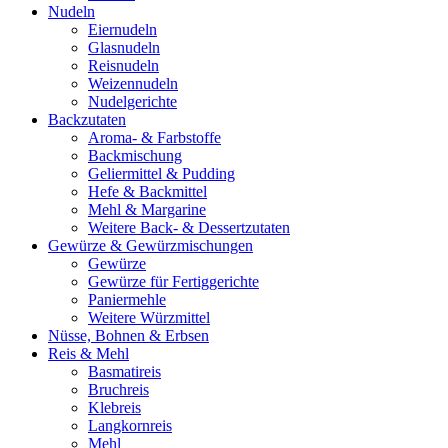
Nudeln
Eiernudeln
Glasnudeln
Reisnudeln
Weizennudeln
Nudelgerichte
Backzutaten
Aroma- & Farbstoffe
Backmischung
Geliermittel & Pudding
Hefe & Backmittel
Mehl & Margarine
Weitere Back- & Dessertzutaten
Gewürze & Gewürzmischungen
Gewürze
Gewürze für Fertiggerichte
Paniermehle
Weitere Würzmittel
Nüsse, Bohnen & Erbsen
Reis & Mehl
Basmatireis
Bruchreis
Klebreis
Langkornreis
Mehl