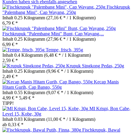
Kunden haben sich ebenfalls angesehen
Fischkrupuk
"Palembang Mini", Cap Wayang, 250g
Inhalt
0.25 Kilogramm
(27,16 € * / 1 Kilogramm)
6,79 € *
Fischkrupuk "Palembang Mini" Bunt, Cap Wayang,...
Inhalt
0.25 Kilogramm
(27,96 € * / 1 Kilogramm)
6,99 € *
Tempe, frisch, 395g
Inhalt
0.4 Kilogramm
(6,48 € * / 1 Kilogramm)
2,59 € *
Krupuk Singkong Pedas, 250g
Inhalt
0.25 Kilogramm
(9,96 € * / 1 Kilogramm)
2,49 € *
Kecap Manis
Hitam Gurih, Cap Bango, 550g
Inhalt
0.55 Kilogramm
(9,07 € * / 1 Kilogramm)
4,99 € *
5,49 € *
TIPP!
MI Krispi, Bon Cabe,
Level 15, Kobe, 30g
Inhalt
0.03 Kilogramm
(11,00 € * / 1 Kilogramm)
ab 0,33 € *
Fischkrupuk, Bawal