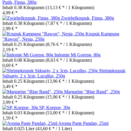
Putih, Finna, 380g
Inhalt
0.38 Kilogramm
(13,13 € * / 1 Kilogramm)
4,99 € *
Zwiebelkrupuk, Finna, 380g
Inhalt
0.38 Kilogramm
(7,87 € * / 1 Kilogramm)
2,99 € *
Krupuk Kampung
"Rawon", Nesia, 250g
Inhalt
0.25 Kilogramm
(8,76 € * / 1 Kilogramm)
2,19 € *
Indomie Mi Goreng, 80g
Inhalt
0.08 Kilogramm
(8,63 € * / 1 Kilogramm)
0,69 € *
Shrimpkrupuk
Sidoarjo, 2 x 3cm, Lucullus, 250g
Inhalt
0.25 Kilogramm
(13,96 € * / 1 Kilogramm)
3,49 € *
Margarine "Blue Band", 250g
Inhalt
0.25 Kilogramm
(15,96 € * / 1 Kilogramm)
3,99 € *
SP, Koepoe, 30g
Inhalt
0.03 Kilogramm
(53,00 € * / 1 Kilogramm)
1,59 € *
Aroma Paste Pandan, 25ml
Inhalt
0.025 Liter
(43,60 € * / 1 Liter)