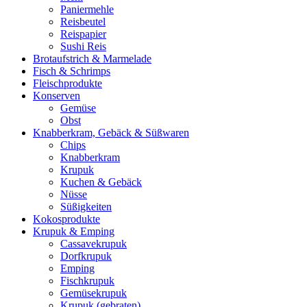
Paniermehle
Reisbeutel
Reispapier
Sushi Reis
Brotaufstrich & Marmelade
Fisch & Schrimps
Fleischprodukte
Konserven
Gemüse
Obst
Knabberkram, Gebäck & Süßwaren
Chips
Knabberkram
Krupuk
Kuchen & Gebäck
Nüsse
Süßigkeiten
Kokosprodukte
Krupuk & Emping
Cassavekrupuk
Dorfkrupuk
Emping
Fischkrupuk
Gemüsekrupuk
Krupuk (gebraten)