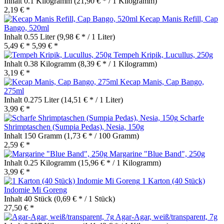
Inhalt
0.1 Kilogramm
(21,90 € * / 1 Kilogramm)
2,19 € *
Kecap Manis Refill, Cap
Bango, 520ml
Inhalt
0.55 Liter
(9,98 € * / 1 Liter)
5,49 € *
5,99 € *
Tempeh Kripik, Lucullus, 250g
Inhalt
0.38 Kilogramm
(8,39 € * / 1 Kilogramm)
3,19 € *
Kecap Manis, Cap Bango,
275ml
Inhalt
0.275 Liter
(14,51 € * / 1 Liter)
3,99 € *
Scharfe
Shrimptaschen (Sumpia Pedas), Nesia, 150g
Inhalt
150 Gramm
(1,73 € * / 100 Gramm)
2,59 € *
Margarine "Blue Band", 250g
Inhalt
0.25 Kilogramm
(15,96 € * / 1 Kilogramm)
3,99 € *
1 Karton (40 Stück)
Indomie Mi Goreng
Inhalt
40 Stück
(0,69 € * / 1 Stück)
27,50 € *
Agar-Agar, weiß/transparent, 7g