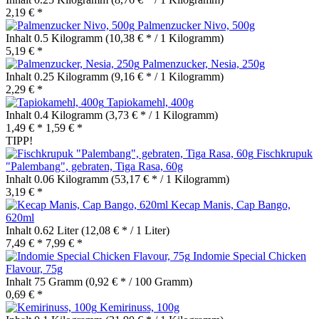
2,19 € *
Palmenzucker Nivo, 500g
Inhalt
0.5 Kilogramm
(10,38 € * / 1 Kilogramm)
5,19 € *
Palmenzucker, Nesia, 250g
Inhalt
0.25 Kilogramm
(9,16 € * / 1 Kilogramm)
2,29 € *
Tapiokamehl, 400g
Inhalt
0.4 Kilogramm
(3,73 € * / 1 Kilogramm)
1,49 € *
1,59 € *
TIPP!
Fischkrupuk
"Palembang", gebraten, Tiga Rasa, 60g
Inhalt
0.06 Kilogramm
(53,17 € * / 1 Kilogramm)
3,19 € *
Kecap Manis, Cap Bango,
620ml
Inhalt
0.62 Liter
(12,08 € * / 1 Liter)
7,49 € *
7,99 € *
Indomie Special Chicken
Flavour, 75g
Inhalt
75 Gramm
(0,92 € * / 100 Gramm)
0,69 € *
Kemirinuss, 100g