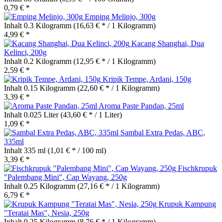
0,79 € *
Emping Melinjo, 300g
Inhalt
0.3 Kilogramm
(16,63 € * / 1 Kilogramm)
4,99 € *
Kacang Shanghai, Dua
Kelinci, 200g
Inhalt
0.2 Kilogramm
(12,95 € * / 1 Kilogramm)
2,59 € *
Kripik Tempe, Ardani, 150g
Inhalt
0.15 Kilogramm
(22,60 € * / 1 Kilogramm)
3,39 € *
Aroma Paste Pandan, 25ml
Inhalt
0.025 Liter
(43,60 € * / 1 Liter)
1,09 € *
Sambal Extra Pedas, ABC,
335ml
Inhalt
335 ml
(1,01 € * / 100 ml)
3,39 € *
Fischkrupuk
"Palembang Mini", Cap Wayang, 250g
Inhalt
0.25 Kilogramm
(27,16 € * / 1 Kilogramm)
6,79 € *
Krupuk Kampung
"Teratai Mas", Nesia, 250g
Inhalt
0.25 Kilogramm
(8,76 € * / 1 Kilogramm)