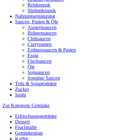
Reiskrupuk
Shrimpkrupuk
Nahrungsergänzung
Saucen, Pasten & Öle
Austernsaucen
Bohnensaucen
Chilisaucen
Currypasten
Erdnusssaucen & Pasten
Essig
Fischsaucen
Öle
Sojasaucen
Sonstige Saucen
Tofu & Sojaprodukte
Zucker
Sushi
Zur Kategorie Getränke
Erfrischungsgetränke
Dessert
Fruchtsäfte
Getränkesirup
Kaffee