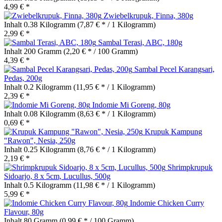
4,99 € *
Zwiebelkrupuk, Finna, 380g
Inhalt
0.38 Kilogramm
(7,87 € * / 1 Kilogramm)
2,99 € *
Sambal Terasi, ABC, 180g
Inhalt
200 Gramm
(2,20 € * / 100 Gramm)
4,39 € *
Sambal Pecel Karangsari,
Pedas, 200g
Inhalt
0.2 Kilogramm
(11,95 € * / 1 Kilogramm)
2,39 € *
Indomie Mi Goreng, 80g
Inhalt
0.08 Kilogramm
(8,63 € * / 1 Kilogramm)
0,69 € *
Krupuk Kampung
"Rawon", Nesia, 250g
Inhalt
0.25 Kilogramm
(8,76 € * / 1 Kilogramm)
2,19 € *
Shrimpkrupuk
Sidoarjo, 8 x 5cm, Lucullus, 500g
Inhalt
0.5 Kilogramm
(11,98 € * / 1 Kilogramm)
5,99 € *
Indomie Chicken Curry
Flavour, 80g
Inhalt
80 Gramm
(0,99 € * / 100 Gramm)