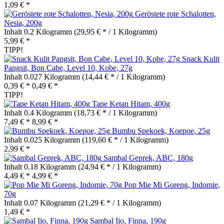
1,09 € *
Geröstete rote Schalotten,
Nesia, 200g
Inhalt
0.2 Kilogramm
(29,95 € * / 1 Kilogramm)
5,99 € *
TIPP!
Snack Kulit
Pangsit, Bon Cabe, Level 10, Kobe, 27g
Inhalt
0.027 Kilogramm
(14,44 € * / 1 Kilogramm)
0,39 € *
0,49 € *
TIPP!
Tape Ketan Hitam, 400g
Inhalt
0.4 Kilogramm
(18,73 € * / 1 Kilogramm)
7,49 € *
8,99 € *
Bumbu Spekoek, Koepoe, 25g
Inhalt
0.025 Kilogramm
(119,60 € * / 1 Kilogramm)
2,99 € *
Sambal Geprek, ABC, 180g
Inhalt
0.18 Kilogramm
(24,94 € * / 1 Kilogramm)
4,49 € *
4,99 € *
Pop Mie Mi Goreng, Indomie,
70g
Inhalt
0.07 Kilogramm
(21,29 € * / 1 Kilogramm)
1,49 € *
Sambal Ijo, Finna, 190g