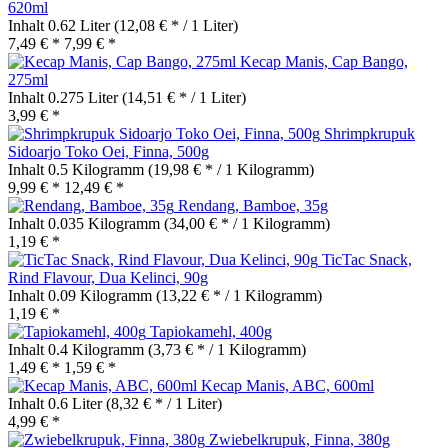
620ml
Inhalt
0.62 Liter
(12,08 € * / 1 Liter)
7,49 € *
7,99 € *
Kecap Manis, Cap Bango,
275ml
Inhalt
0.275 Liter
(14,51 € * / 1 Liter)
3,99 € *
Shrimpkrupuk
Sidoarjo Toko Oei, Finna, 500g
Inhalt
0.5 Kilogramm
(19,98 € * / 1 Kilogramm)
9,99 € *
12,49 € *
Rendang, Bamboe, 35g
Inhalt
0.035 Kilogramm
(34,00 € * / 1 Kilogramm)
1,19 € *
TicTac Snack,
Rind Flavour, Dua Kelinci, 90g
Inhalt
0.09 Kilogramm
(13,22 € * / 1 Kilogramm)
1,19 € *
Tapiokamehl, 400g
Inhalt
0.4 Kilogramm
(3,73 € * / 1 Kilogramm)
1,49 € *
1,59 € *
Kecap Manis, ABC, 600ml
Inhalt
0.6 Liter
(8,32 € * / 1 Liter)
4,99 € *
Zwiebelkrupuk, Finna, 380g