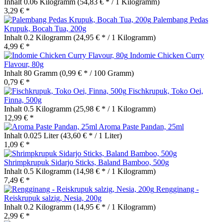
Inhalt
0.06 Kilogramm
(54,83 € * / 1 Kilogramm)
3,29 € *
Palembang Pedas
Krupuk, Bocah Tua, 200g
Inhalt
0.2 Kilogramm
(24,95 € * / 1 Kilogramm)
4,99 € *
Indomie Chicken Curry
Flavour, 80g
Inhalt
80 Gramm
(0,99 € * / 100 Gramm)
0,79 € *
Fischkrupuk, Toko Oei,
Finna, 500g
Inhalt
0.5 Kilogramm
(25,98 € * / 1 Kilogramm)
12,99 € *
Aroma Paste Pandan, 25ml
Inhalt
0.025 Liter
(43,60 € * / 1 Liter)
1,09 € *
Shrimpkrupuk Sidarjo Sticks, Baland Bamboo, 500g
Inhalt
0.5 Kilogramm
(14,98 € * / 1 Kilogramm)
7,49 € *
Rengginang -
Reiskrupuk salzig, Nesia, 200g
Inhalt
0.2 Kilogramm
(14,95 € * / 1 Kilogramm)
2,99 € *