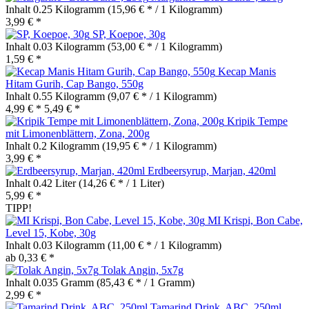
Inhalt
0.25 Kilogramm
(15,96 € * / 1 Kilogramm)
3,99 € *
SP, Koepoe, 30g
Inhalt
0.03 Kilogramm
(53,00 € * / 1 Kilogramm)
1,59 € *
Kecap Manis
Hitam Gurih, Cap Bango, 550g
Inhalt
0.55 Kilogramm
(9,07 € * / 1 Kilogramm)
4,99 € *
5,49 € *
Kripik Tempe
mit Limonenblättern, Zona, 200g
Inhalt
0.2 Kilogramm
(19,95 € * / 1 Kilogramm)
3,99 € *
Erdbeersyrup, Marjan, 420ml
Inhalt
0.42 Liter
(14,26 € * / 1 Liter)
5,99 € *
TIPP!
MI Krispi, Bon Cabe,
Level 15, Kobe, 30g
Inhalt
0.03 Kilogramm
(11,00 € * / 1 Kilogramm)
ab 0,33 € *
Tolak Angin, 5x7g
Inhalt
0.035 Gramm
(85,43 € * / 1 Gramm)
2,99 € *
Tamarind Drink, ABC, 250ml