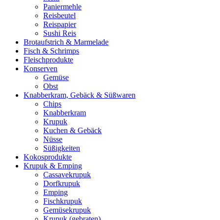
Paniermehle
Reisbeutel
Reispapier
Sushi Reis
Brotaufstrich & Marmelade
Fisch & Schrimps
Fleischprodukte
Konserven
Gemüse
Obst
Knabberkram, Gebäck & Süßwaren
Chips
Knabberkram
Krupuk
Kuchen & Gebäck
Nüsse
Süßigkeiten
Kokosprodukte
Krupuk & Emping
Cassavekrupuk
Dorfkrupuk
Emping
Fischkrupuk
Gemüsekrupuk
Krupuk (gebraten)