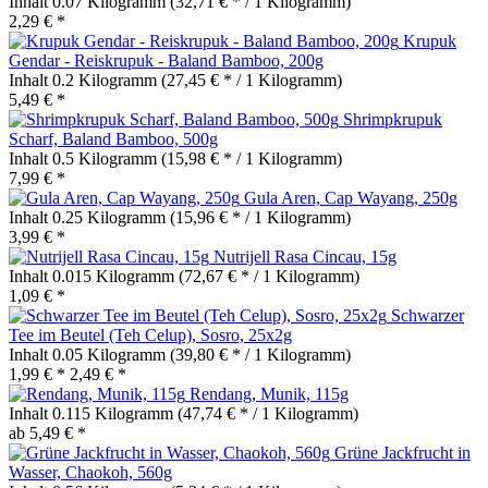
Inhalt
0.07 Kilogramm
(32,71 € * / 1 Kilogramm)
2,29 € *
Krupuk
Gendar - Reiskrupuk - Baland Bamboo, 200g
Inhalt
0.2 Kilogramm
(27,45 € * / 1 Kilogramm)
5,49 € *
Shrimpkrupuk
Scharf, Baland Bamboo, 500g
Inhalt
0.5 Kilogramm
(15,98 € * / 1 Kilogramm)
7,99 € *
Gula Aren, Cap Wayang, 250g
Inhalt
0.25 Kilogramm
(15,96 € * / 1 Kilogramm)
3,99 € *
Nutrijell Rasa Cincau, 15g
Inhalt
0.015 Kilogramm
(72,67 € * / 1 Kilogramm)
1,09 € *
Schwarzer
Tee im Beutel (Teh Celup), Sosro, 25x2g
Inhalt
0.05 Kilogramm
(39,80 € * / 1 Kilogramm)
1,99 € *
2,49 € *
Rendang, Munik, 115g
Inhalt
0.115 Kilogramm
(47,74 € * / 1 Kilogramm)
ab 5,49 € *
Grüne Jackfrucht in
Wasser, Chaokoh, 560g