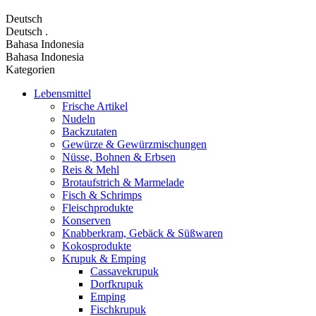
Deutsch
Deutsch
.
Bahasa Indonesia
Bahasa Indonesia
Kategorien
Lebensmittel
Frische Artikel
Nudeln
Backzutaten
Gewürze & Gewürzmischungen
Nüsse, Bohnen & Erbsen
Reis & Mehl
Brotaufstrich & Marmelade
Fisch & Schrimps
Fleischprodukte
Konserven
Knabberkram, Gebäck & Süßwaren
Kokosprodukte
Krupuk & Emping
Cassavekrupuk
Dorfkrupuk
Emping
Fischkrupuk