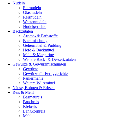
Nudeln
Eiernudeln
Glasnudeln
Reisnudeln
Weizennudeln
Nudelgerichte
Backzutaten
Aroma- & Farbstoffe
Backmischung
Geliermittel & Pudding
Hefe & Backmittel
Mehl & Margarine
Weitere Back- & Dessertzutaten
Gewürze & Gewürzmischungen
Gewürze
Gewürze für Fertiggerichte
Paniermehle
Weitere Würzmittel
Nüsse, Bohnen & Erbsen
Reis & Mehl
Basmatireis
Bruchreis
Klebreis
Langkornreis
Mehl