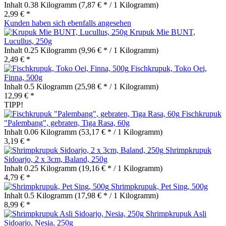
Inhalt
0.38 Kilogramm
(7,87 € * / 1 Kilogramm)
2,99 € *
Kunden haben sich ebenfalls angesehen
Krupuk Mie BUNT,
Lucullus, 250g
Inhalt
0.25 Kilogramm
(9,96 € * / 1 Kilogramm)
2,49 € *
Fischkrupuk, Toko Oei,
Finna, 500g
Inhalt
0.5 Kilogramm
(25,98 € * / 1 Kilogramm)
12,99 € *
TIPP!
Fischkrupuk
"Palembang", gebraten, Tiga Rasa, 60g
Inhalt
0.06 Kilogramm
(53,17 € * / 1 Kilogramm)
3,19 € *
Shrimpkrupuk
Sidoarjo, 2 x 3cm, Baland, 250g
Inhalt
0.25 Kilogramm
(19,16 € * / 1 Kilogramm)
4,79 € *
Shrimpkrupuk, Pet Sing, 500g
Inhalt
0.5 Kilogramm
(17,98 € * / 1 Kilogramm)
8,99 € *
Shrimpkrupuk Asli
Sidoarjo, Nesia, 250g