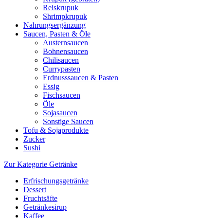
Reiskrupuk
Shrimpkrupuk
Nahrungsergänzung
Saucen, Pasten & Öle
Austernsaucen
Bohnensaucen
Chilisaucen
Currypasten
Erdnusssaucen & Pasten
Essig
Fischsaucen
Öle
Sojasaucen
Sonstige Saucen
Tofu & Sojaprodukte
Zucker
Sushi
Zur Kategorie Getränke
Erfrischungsgetränke
Dessert
Fruchtsäfte
Getränkesirup
Kaffee