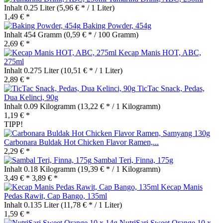
Inhalt
0.25 Liter
(5,96 € * / 1 Liter)
1,49 € *
Baking Powder, 454g
Inhalt
454 Gramm
(0,59 € * / 100 Gramm)
2,69 € *
Kecap Manis HOT, ABC,
275ml
Inhalt
0.275 Liter
(10,51 € * / 1 Liter)
2,89 € *
TicTac Snack, Pedas,
Dua Kelinci, 90g
Inhalt
0.09 Kilogramm
(13,22 € * / 1 Kilogramm)
1,19 € *
TIPP!
Carbonara Buldak Hot Chicken Flavor Ramen,...
2,29 € *
Sambal Teri, Finna, 175g
Inhalt
0.18 Kilogramm
(19,39 € * / 1 Kilogramm)
3,49 € *
3,89 € *
Kecap Manis
Pedas Rawit, Cap Bango, 135ml
Inhalt
0.135 Liter
(11,78 € * / 1 Liter)
1,59 € *
NutriSari Sweet Orange 10 x