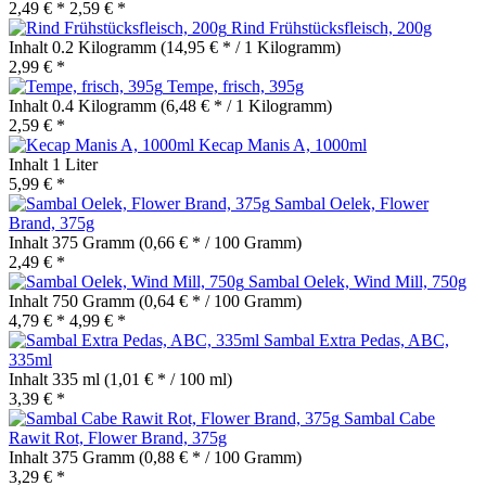
2,49 € *
2,59 € *
Rind Frühstücksfleisch, 200g
Inhalt
0.2 Kilogramm
(14,95 € * / 1 Kilogramm)
2,99 € *
Tempe, frisch, 395g
Inhalt
0.4 Kilogramm
(6,48 € * / 1 Kilogramm)
2,59 € *
Kecap Manis A, 1000ml
Inhalt
1 Liter
5,99 € *
Sambal Oelek, Flower
Brand, 375g
Inhalt
375 Gramm
(0,66 € * / 100 Gramm)
2,49 € *
Sambal Oelek, Wind Mill, 750g
Inhalt
750 Gramm
(0,64 € * / 100 Gramm)
4,79 € *
4,99 € *
Sambal Extra Pedas, ABC,
335ml
Inhalt
335 ml
(1,01 € * / 100 ml)
3,39 € *
Sambal Cabe
Rawit Rot, Flower Brand, 375g
Inhalt
375 Gramm
(0,88 € * / 100 Gramm)
3,29 € *