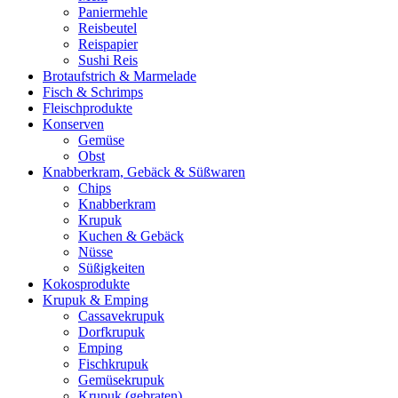
Paniermehle
Reisbeutel
Reispapier
Sushi Reis
Brotaufstrich & Marmelade
Fisch & Schrimps
Fleischprodukte
Konserven
Gemüse
Obst
Knabberkram, Gebäck & Süßwaren
Chips
Knabberkram
Krupuk
Kuchen & Gebäck
Nüsse
Süßigkeiten
Kokosprodukte
Krupuk & Emping
Cassavekrupuk
Dorfkrupuk
Emping
Fischkrupuk
Gemüsekrupuk
Krupuk (gebraten)