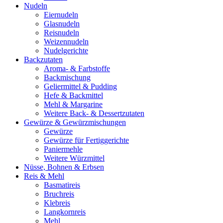
Nudeln
Eiernudeln
Glasnudeln
Reisnudeln
Weizennudeln
Nudelgerichte
Backzutaten
Aroma- & Farbstoffe
Backmischung
Geliermittel & Pudding
Hefe & Backmittel
Mehl & Margarine
Weitere Back- & Dessertzutaten
Gewürze & Gewürzmischungen
Gewürze
Gewürze für Fertiggerichte
Paniermehle
Weitere Würzmittel
Nüsse, Bohnen & Erbsen
Reis & Mehl
Basmatireis
Bruchreis
Klebreis
Langkornreis
Mehl