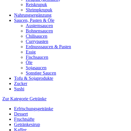
Reiskrupuk
Shrimpkrupuk
Nahrungsergänzung
Saucen, Pasten & Öle
Austernsaucen
Bohnensaucen
Chilisaucen
Currypasten
Erdnusssaucen & Pasten
Essig
Fischsaucen
Öle
Sojasaucen
Sonstige Saucen
Tofu & Sojaprodukte
Zucker
Sushi
Zur Kategorie Getränke
Erfrischungsgetränke
Dessert
Fruchtsäfte
Getränkesirup
Kaffee