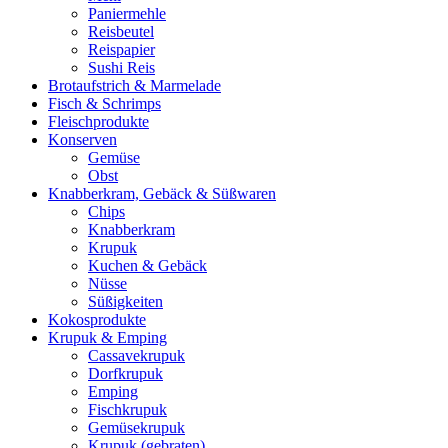
Paniermehle
Reisbeutel
Reispapier
Sushi Reis
Brotaufstrich & Marmelade
Fisch & Schrimps
Fleischprodukte
Konserven
Gemüse
Obst
Knabberkram, Gebäck & Süßwaren
Chips
Knabberkram
Krupuk
Kuchen & Gebäck
Nüsse
Süßigkeiten
Kokosprodukte
Krupuk & Emping
Cassavekrupuk
Dorfkrupuk
Emping
Fischkrupuk
Gemüsekrupuk
Krupuk (gebraten)