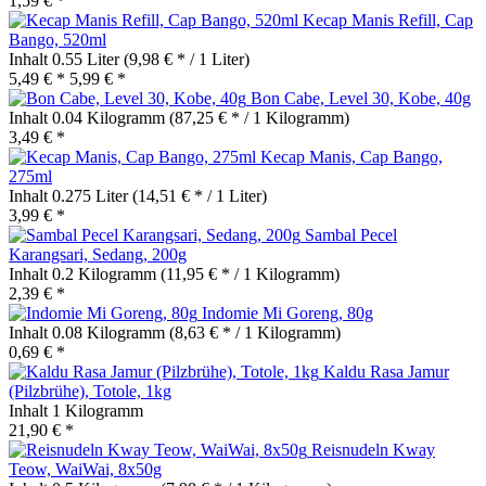
1,59 € *
Kecap Manis Refill, Cap
Bango, 520ml
Inhalt
0.55 Liter
(9,98 € * / 1 Liter)
5,49 € *
5,99 € *
Bon Cabe, Level 30, Kobe, 40g
Inhalt
0.04 Kilogramm
(87,25 € * / 1 Kilogramm)
3,49 € *
Kecap Manis, Cap Bango,
275ml
Inhalt
0.275 Liter
(14,51 € * / 1 Liter)
3,99 € *
Sambal Pecel
Karangsari, Sedang, 200g
Inhalt
0.2 Kilogramm
(11,95 € * / 1 Kilogramm)
2,39 € *
Indomie Mi Goreng, 80g
Inhalt
0.08 Kilogramm
(8,63 € * / 1 Kilogramm)
0,69 € *
Kaldu Rasa Jamur
(Pilzbrühe), Totole, 1kg
Inhalt
1 Kilogramm
21,90 € *
Reisnudeln Kway
Teow, WaiWai, 8x50g