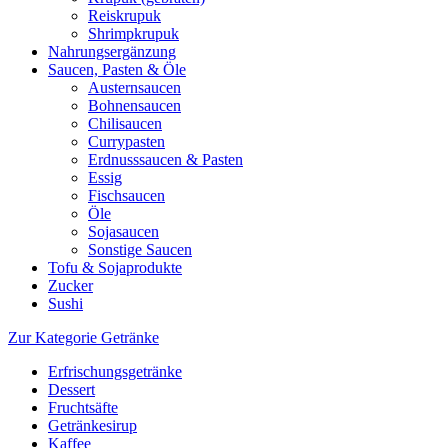
Reiskrupuk
Shrimpkrupuk
Nahrungsergänzung
Saucen, Pasten & Öle
Austernsaucen
Bohnensaucen
Chilisaucen
Currypasten
Erdnusssaucen & Pasten
Essig
Fischsaucen
Öle
Sojasaucen
Sonstige Saucen
Tofu & Sojaprodukte
Zucker
Sushi
Zur Kategorie Getränke
Erfrischungsgetränke
Dessert
Fruchtsäfte
Getränkesirup
Kaffee