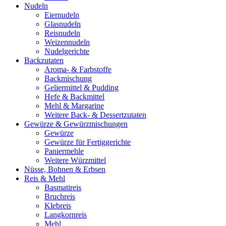
Nudeln
Eiernudeln
Glasnudeln
Reisnudeln
Weizennudeln
Nudelgerichte
Backzutaten
Aroma- & Farbstoffe
Backmischung
Geliermittel & Pudding
Hefe & Backmittel
Mehl & Margarine
Weitere Back- & Dessertzutaten
Gewürze & Gewürzmischungen
Gewürze
Gewürze für Fertiggerichte
Paniermehle
Weitere Würzmittel
Nüsse, Bohnen & Erbsen
Reis & Mehl
Basmatireis
Bruchreis
Klebreis
Langkornreis
Mehl