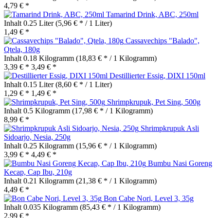
4,79 € *
Tamarind Drink, ABC, 250ml
Inhalt
0.25 Liter
(5,96 € * / 1 Liter)
1,49 € *
Cassavechips "Balado",
Qtela, 180g
Inhalt
0.18 Kilogramm
(18,83 € * / 1 Kilogramm)
3,39 € *
3,49 € *
Destillierter Essig, DIXI 150ml
Inhalt
0.15 Liter
(8,60 € * / 1 Liter)
1,29 € *
1,49 € *
Shrimpkrupuk, Pet Sing, 500g
Inhalt
0.5 Kilogramm
(17,98 € * / 1 Kilogramm)
8,99 € *
Shrimpkrupuk Asli
Sidoarjo, Nesia, 250g
Inhalt
0.25 Kilogramm
(15,96 € * / 1 Kilogramm)
3,99 € *
4,49 € *
Bumbu Nasi Goreng
Kecap, Cap Ibu, 210g
Inhalt
0.21 Kilogramm
(21,38 € * / 1 Kilogramm)
4,49 € *
Bon Cabe Nori, Level 3, 35g
Inhalt
0.035 Kilogramm
(85,43 € * / 1 Kilogramm)
2,99 € *