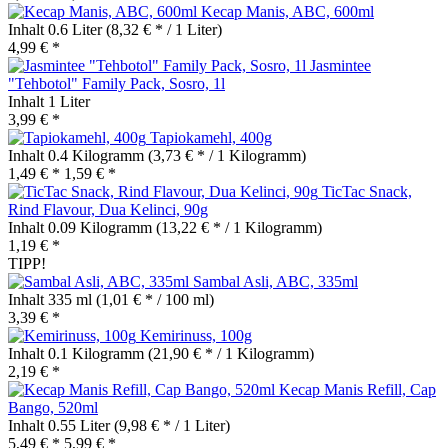
Kecap Manis, ABC, 600ml
Inhalt
0.6 Liter
(8,32 € * / 1 Liter)
4,99 € *
Jasmintee
"Tehbotol" Family Pack, Sosro, 1l
Inhalt
1 Liter
3,99 € *
Tapiokamehl, 400g
Inhalt
0.4 Kilogramm
(3,73 € * / 1 Kilogramm)
1,49 € *
1,59 € *
TicTac Snack,
Rind Flavour, Dua Kelinci, 90g
Inhalt
0.09 Kilogramm
(13,22 € * / 1 Kilogramm)
1,19 € *
TIPP!
Sambal Asli, ABC, 335ml
Inhalt
335 ml
(1,01 € * / 100 ml)
3,39 € *
Kemirinuss, 100g
Inhalt
0.1 Kilogramm
(21,90 € * / 1 Kilogramm)
2,19 € *
Kecap Manis Refill, Cap
Bango, 520ml
Inhalt
0.55 Liter
(9,98 € * / 1 Liter)
5,49 € *
5,99 € *