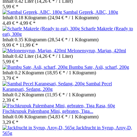
Inhalt
0.42 Liter
(14,26 € * / 1 Liter)
5,99 € *
Sambal Geprek, ABC, 180g
Inhalt
0.18 Kilogramm
(24,94 € * / 1 Kilogramm)
4,49 € *
4,99 € *
Scharfe Makrele (Ready to
eat), 300g
Inhalt
0.35 Kilogramm
(28,54 € * / 1 Kilogramm)
9,99 € *
11,99 € *
Melonensyrup, Marjan, 420ml
Inhalt
0.42 Liter
(14,26 € * / 1 Liter)
5,99 € *
Bumbu Sate, Asli, scharf, 200g
Inhalt
0.2 Kilogramm
(18,95 € * / 1 Kilogramm)
3,79 € *
Sambal Pecel
Karangsari, Sedang, 200g
Inhalt
0.2 Kilogramm
(11,95 € * / 1 Kilogramm)
2,39 € *
Fischkrupuk Palembang Mini, gebraten, Tiga...
Inhalt
0.06 Kilogramm
(54,83 € * / 1 Kilogramm)
3,29 € *
Jackfrucht in Syrup, Aroy-D,
565g