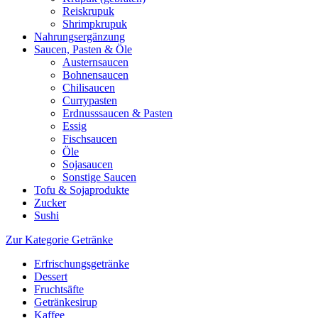
Reiskrupuk
Shrimpkrupuk
Nahrungsergänzung
Saucen, Pasten & Öle
Austernsaucen
Bohnensaucen
Chilisaucen
Currypasten
Erdnusssaucen & Pasten
Essig
Fischsaucen
Öle
Sojasaucen
Sonstige Saucen
Tofu & Sojaprodukte
Zucker
Sushi
Zur Kategorie Getränke
Erfrischungsgetränke
Dessert
Fruchtsäfte
Getränkesirup
Kaffee