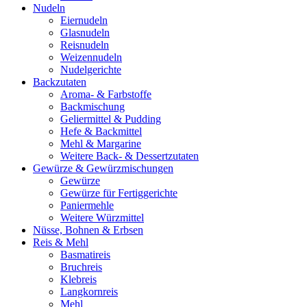
Nudeln
Eiernudeln
Glasnudeln
Reisnudeln
Weizennudeln
Nudelgerichte
Backzutaten
Aroma- & Farbstoffe
Backmischung
Geliermittel & Pudding
Hefe & Backmittel
Mehl & Margarine
Weitere Back- & Dessertzutaten
Gewürze & Gewürzmischungen
Gewürze
Gewürze für Fertiggerichte
Paniermehle
Weitere Würzmittel
Nüsse, Bohnen & Erbsen
Reis & Mehl
Basmatireis
Bruchreis
Klebreis
Langkornreis
Mehl