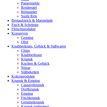
Paniermehle
Reisbeutel
Reispapier
Sushi Reis
Brotaufstrich & Marmelade
Fisch & Schrimps
Fleischprodukte
Konserven
Gemüse
Obst
Knabberkram, Gebäck & Süßwaren
Chips
Knabberkram
Krupuk
Kuchen & Gebäck
Nüsse
Süßigkeiten
Kokosprodukte
Krupuk & Emping
Cassavekrupuk
Dorfkrupuk
Emping
Fischkrupuk
Gemüsekrupuk
Krupuk (gebraten)