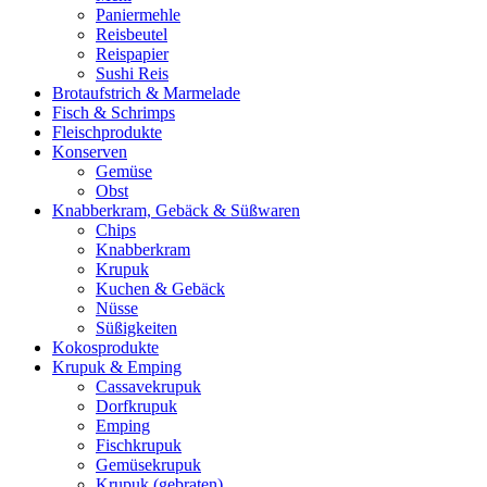
Paniermehle
Reisbeutel
Reispapier
Sushi Reis
Brotaufstrich & Marmelade
Fisch & Schrimps
Fleischprodukte
Konserven
Gemüse
Obst
Knabberkram, Gebäck & Süßwaren
Chips
Knabberkram
Krupuk
Kuchen & Gebäck
Nüsse
Süßigkeiten
Kokosprodukte
Krupuk & Emping
Cassavekrupuk
Dorfkrupuk
Emping
Fischkrupuk
Gemüsekrupuk
Krupuk (gebraten)