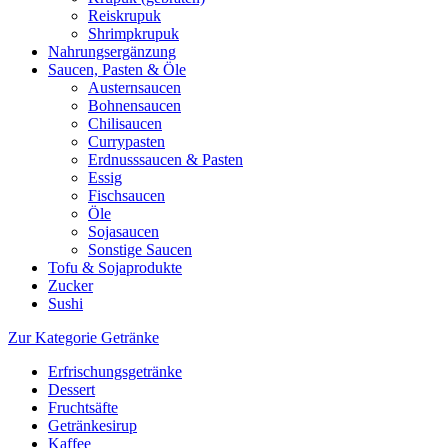
Reiskrupuk
Shrimpkrupuk
Nahrungsergänzung
Saucen, Pasten & Öle
Austernsaucen
Bohnensaucen
Chilisaucen
Currypasten
Erdnusssaucen & Pasten
Essig
Fischsaucen
Öle
Sojasaucen
Sonstige Saucen
Tofu & Sojaprodukte
Zucker
Sushi
Zur Kategorie Getränke
Erfrischungsgetränke
Dessert
Fruchtsäfte
Getränkesirup
Kaffee