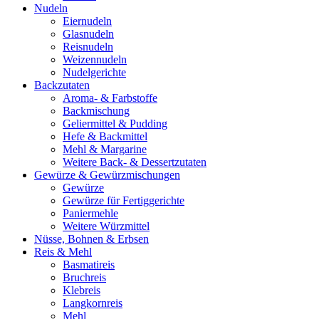
Nudeln
Eiernudeln
Glasnudeln
Reisnudeln
Weizennudeln
Nudelgerichte
Backzutaten
Aroma- & Farbstoffe
Backmischung
Geliermittel & Pudding
Hefe & Backmittel
Mehl & Margarine
Weitere Back- & Dessertzutaten
Gewürze & Gewürzmischungen
Gewürze
Gewürze für Fertiggerichte
Paniermehle
Weitere Würzmittel
Nüsse, Bohnen & Erbsen
Reis & Mehl
Basmatireis
Bruchreis
Klebreis
Langkornreis
Mehl