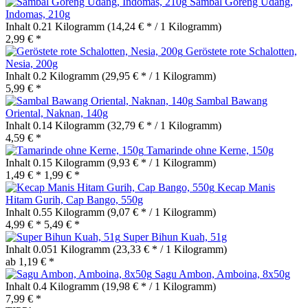
Sambal Goreng Udang,
Indomas, 210g
Inhalt
0.21 Kilogramm
(14,24 € * / 1 Kilogramm)
2,99 € *
Geröstete rote Schalotten,
Nesia, 200g
Inhalt
0.2 Kilogramm
(29,95 € * / 1 Kilogramm)
5,99 € *
Sambal Bawang
Oriental, Naknan, 140g
Inhalt
0.14 Kilogramm
(32,79 € * / 1 Kilogramm)
4,59 € *
Tamarinde ohne Kerne, 150g
Inhalt
0.15 Kilogramm
(9,93 € * / 1 Kilogramm)
1,49 € *
1,99 € *
Kecap Manis
Hitam Gurih, Cap Bango, 550g
Inhalt
0.55 Kilogramm
(9,07 € * / 1 Kilogramm)
4,99 € *
5,49 € *
Super Bihun Kuah, 51g
Inhalt
0.051 Kilogramm
(23,33 € * / 1 Kilogramm)
ab 1,19 € *
Sagu Ambon, Amboina, 8x50g
Inhalt
0.4 Kilogramm
(19,98 € * / 1 Kilogramm)
7,99 € *