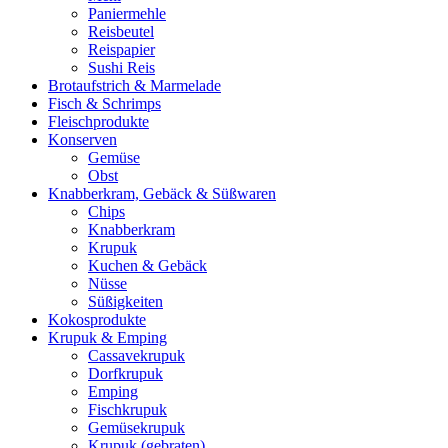
Paniermehle
Reisbeutel
Reispapier
Sushi Reis
Brotaufstrich & Marmelade
Fisch & Schrimps
Fleischprodukte
Konserven
Gemüse
Obst
Knabberkram, Gebäck & Süßwaren
Chips
Knabberkram
Krupuk
Kuchen & Gebäck
Nüsse
Süßigkeiten
Kokosprodukte
Krupuk & Emping
Cassavekrupuk
Dorfkrupuk
Emping
Fischkrupuk
Gemüsekrupuk
Krupuk (gebraten)