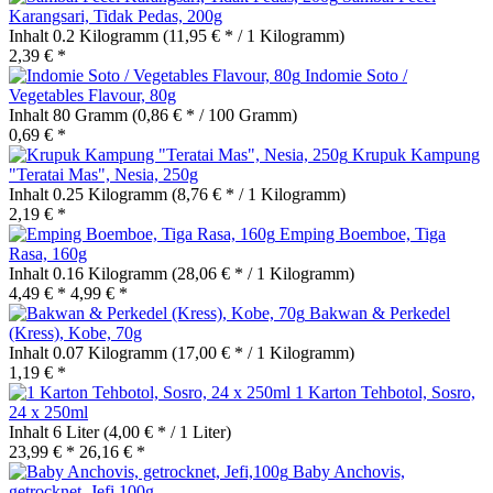
Karangsari, Tidak Pedas, 200g
Inhalt
0.2 Kilogramm
(11,95 € * / 1 Kilogramm)
2,39 € *
Indomie Soto /
Vegetables Flavour, 80g
Inhalt
80 Gramm
(0,86 € * / 100 Gramm)
0,69 € *
Krupuk Kampung
"Teratai Mas", Nesia, 250g
Inhalt
0.25 Kilogramm
(8,76 € * / 1 Kilogramm)
2,19 € *
Emping Boemboe, Tiga
Rasa, 160g
Inhalt
0.16 Kilogramm
(28,06 € * / 1 Kilogramm)
4,49 € *
4,99 € *
Bakwan & Perkedel
(Kress), Kobe, 70g
Inhalt
0.07 Kilogramm
(17,00 € * / 1 Kilogramm)
1,19 € *
1 Karton Tehbotol, Sosro,
24 x 250ml
Inhalt
6 Liter
(4,00 € * / 1 Liter)
23,99 € *
26,16 € *
Baby Anchovis,
getrocknet, Jefi,100g