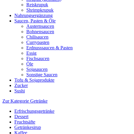
Reiskrupuk
Shrimpkrupuk
Nahrungsergänzung
Saucen, Pasten & Öle
Austernsaucen
Bohnensaucen
Chilisaucen
Currypasten
Erdnusssaucen & Pasten
Essig
Fischsaucen
Öle
Sojasaucen
Sonstige Saucen
Tofu & Sojaprodukte
Zucker
Sushi
Zur Kategorie Getränke
Erfrischungsgetränke
Dessert
Fruchtsäfte
Getränkesirup
Kaffee