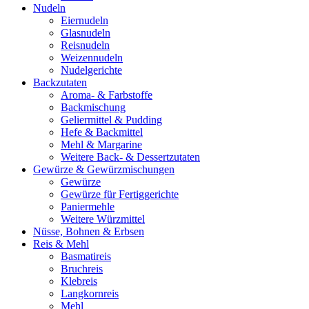
Nudeln
Eiernudeln
Glasnudeln
Reisnudeln
Weizennudeln
Nudelgerichte
Backzutaten
Aroma- & Farbstoffe
Backmischung
Geliermittel & Pudding
Hefe & Backmittel
Mehl & Margarine
Weitere Back- & Dessertzutaten
Gewürze & Gewürzmischungen
Gewürze
Gewürze für Fertiggerichte
Paniermehle
Weitere Würzmittel
Nüsse, Bohnen & Erbsen
Reis & Mehl
Basmatireis
Bruchreis
Klebreis
Langkornreis
Mehl