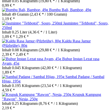
Inhalt
0.05 Kilogramm
(19,80 € * / 1 Kilogramm)
0,99 € *
Bumbu Bali, Bamboe, 49g
Inhalt
49 Gramm
(2,43 € * / 100 Gramm)
1,19 € *
Jasmintee "Tehbotol", Sosro,
250ml
Inhalt
0.25 Liter
(4,36 € * / 1 Liter)
1,09 € *
1,29 € *
Kaldu Rasa Jamur
(Pilzbrühe), 80g
Inhalt
0.08 Kilogramm
(29,88 € * / 1 Kilogramm)
2,39 € *
2,49 € *
Bubur Instan Lezat rasa
Ayam, 45g
Inhalt
0.045 Kilogramm
(42,00 € * / 1 Kilogramm)
1,89 € *
Sambal Padang / Sambal
Hijau, 195g
Inhalt
0.195 Kilogramm
(23,54 € * / 1 Kilogramm)
4,59 € *
Krupuk Kampung
"Rawon", Nesia, 250g
Inhalt
0.25 Kilogramm
(8,76 € * / 1 Kilogramm)
2,19 € *