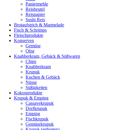
Paniermehle
Reisbeutel
Reispapier
Sushi Reis
Brotaufstrich & Marmelade
Fisch & Schrimps
Fleischprodukte
Konserven
Gemüse
Obst
Knabberkram, Gebäck & Süßwaren
Chips
Knabberkram
Krupuk
Kuchen & Gebäck
Nüsse
Süßigkeiten
Kokosprodukte
Krupuk & Emping
Cassavekrupuk
Dorfkrupuk
Emping
Fischkrupuk
Gemüsekrupuk
Krupuk (gebraten)