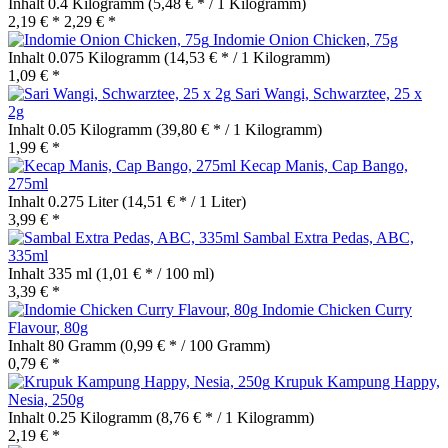
Inhalt
0.4 Kilogramm
(5,48 € * / 1 Kilogramm)
2,19 € *
2,29 € *
Indomie Onion Chicken, 75g
Inhalt
0.075 Kilogramm
(14,53 € * / 1 Kilogramm)
1,09 € *
Sari Wangi, Schwarztee, 25 x
2g
Inhalt
0.05 Kilogramm
(39,80 € * / 1 Kilogramm)
1,99 € *
Kecap Manis, Cap Bango,
275ml
Inhalt
0.275 Liter
(14,51 € * / 1 Liter)
3,99 € *
Sambal Extra Pedas, ABC,
335ml
Inhalt
335 ml
(1,01 € * / 100 ml)
3,39 € *
Indomie Chicken Curry
Flavour, 80g
Inhalt
80 Gramm
(0,99 € * / 100 Gramm)
0,79 € *
Krupuk Kampung Happy,
Nesia, 250g
Inhalt
0.25 Kilogramm
(8,76 € * / 1 Kilogramm)
2,19 € *