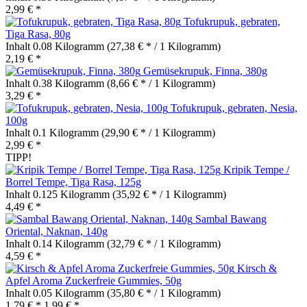
2,99 € *
Tofukrupuk, gebraten,
Tiga Rasa, 80g
Inhalt
0.08 Kilogramm
(27,38 € * / 1 Kilogramm)
2,19 € *
Gemüsekrupuk, Finna, 380g
Inhalt
0.38 Kilogramm
(8,66 € * / 1 Kilogramm)
3,29 € *
Tofukrupuk, gebraten, Nesia,
100g
Inhalt
0.1 Kilogramm
(29,90 € * / 1 Kilogramm)
2,99 € *
TIPP!
Kripik Tempe /
Borrel Tempe, Tiga Rasa, 125g
Inhalt
0.125 Kilogramm
(35,92 € * / 1 Kilogramm)
4,49 € *
Sambal Bawang
Oriental, Naknan, 140g
Inhalt
0.14 Kilogramm
(32,79 € * / 1 Kilogramm)
4,59 € *
Kirsch &
Apfel Aroma Zuckerfreie Gummies, 50g
Inhalt
0.05 Kilogramm
(35,80 € * / 1 Kilogramm)
1,79 € *
1,99 € *