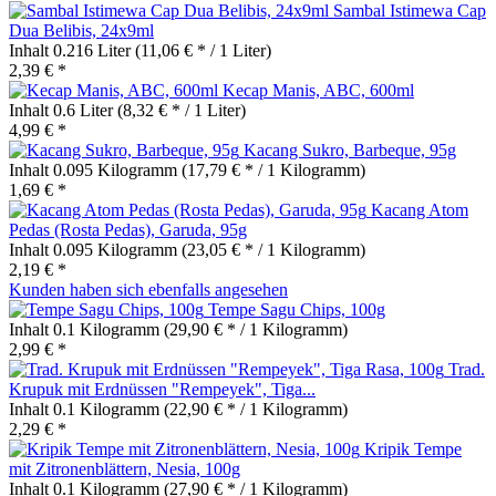
Sambal Istimewa Cap
Dua Belibis, 24x9ml
Inhalt
0.216 Liter
(11,06 € * / 1 Liter)
2,39 € *
Kecap Manis, ABC, 600ml
Inhalt
0.6 Liter
(8,32 € * / 1 Liter)
4,99 € *
Kacang Sukro, Barbeque, 95g
Inhalt
0.095 Kilogramm
(17,79 € * / 1 Kilogramm)
1,69 € *
Kacang Atom
Pedas (Rosta Pedas), Garuda, 95g
Inhalt
0.095 Kilogramm
(23,05 € * / 1 Kilogramm)
2,19 € *
Kunden haben sich ebenfalls angesehen
Tempe Sagu Chips, 100g
Inhalt
0.1 Kilogramm
(29,90 € * / 1 Kilogramm)
2,99 € *
Trad.
Krupuk mit Erdnüssen "Rempeyek", Tiga...
Inhalt
0.1 Kilogramm
(22,90 € * / 1 Kilogramm)
2,29 € *
Kripik Tempe
mit Zitronenblättern, Nesia, 100g
Inhalt
0.1 Kilogramm
(27,90 € * / 1 Kilogramm)