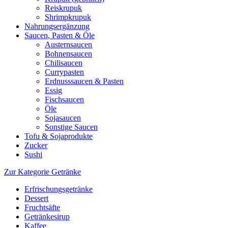
Reiskrupuk
Shrimpkrupuk
Nahrungsergänzung
Saucen, Pasten & Öle
Austernsaucen
Bohnensaucen
Chilisaucen
Currypasten
Erdnusssaucen & Pasten
Essig
Fischsaucen
Öle
Sojasaucen
Sonstige Saucen
Tofu & Sojaprodukte
Zucker
Sushi
Zur Kategorie Getränke
Erfrischungsgetränke
Dessert
Fruchtsäfte
Getränkesirup
Kaffee