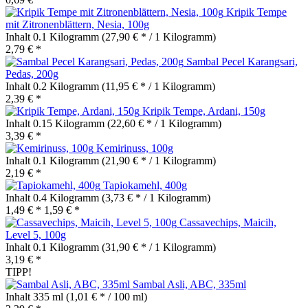
Kripik Tempe
mit Zitronenblättern, Nesia, 100g
Inhalt
0.1 Kilogramm
(27,90 € * / 1 Kilogramm)
2,79 € *
Sambal Pecel Karangsari,
Pedas, 200g
Inhalt
0.2 Kilogramm
(11,95 € * / 1 Kilogramm)
2,39 € *
Kripik Tempe, Ardani, 150g
Inhalt
0.15 Kilogramm
(22,60 € * / 1 Kilogramm)
3,39 € *
Kemirinuss, 100g
Inhalt
0.1 Kilogramm
(21,90 € * / 1 Kilogramm)
2,19 € *
Tapiokamehl, 400g
Inhalt
0.4 Kilogramm
(3,73 € * / 1 Kilogramm)
1,49 € *
1,59 € *
Cassavechips, Maicih,
Level 5, 100g
Inhalt
0.1 Kilogramm
(31,90 € * / 1 Kilogramm)
3,19 € *
TIPP!
Sambal Asli, ABC, 335ml
Inhalt
335 ml
(1,01 € * / 100 ml)