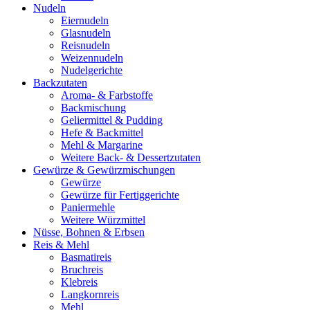
Nudeln
Eiernudeln
Glasnudeln
Reisnudeln
Weizennudeln
Nudelgerichte
Backzutaten
Aroma- & Farbstoffe
Backmischung
Geliermittel & Pudding
Hefe & Backmittel
Mehl & Margarine
Weitere Back- & Dessertzutaten
Gewürze & Gewürzmischungen
Gewürze
Gewürze für Fertiggerichte
Paniermehle
Weitere Würzmittel
Nüsse, Bohnen & Erbsen
Reis & Mehl
Basmatireis
Bruchreis
Klebreis
Langkornreis
Mehl