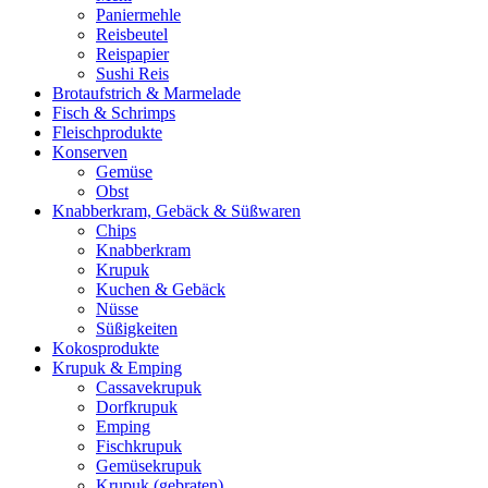
Paniermehle
Reisbeutel
Reispapier
Sushi Reis
Brotaufstrich & Marmelade
Fisch & Schrimps
Fleischprodukte
Konserven
Gemüse
Obst
Knabberkram, Gebäck & Süßwaren
Chips
Knabberkram
Krupuk
Kuchen & Gebäck
Nüsse
Süßigkeiten
Kokosprodukte
Krupuk & Emping
Cassavekrupuk
Dorfkrupuk
Emping
Fischkrupuk
Gemüsekrupuk
Krupuk (gebraten)