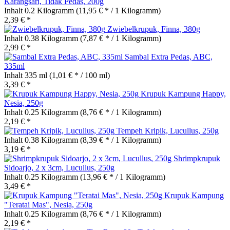
Karangsari, Tidak Pedas, 200g
Inhalt
0.2 Kilogramm
(11,95 € * / 1 Kilogramm)
2,39 € *
Zwiebelkrupuk, Finna, 380g
Inhalt
0.38 Kilogramm
(7,87 € * / 1 Kilogramm)
2,99 € *
Sambal Extra Pedas, ABC,
335ml
Inhalt
335 ml
(1,01 € * / 100 ml)
3,39 € *
Krupuk Kampung Happy,
Nesia, 250g
Inhalt
0.25 Kilogramm
(8,76 € * / 1 Kilogramm)
2,19 € *
Tempeh Kripik, Lucullus, 250g
Inhalt
0.38 Kilogramm
(8,39 € * / 1 Kilogramm)
3,19 € *
Shrimpkrupuk
Sidoarjo, 2 x 3cm, Lucullus, 250g
Inhalt
0.25 Kilogramm
(13,96 € * / 1 Kilogramm)
3,49 € *
Krupuk Kampung
"Teratai Mas", Nesia, 250g
Inhalt
0.25 Kilogramm
(8,76 € * / 1 Kilogramm)
2,19 € *