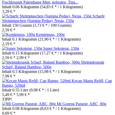
Fischkrupuk Palembang Mini, gebraten, Tiga...
Inhalt
0.06 Kilogramm
(54,83 € * / 1 Kilogramm)
3,29 € *
Scharfe
Shrimptaschen (Sumpia Pedas), Nesia, 150g
Inhalt
150 Gramm
(1,73 € * / 100 Gramm)
2,59 € *
Kemirinuss, 100g
Inhalt
0.1 Kilogramm
(21,90 € * / 1 Kilogramm)
2,19 € *
Super Sekoteng, 150g
Inhalt
0.15 Kilogramm
(17,27 € * / 1 Kilogramm)
2,59 € *
2,99 € *
Shrimpkrupuk
Scharf, Baland Bamboo, 500g
Inhalt
0.5 Kilogramm
(15,98 € * / 1 Kilogramm)
7,99 € *
Kecap Manis Refill, Cap
Bango, 520ml
Inhalt
0.55 Liter
(9,98 € * / 1 Liter)
5,49 € *
5,99 € *
TIPP!
Mi Goreng Pangsit, ABC, 80g
Inhalt
0.08 Kilogramm
(8,63 € * / 1 Kilogramm)
0,69 € *