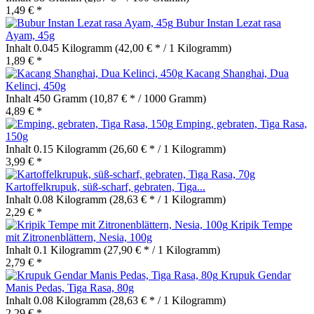
1,49 € *
Bubur Instan Lezat rasa
Ayam, 45g
Inhalt
0.045 Kilogramm
(42,00 € * / 1 Kilogramm)
1,89 € *
Kacang Shanghai, Dua
Kelinci, 450g
Inhalt
450 Gramm
(10,87 € * / 1000 Gramm)
4,89 € *
Emping, gebraten, Tiga Rasa,
150g
Inhalt
0.15 Kilogramm
(26,60 € * / 1 Kilogramm)
3,99 € *
Kartoffelkrupuk, süß-scharf, gebraten, Tiga...
Inhalt
0.08 Kilogramm
(28,63 € * / 1 Kilogramm)
2,29 € *
Kripik Tempe
mit Zitronenblättern, Nesia, 100g
Inhalt
0.1 Kilogramm
(27,90 € * / 1 Kilogramm)
2,79 € *
Krupuk Gendar
Manis Pedas, Tiga Rasa, 80g
Inhalt
0.08 Kilogramm
(28,63 € * / 1 Kilogramm)
2,29 € *