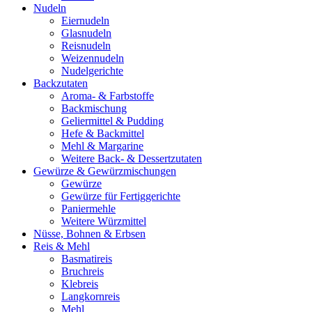
Nudeln
Eiernudeln
Glasnudeln
Reisnudeln
Weizennudeln
Nudelgerichte
Backzutaten
Aroma- & Farbstoffe
Backmischung
Geliermittel & Pudding
Hefe & Backmittel
Mehl & Margarine
Weitere Back- & Dessertzutaten
Gewürze & Gewürzmischungen
Gewürze
Gewürze für Fertiggerichte
Paniermehle
Weitere Würzmittel
Nüsse, Bohnen & Erbsen
Reis & Mehl
Basmatireis
Bruchreis
Klebreis
Langkornreis
Mehl