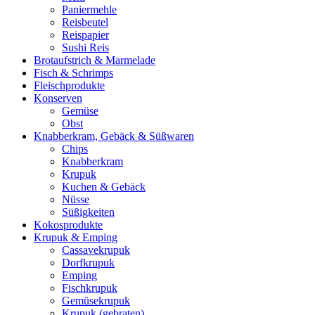
Paniermehle
Reisbeutel
Reispapier
Sushi Reis
Brotaufstrich & Marmelade
Fisch & Schrimps
Fleischprodukte
Konserven
Gemüse
Obst
Knabberkram, Gebäck & Süßwaren
Chips
Knabberkram
Krupuk
Kuchen & Gebäck
Nüsse
Süßigkeiten
Kokosprodukte
Krupuk & Emping
Cassavekrupuk
Dorfkrupuk
Emping
Fischkrupuk
Gemüsekrupuk
Krupuk (gebraten)