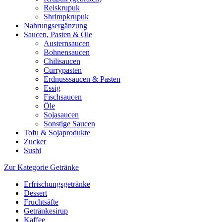
Reiskrupuk
Shrimpkrupuk
Nahrungsergänzung
Saucen, Pasten & Öle
Austernsaucen
Bohnensaucen
Chilisaucen
Currypasten
Erdnusssaucen & Pasten
Essig
Fischsaucen
Öle
Sojasaucen
Sonstige Saucen
Tofu & Sojaprodukte
Zucker
Sushi
Zur Kategorie Getränke
Erfrischungsgetränke
Dessert
Fruchtsäfte
Getränkesirup
Kaffee