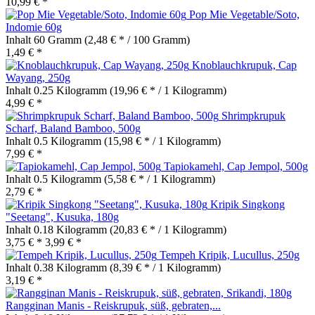
10,99 € *
Pop Mie Vegetable/Soto,
Indomie 60g
Inhalt
60 Gramm
(2,48 € * / 100 Gramm)
1,49 € *
Knoblauchkrupuk, Cap
Wayang, 250g
Inhalt
0.25 Kilogramm
(19,96 € * / 1 Kilogramm)
4,99 € *
Shrimpkrupuk
Scharf, Baland Bamboo, 500g
Inhalt
0.5 Kilogramm
(15,98 € * / 1 Kilogramm)
7,99 € *
Tapiokamehl, Cap Jempol, 500g
Inhalt
0.5 Kilogramm
(5,58 € * / 1 Kilogramm)
2,79 € *
Kripik Singkong
"Seetang", Kusuka, 180g
Inhalt
0.18 Kilogramm
(20,83 € * / 1 Kilogramm)
3,75 € *
3,99 € *
Tempeh Kripik, Lucullus, 250g
Inhalt
0.38 Kilogramm
(8,39 € * / 1 Kilogramm)
3,19 € *
Rangginan Manis - Reiskrupuk, süß, gebraten,...