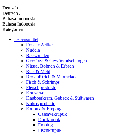
Deutsch
Deutsch
.
Bahasa Indonesia
Bahasa Indonesia
Kategorien
Lebensmittel
Frische Artikel
Nudeln
Backzutaten
Gewürze & Gewürzmischungen
Nüsse, Bohnen & Erbsen
Reis & Mehl
Brotaufstrich & Marmelade
Fisch & Schrimps
Fleischprodukte
Konserven
Knabberkram, Gebäck & Süßwaren
Kokosprodukte
Krupuk & Emping
Cassavekrupuk
Dorfkrupuk
Emping
Fischkrupuk