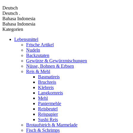
Deutsch
Deutsch
.
Bahasa Indonesia
Bahasa Indonesia
Kategorien
Lebensmittel
Frische Artikel
Nudeln
Backzutaten
Gewürze & Gewürzmischungen
Nüsse, Bohnen & Erbsen
Reis & Mehl
Basmatireis
Bruchreis
Klebreis
Langkornreis
Mehl
Paniermehle
Reisbeutel
Reispapier
Sushi Reis
Brotaufstrich & Marmelade
Fisch & Schrimps