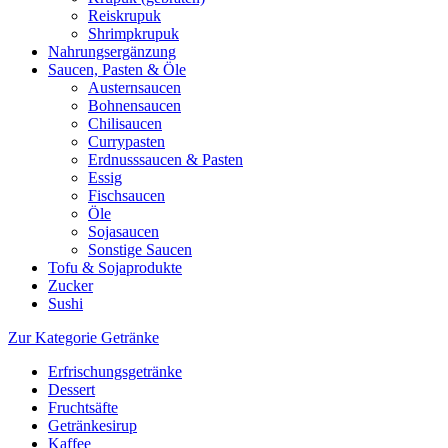
Reiskrupuk
Shrimpkrupuk
Nahrungsergänzung
Saucen, Pasten & Öle
Austernsaucen
Bohnensaucen
Chilisaucen
Currypasten
Erdnusssaucen & Pasten
Essig
Fischsaucen
Öle
Sojasaucen
Sonstige Saucen
Tofu & Sojaprodukte
Zucker
Sushi
Zur Kategorie Getränke
Erfrischungsgetränke
Dessert
Fruchtsäfte
Getränkesirup
Kaffee