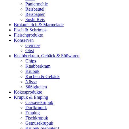
Paniermehle
Reisbeutel
Reispapier
Sushi Reis
Brotaufstrich & Marmelade
Fisch & Schrimps
Fleischprodukte
Konserven
Gemüse
Obst
Knabberkram, Gebäck & Süßwaren
Chips
Knabberkram
Krupuk
Kuchen & Gebäck
Nüsse
Süßigkeiten
Kokosprodukte
Krupuk & Emping
Cassavekrupuk
Dorfkrupuk
Emping
Fischkrupuk
Gemüsekrupuk
Krupuk (gebraten)