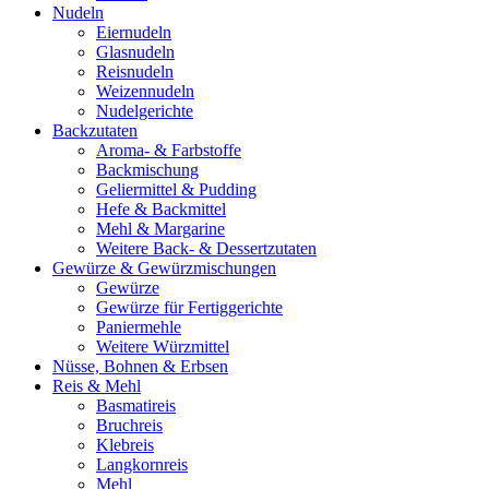
Nudeln
Eiernudeln
Glasnudeln
Reisnudeln
Weizennudeln
Nudelgerichte
Backzutaten
Aroma- & Farbstoffe
Backmischung
Geliermittel & Pudding
Hefe & Backmittel
Mehl & Margarine
Weitere Back- & Dessertzutaten
Gewürze & Gewürzmischungen
Gewürze
Gewürze für Fertiggerichte
Paniermehle
Weitere Würzmittel
Nüsse, Bohnen & Erbsen
Reis & Mehl
Basmatireis
Bruchreis
Klebreis
Langkornreis
Mehl