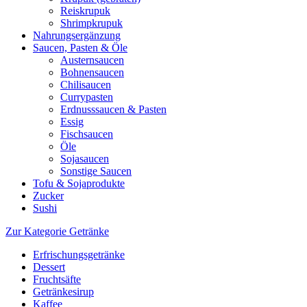
Reiskrupuk
Shrimpkrupuk
Nahrungsergänzung
Saucen, Pasten & Öle
Austernsaucen
Bohnensaucen
Chilisaucen
Currypasten
Erdnusssaucen & Pasten
Essig
Fischsaucen
Öle
Sojasaucen
Sonstige Saucen
Tofu & Sojaprodukte
Zucker
Sushi
Zur Kategorie Getränke
Erfrischungsgetränke
Dessert
Fruchtsäfte
Getränkesirup
Kaffee