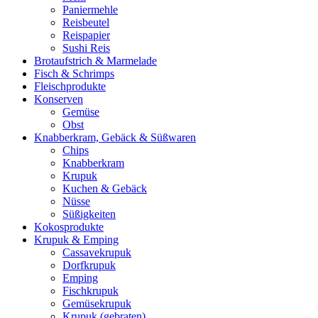
Paniermehle
Reisbeutel
Reispapier
Sushi Reis
Brotaufstrich & Marmelade
Fisch & Schrimps
Fleischprodukte
Konserven
Gemüse
Obst
Knabberkram, Gebäck & Süßwaren
Chips
Knabberkram
Krupuk
Kuchen & Gebäck
Nüsse
Süßigkeiten
Kokosprodukte
Krupuk & Emping
Cassavekrupuk
Dorfkrupuk
Emping
Fischkrupuk
Gemüsekrupuk
Krupuk (gebraten)