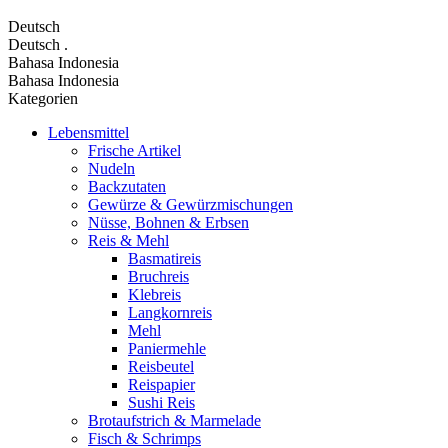
Deutsch
Deutsch
.
Bahasa Indonesia
Bahasa Indonesia
Kategorien
Lebensmittel
Frische Artikel
Nudeln
Backzutaten
Gewürze & Gewürzmischungen
Nüsse, Bohnen & Erbsen
Reis & Mehl
Basmatireis
Bruchreis
Klebreis
Langkornreis
Mehl
Paniermehle
Reisbeutel
Reispapier
Sushi Reis
Brotaufstrich & Marmelade
Fisch & Schrimps