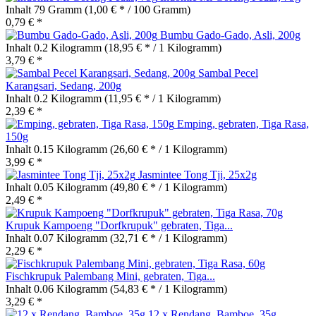
Inhalt
79 Gramm
(1,00 € * / 100 Gramm)
0,79 € *
Bumbu Gado-Gado, Asli, 200g
Inhalt
0.2 Kilogramm
(18,95 € * / 1 Kilogramm)
3,79 € *
Sambal Pecel
Karangsari, Sedang, 200g
Inhalt
0.2 Kilogramm
(11,95 € * / 1 Kilogramm)
2,39 € *
Emping, gebraten, Tiga Rasa,
150g
Inhalt
0.15 Kilogramm
(26,60 € * / 1 Kilogramm)
3,99 € *
Jasmintee Tong Tji, 25x2g
Inhalt
0.05 Kilogramm
(49,80 € * / 1 Kilogramm)
2,49 € *
Krupuk Kampoeng "Dorfkrupuk" gebraten, Tiga...
Inhalt
0.07 Kilogramm
(32,71 € * / 1 Kilogramm)
2,29 € *
Fischkrupuk Palembang Mini, gebraten, Tiga...
Inhalt
0.06 Kilogramm
(54,83 € * / 1 Kilogramm)
3,29 € *
12 x Rendang, Bamboe, 35g