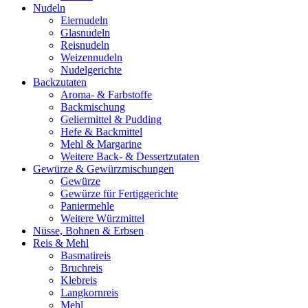
Nudeln
Eiernudeln
Glasnudeln
Reisnudeln
Weizennudeln
Nudelgerichte
Backzutaten
Aroma- & Farbstoffe
Backmischung
Geliermittel & Pudding
Hefe & Backmittel
Mehl & Margarine
Weitere Back- & Dessertzutaten
Gewürze & Gewürzmischungen
Gewürze
Gewürze für Fertiggerichte
Paniermehle
Weitere Würzmittel
Nüsse, Bohnen & Erbsen
Reis & Mehl
Basmatireis
Bruchreis
Klebreis
Langkornreis
Mehl