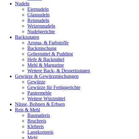
Nudeln
Eiernudeln
Glasnudeln
Reisnudeln
Weizennudeln
Nudelgerichte
Backzutaten
Aroma- & Farbstoffe
Backmischung
Geliermittel & Pudding
Hefe & Backmittel
Mehl & Margarine
Weitere Back- & Dessertzutaten
Gewürze & Gewürzmischungen
Gewürze
Gewürze für Fertiggerichte
Paniermehle
Weitere Würzmittel
Nüsse, Bohnen & Erbsen
Reis & Mehl
Basmatireis
Bruchreis
Klebreis
Langkornreis
Mehl