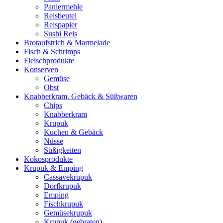
Paniermehle
Reisbeutel
Reispapier
Sushi Reis
Brotaufstrich & Marmelade
Fisch & Schrimps
Fleischprodukte
Konserven
Gemüse
Obst
Knabberkram, Gebäck & Süßwaren
Chips
Knabberkram
Krupuk
Kuchen & Gebäck
Nüsse
Süßigkeiten
Kokosprodukte
Krupuk & Emping
Cassavekrupuk
Dorfkrupuk
Emping
Fischkrupuk
Gemüsekrupuk
Krupuk (gebraten)