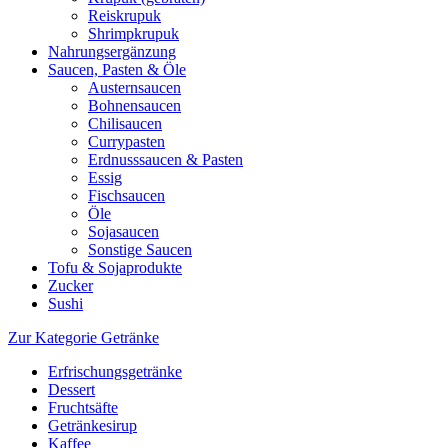
Reiskrupuk
Shrimpkrupuk
Nahrungsergänzung
Saucen, Pasten & Öle
Austernsaucen
Bohnensaucen
Chilisaucen
Currypasten
Erdnusssaucen & Pasten
Essig
Fischsaucen
Öle
Sojasaucen
Sonstige Saucen
Tofu & Sojaprodukte
Zucker
Sushi
Zur Kategorie Getränke
Erfrischungsgetränke
Dessert
Fruchtsäfte
Getränkesirup
Kaffee