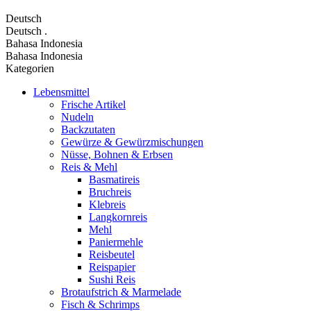
Deutsch
Deutsch
.
Bahasa Indonesia
Bahasa Indonesia
Kategorien
Lebensmittel
Frische Artikel
Nudeln
Backzutaten
Gewürze & Gewürzmischungen
Nüsse, Bohnen & Erbsen
Reis & Mehl
Basmatireis
Bruchreis
Klebreis
Langkornreis
Mehl
Paniermehle
Reisbeutel
Reispapier
Sushi Reis
Brotaufstrich & Marmelade
Fisch & Schrimps