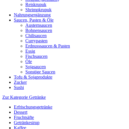
Reiskrupuk
Shrimpkrupuk
Nahrungsergänzung
Saucen, Pasten & Öle
Austernsaucen
Bohnensaucen
Chilisaucen
Currypasten
Erdnusssaucen & Pasten
Essig
Fischsaucen
Öle
Sojasaucen
Sonstige Saucen
Tofu & Sojaprodukte
Zucker
Sushi
Zur Kategorie Getränke
Erfrischungsgetränke
Dessert
Fruchtsäfte
Getränkesirup
Kaffee