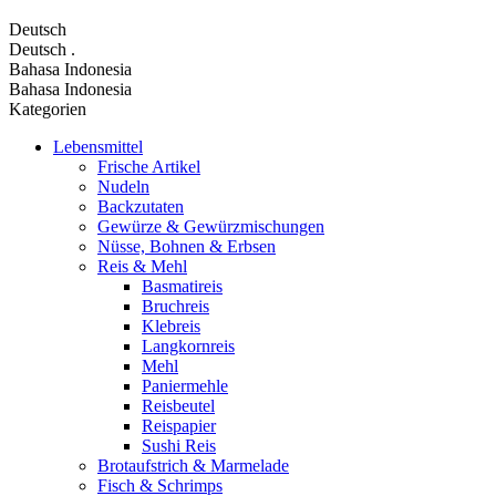
Deutsch
Deutsch
.
Bahasa Indonesia
Bahasa Indonesia
Kategorien
Lebensmittel
Frische Artikel
Nudeln
Backzutaten
Gewürze & Gewürzmischungen
Nüsse, Bohnen & Erbsen
Reis & Mehl
Basmatireis
Bruchreis
Klebreis
Langkornreis
Mehl
Paniermehle
Reisbeutel
Reispapier
Sushi Reis
Brotaufstrich & Marmelade
Fisch & Schrimps