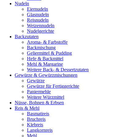
Nudeln
Eiernudeln
Glasnudeln
Reisnudeln
Weizennudeln
Nudelgerichte
Backzutaten
Aroma- & Farbstoffe
Backmischung
Geliermittel & Pudding
Hefe & Backmittel
Mehl & Margarine
Weitere Back- & Dessertzutaten
Gewürze & Gewürzmischungen
Gewürze
Gewürze für Fertiggerichte
Paniermehle
Weitere Würzmittel
Nüsse, Bohnen & Erbsen
Reis & Mehl
Basmatireis
Bruchreis
Klebreis
Langkornreis
Mehl