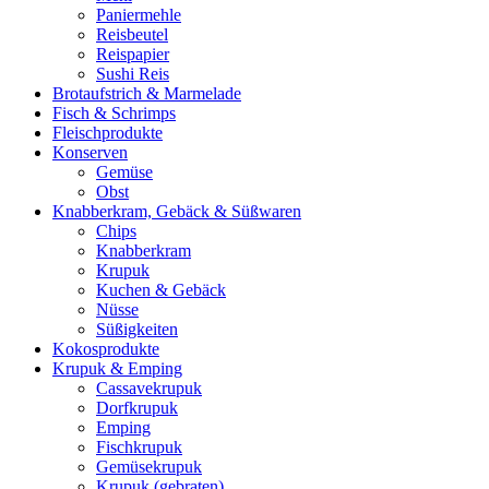
Paniermehle
Reisbeutel
Reispapier
Sushi Reis
Brotaufstrich & Marmelade
Fisch & Schrimps
Fleischprodukte
Konserven
Gemüse
Obst
Knabberkram, Gebäck & Süßwaren
Chips
Knabberkram
Krupuk
Kuchen & Gebäck
Nüsse
Süßigkeiten
Kokosprodukte
Krupuk & Emping
Cassavekrupuk
Dorfkrupuk
Emping
Fischkrupuk
Gemüsekrupuk
Krupuk (gebraten)