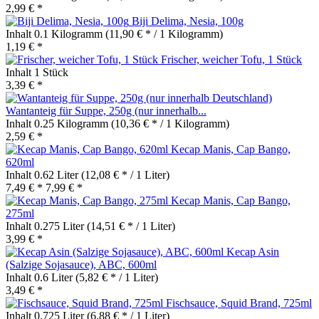
2,99 € *
Biji Delima, Nesia, 100g
Inhalt
0.1 Kilogramm
(11,90 € * / 1 Kilogramm)
1,19 € *
Frischer, weicher Tofu, 1 Stück
Inhalt
1 Stück
3,39 € *
Wantanteig für Suppe, 250g (nur innerhalb...
Inhalt
0.25 Kilogramm
(10,36 € * / 1 Kilogramm)
2,59 € *
Kecap Manis, Cap Bango,
620ml
Inhalt
0.62 Liter
(12,08 € * / 1 Liter)
7,49 € *
7,99 € *
Kecap Manis, Cap Bango,
275ml
Inhalt
0.275 Liter
(14,51 € * / 1 Liter)
3,99 € *
Kecap Asin
(Salzige Sojasauce), ABC, 600ml
Inhalt
0.6 Liter
(5,82 € * / 1 Liter)
3,49 € *
Fischsauce, Squid Brand, 725ml
Inhalt
0.725 Liter
(6,88 € * / 1 Liter)