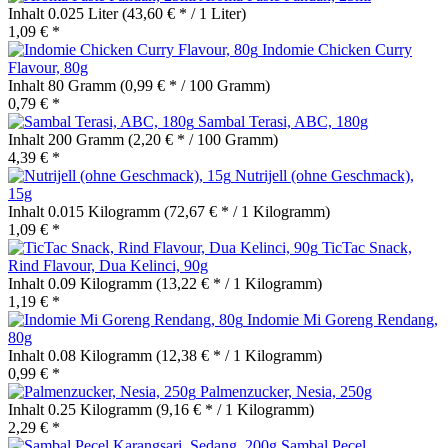
Inhalt
0.025 Liter
(43,60 € * / 1 Liter)
1,09 € *
Indomie Chicken Curry
Flavour, 80g
Inhalt
80 Gramm
(0,99 € * / 100 Gramm)
0,79 € *
Sambal Terasi, ABC, 180g
Inhalt
200 Gramm
(2,20 € * / 100 Gramm)
4,39 € *
Nutrijell (ohne Geschmack),
15g
Inhalt
0.015 Kilogramm
(72,67 € * / 1 Kilogramm)
1,09 € *
TicTac Snack,
Rind Flavour, Dua Kelinci, 90g
Inhalt
0.09 Kilogramm
(13,22 € * / 1 Kilogramm)
1,19 € *
Indomie Mi Goreng Rendang,
80g
Inhalt
0.08 Kilogramm
(12,38 € * / 1 Kilogramm)
0,99 € *
Palmenzucker, Nesia, 250g
Inhalt
0.25 Kilogramm
(9,16 € * / 1 Kilogramm)
2,29 € *
Sambal Pecel