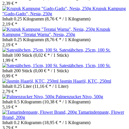
2,39 € *
Krupuk Kampung
"Gado-Gado", Nesia, 250g
Inhalt
0.25 Kilogramm
(8,76 € * / 1 Kilogramm)
2,19 € *
Krupuk
Kampung "Teratai Warna", Nesia, 250g
Inhalt
0.25 Kilogramm
(8,76 € * / 1 Kilogramm)
2,19 € *
Satestäbchen, 25cm, 100 St.
Inhalt
100 Stück
(0,02 € * / 1 Stück)
1,99 € *
Satestäbchen, 15cm, 100 St.
Inhalt
200 Stück
(0,00 € * / 1 Stück)
0,99 € *
Jasmin Haaröl, KTC, 250ml
Inhalt
0.25 Liter
(11,16 € * / 1 Liter)
2,79 € *
Palmenzucker Nivo, 500g
Inhalt
0.5 Kilogramm
(10,38 € * / 1 Kilogramm)
5,19 € *
Tamarindenpaste, Flower
Brand, 200g
Inhalt
0.2 Kilogramm
(18,95 € * / 1 Kilogramm)
3,79 € *