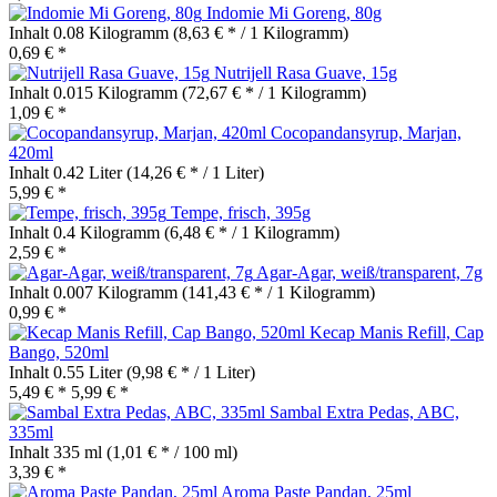
Indomie Mi Goreng, 80g
Inhalt
0.08 Kilogramm
(8,63 € * / 1 Kilogramm)
0,69 € *
Nutrijell Rasa Guave, 15g
Inhalt
0.015 Kilogramm
(72,67 € * / 1 Kilogramm)
1,09 € *
Cocopandansyrup, Marjan,
420ml
Inhalt
0.42 Liter
(14,26 € * / 1 Liter)
5,99 € *
Tempe, frisch, 395g
Inhalt
0.4 Kilogramm
(6,48 € * / 1 Kilogramm)
2,59 € *
Agar-Agar, weiß/transparent, 7g
Inhalt
0.007 Kilogramm
(141,43 € * / 1 Kilogramm)
0,99 € *
Kecap Manis Refill, Cap
Bango, 520ml
Inhalt
0.55 Liter
(9,98 € * / 1 Liter)
5,49 € *
5,99 € *
Sambal Extra Pedas, ABC,
335ml
Inhalt
335 ml
(1,01 € * / 100 ml)
3,39 € *
Aroma Paste Pandan, 25ml