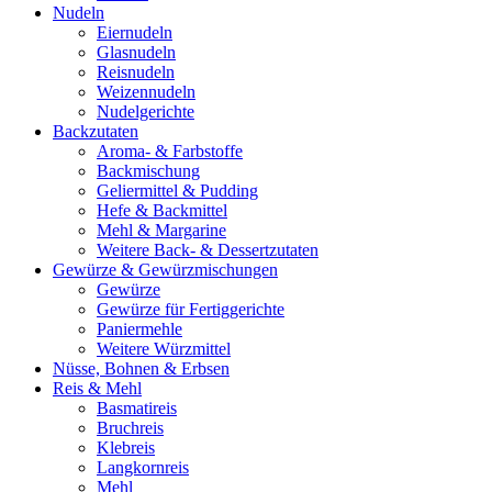
Nudeln
Eiernudeln
Glasnudeln
Reisnudeln
Weizennudeln
Nudelgerichte
Backzutaten
Aroma- & Farbstoffe
Backmischung
Geliermittel & Pudding
Hefe & Backmittel
Mehl & Margarine
Weitere Back- & Dessertzutaten
Gewürze & Gewürzmischungen
Gewürze
Gewürze für Fertiggerichte
Paniermehle
Weitere Würzmittel
Nüsse, Bohnen & Erbsen
Reis & Mehl
Basmatireis
Bruchreis
Klebreis
Langkornreis
Mehl