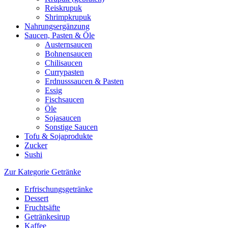
Reiskrupuk
Shrimpkrupuk
Nahrungsergänzung
Saucen, Pasten & Öle
Austernsaucen
Bohnensaucen
Chilisaucen
Currypasten
Erdnusssaucen & Pasten
Essig
Fischsaucen
Öle
Sojasaucen
Sonstige Saucen
Tofu & Sojaprodukte
Zucker
Sushi
Zur Kategorie Getränke
Erfrischungsgetränke
Dessert
Fruchtsäfte
Getränkesirup
Kaffee