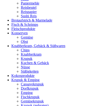
Paniermehle
Reisbeutel
Reispapier
Sushi Reis
Brotaufstrich & Marmelade
Fisch & Schrimps
Fleischprodukte
Konserven
Gemüse
Obst
Knabberkram, Gebäck & Süßwaren
Chips
Knabberkram
Krupuk
Kuchen & Gebäck
Nüsse
Süßigkeiten
Kokosprodukte
Krupuk & Emping
Cassavekrupuk
Dorfkrupuk
Emping
Fischkrupuk
Gemüsekrupuk
Krupuk (gebraten)