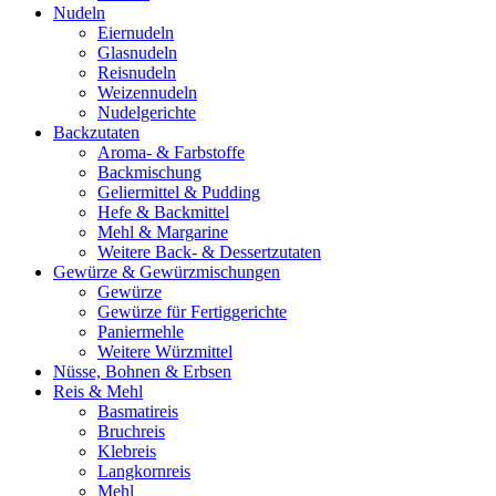
Nudeln
Eiernudeln
Glasnudeln
Reisnudeln
Weizennudeln
Nudelgerichte
Backzutaten
Aroma- & Farbstoffe
Backmischung
Geliermittel & Pudding
Hefe & Backmittel
Mehl & Margarine
Weitere Back- & Dessertzutaten
Gewürze & Gewürzmischungen
Gewürze
Gewürze für Fertiggerichte
Paniermehle
Weitere Würzmittel
Nüsse, Bohnen & Erbsen
Reis & Mehl
Basmatireis
Bruchreis
Klebreis
Langkornreis
Mehl