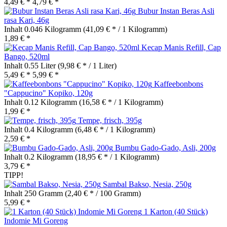
4,49 € *
4,79 € *
Bubur Instan Beras Asli
rasa Kari, 46g
Inhalt
0.046 Kilogramm
(41,09 € * / 1 Kilogramm)
1,89 € *
Kecap Manis Refill, Cap
Bango, 520ml
Inhalt
0.55 Liter
(9,98 € * / 1 Liter)
5,49 € *
5,99 € *
Kaffeebonbons
"Cappucino" Kopiko, 120g
Inhalt
0.12 Kilogramm
(16,58 € * / 1 Kilogramm)
1,99 € *
Tempe, frisch, 395g
Inhalt
0.4 Kilogramm
(6,48 € * / 1 Kilogramm)
2,59 € *
Bumbu Gado-Gado, Asli, 200g
Inhalt
0.2 Kilogramm
(18,95 € * / 1 Kilogramm)
3,79 € *
TIPP!
Sambal Bakso, Nesia, 250g
Inhalt
250 Gramm
(2,40 € * / 100 Gramm)
5,99 € *
1 Karton (40 Stück)
Indomie Mi Goreng