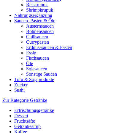
Reiskrupuk
Shrimpkrupuk
Nahrungsergänzung
Saucen, Pasten & Öle
Austernsaucen
Bohnensaucen
Chilisaucen
Currypasten
Erdnusssaucen & Pasten
Essig
Fischsaucen
Öle
Sojasaucen
Sonstige Saucen
Tofu & Sojaprodukte
Zucker
Sushi
Zur Kategorie Getränke
Erfrischungsgetränke
Dessert
Fruchtsäfte
Getränkesirup
Kaffee