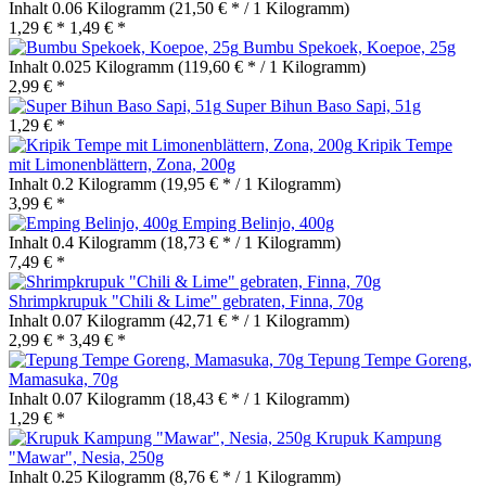
Inhalt
0.06 Kilogramm
(21,50 € * / 1 Kilogramm)
1,29 € *
1,49 € *
Bumbu Spekoek, Koepoe, 25g
Inhalt
0.025 Kilogramm
(119,60 € * / 1 Kilogramm)
2,99 € *
Super Bihun Baso Sapi, 51g
1,29 € *
Kripik Tempe
mit Limonenblättern, Zona, 200g
Inhalt
0.2 Kilogramm
(19,95 € * / 1 Kilogramm)
3,99 € *
Emping Belinjo, 400g
Inhalt
0.4 Kilogramm
(18,73 € * / 1 Kilogramm)
7,49 € *
Shrimpkrupuk "Chili & Lime" gebraten, Finna, 70g
Inhalt
0.07 Kilogramm
(42,71 € * / 1 Kilogramm)
2,99 € *
3,49 € *
Tepung Tempe Goreng,
Mamasuka, 70g
Inhalt
0.07 Kilogramm
(18,43 € * / 1 Kilogramm)
1,29 € *
Krupuk Kampung
"Mawar", Nesia, 250g
Inhalt
0.25 Kilogramm
(8,76 € * / 1 Kilogramm)