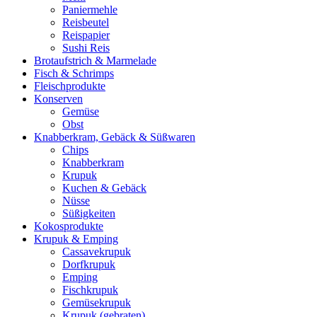
Paniermehle
Reisbeutel
Reispapier
Sushi Reis
Brotaufstrich & Marmelade
Fisch & Schrimps
Fleischprodukte
Konserven
Gemüse
Obst
Knabberkram, Gebäck & Süßwaren
Chips
Knabberkram
Krupuk
Kuchen & Gebäck
Nüsse
Süßigkeiten
Kokosprodukte
Krupuk & Emping
Cassavekrupuk
Dorfkrupuk
Emping
Fischkrupuk
Gemüsekrupuk
Krupuk (gebraten)