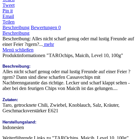
Tweet
Pin it
Email
Teilen
Beschreibung
Bewertungen
0
Beschreibung
Beschreibung: Alles nicht scharf genug oder mal lustig Freunde auf
einer Feier ?rgern?...
mehr
Menü schließen
Produktinformationen "TAROchips, Maicih, Level 10, 100g"
Beschreibung:
Alles nicht scharf genug oder mal lustig Freunde auf einer Feier ?
rgern? Dann sind diese scharfen Cassavechips mit
Nachbrenngarantie das richtige. Lecker und scharf klappt selten -
aber bei den feurigen Chips von Maicih ist das gelungen....
Zutaten:
Taro, getrocknete Chili, Zwiebel, Knoblauch, Salz, Kräuter,
Geschmacksverstärker E621
Herstellungsland:
Indonesien
Weiterführende Links zu "TAROchips, Maicih, Level 10, 100g"