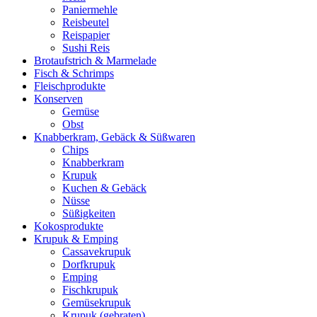
Paniermehle
Reisbeutel
Reispapier
Sushi Reis
Brotaufstrich & Marmelade
Fisch & Schrimps
Fleischprodukte
Konserven
Gemüse
Obst
Knabberkram, Gebäck & Süßwaren
Chips
Knabberkram
Krupuk
Kuchen & Gebäck
Nüsse
Süßigkeiten
Kokosprodukte
Krupuk & Emping
Cassavekrupuk
Dorfkrupuk
Emping
Fischkrupuk
Gemüsekrupuk
Krupuk (gebraten)