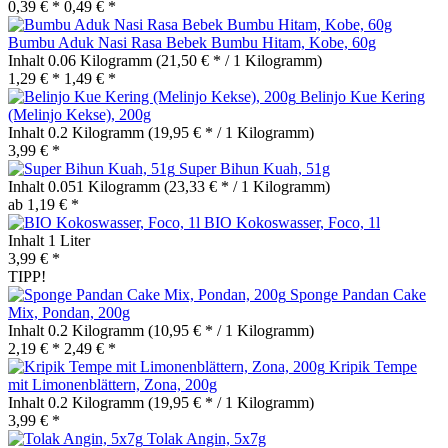
0,39 € *
0,49 € *
Bumbu Aduk Nasi Rasa Bebek Bumbu Hitam, Kobe, 60g
Inhalt
0.06 Kilogramm
(21,50 € * / 1 Kilogramm)
1,29 € *
1,49 € *
Belinjo Kue Kering
(Melinjo Kekse), 200g
Inhalt
0.2 Kilogramm
(19,95 € * / 1 Kilogramm)
3,99 € *
Super Bihun Kuah, 51g
Inhalt
0.051 Kilogramm
(23,33 € * / 1 Kilogramm)
ab 1,19 € *
BIO Kokoswasser, Foco, 1l
Inhalt
1 Liter
3,99 € *
TIPP!
Sponge Pandan Cake
Mix, Pondan, 200g
Inhalt
0.2 Kilogramm
(10,95 € * / 1 Kilogramm)
2,19 € *
2,49 € *
Kripik Tempe
mit Limonenblättern, Zona, 200g
Inhalt
0.2 Kilogramm
(19,95 € * / 1 Kilogramm)
3,99 € *
Tolak Angin, 5x7g