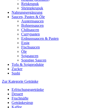
Reiskrupuk
Shrimpkrupuk
Nahrungsergänzung
Saucen, Pasten & Öle
Austernsaucen
Bohnensaucen
Chilisaucen
Currypasten
Erdnusssaucen & Pasten
Essig
Fischsaucen
Öle
Sojasaucen
Sonstige Saucen
Tofu & Sojaprodukte
Zucker
Sushi
Zur Kategorie Getränke
Erfrischungsgetränke
Dessert
Fruchtsäfte
Getränkesirup
Kaffee