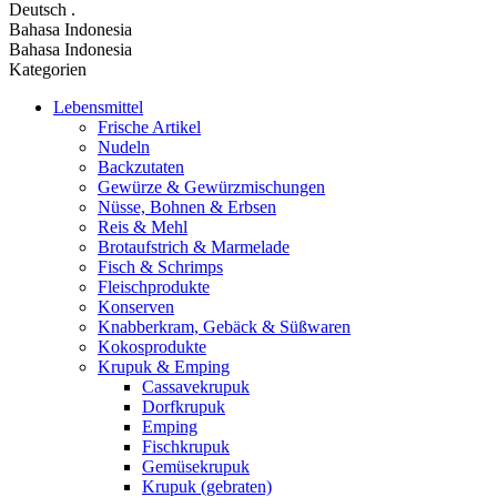
Deutsch
.
Bahasa Indonesia
Bahasa Indonesia
Kategorien
Lebensmittel
Frische Artikel
Nudeln
Backzutaten
Gewürze & Gewürzmischungen
Nüsse, Bohnen & Erbsen
Reis & Mehl
Brotaufstrich & Marmelade
Fisch & Schrimps
Fleischprodukte
Konserven
Knabberkram, Gebäck & Süßwaren
Kokosprodukte
Krupuk & Emping
Cassavekrupuk
Dorfkrupuk
Emping
Fischkrupuk
Gemüsekrupuk
Krupuk (gebraten)