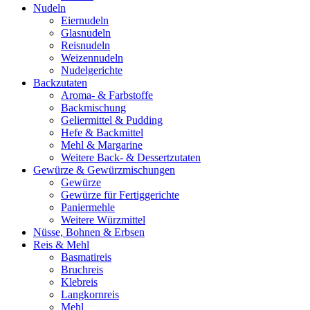
Nudeln
Eiernudeln
Glasnudeln
Reisnudeln
Weizennudeln
Nudelgerichte
Backzutaten
Aroma- & Farbstoffe
Backmischung
Geliermittel & Pudding
Hefe & Backmittel
Mehl & Margarine
Weitere Back- & Dessertzutaten
Gewürze & Gewürzmischungen
Gewürze
Gewürze für Fertiggerichte
Paniermehle
Weitere Würzmittel
Nüsse, Bohnen & Erbsen
Reis & Mehl
Basmatireis
Bruchreis
Klebreis
Langkornreis
Mehl