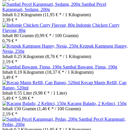
Sambal Pecel
Karangsari, Sedang, 200g
Inhalt
0.2 Kilogramm
(11,95 € * / 1 Kilogramm)
2,39 € *
Indomie Chicken Curry
Flavour, 80g
Inhalt
80 Gramm
(0,99 € * / 100 Gramm)
0,79 € *
Krupuk Kampung Happy,
Nesia, 250g
Inhalt
0.25 Kilogramm
(8,76 € * / 1 Kilogramm)
2,19 € *
Sambal Bawang, Finna, 190g
Inhalt
0.19 Kilogramm
(18,37 € * / 1 Kilogramm)
3,49 € *
Kecap Manis Refill, Cap
Bango, 520ml
Inhalt
0.55 Liter
(9,98 € * / 1 Liter)
5,49 € *
5,99 € *
Kacang Balado, 2 Kelinci, 150g
Inhalt
150 Gramm
(1,46 € * / 100 Gramm)
2,19 € *
Sambal Pecel Karangsari,
Pedas, 200g
Inhalt
0.2 Kilogramm
(11,95 € * / 1 Kilogramm)