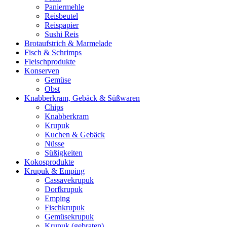
Paniermehle
Reisbeutel
Reispapier
Sushi Reis
Brotaufstrich & Marmelade
Fisch & Schrimps
Fleischprodukte
Konserven
Gemüse
Obst
Knabberkram, Gebäck & Süßwaren
Chips
Knabberkram
Krupuk
Kuchen & Gebäck
Nüsse
Süßigkeiten
Kokosprodukte
Krupuk & Emping
Cassavekrupuk
Dorfkrupuk
Emping
Fischkrupuk
Gemüsekrupuk
Krupuk (gebraten)