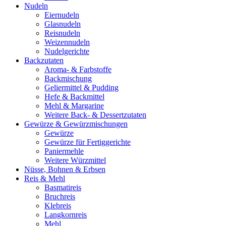
Nudeln
Eiernudeln
Glasnudeln
Reisnudeln
Weizennudeln
Nudelgerichte
Backzutaten
Aroma- & Farbstoffe
Backmischung
Geliermittel & Pudding
Hefe & Backmittel
Mehl & Margarine
Weitere Back- & Dessertzutaten
Gewürze & Gewürzmischungen
Gewürze
Gewürze für Fertiggerichte
Paniermehle
Weitere Würzmittel
Nüsse, Bohnen & Erbsen
Reis & Mehl
Basmatireis
Bruchreis
Klebreis
Langkornreis
Mehl