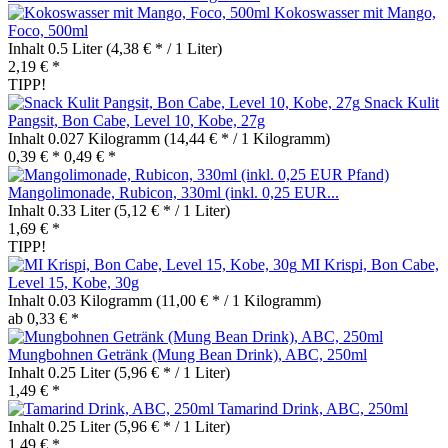
Kokoswasser mit Mango,
Foco, 500ml
Inhalt
0.5 Liter
(4,38 € * / 1 Liter)
2,19 € *
TIPP!
Snack Kulit
Pangsit, Bon Cabe, Level 10, Kobe, 27g
Inhalt
0.027 Kilogramm
(14,44 € * / 1 Kilogramm)
0,39 € *
0,49 € *
Mangolimonade, Rubicon, 330ml (inkl. 0,25 EUR...
Inhalt
0.33 Liter
(5,12 € * / 1 Liter)
1,69 € *
TIPP!
MI Krispi, Bon Cabe,
Level 15, Kobe, 30g
Inhalt
0.03 Kilogramm
(11,00 € * / 1 Kilogramm)
ab 0,33 € *
Mungbohnen Getränk (Mung Bean Drink), ABC, 250ml
Inhalt
0.25 Liter
(5,96 € * / 1 Liter)
1,49 € *
Tamarind Drink, ABC, 250ml
Inhalt
0.25 Liter
(5,96 € * / 1 Liter)
1,49 € *