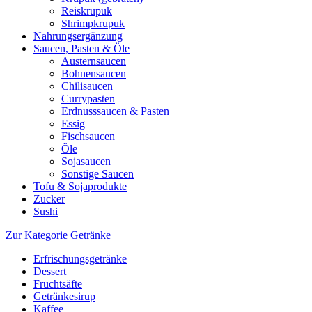
Reiskrupuk
Shrimpkrupuk
Nahrungsergänzung
Saucen, Pasten & Öle
Austernsaucen
Bohnensaucen
Chilisaucen
Currypasten
Erdnusssaucen & Pasten
Essig
Fischsaucen
Öle
Sojasaucen
Sonstige Saucen
Tofu & Sojaprodukte
Zucker
Sushi
Zur Kategorie Getränke
Erfrischungsgetränke
Dessert
Fruchtsäfte
Getränkesirup
Kaffee