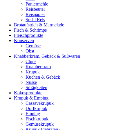
Paniermehle
Reisbeutel
Reispapier
Sushi Reis
Brotaufstrich & Marmelade
Fisch & Schrimps
Fleischprodukte
Konserven
Gemüse
Obst
Knabberkram, Gebäck & Süßwaren
Chips
Knabberkram
Krupuk
Kuchen & Gebäck
Nüsse
Süßigkeiten
Kokosprodukte
Krupuk & Emping
Cassavekrupuk
Dorfkrupuk
Emping
Fischkrupuk
Gemüsekrupuk
Krupuk (gebraten)