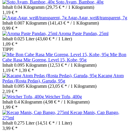
Soto Ayam, Bamboe, 40g
Inhalt
0.04 Kilogramm
(29,75 € * / 1 Kilogramm)
1,19 € *
Agar-Agar, weiß/transparent, 7g
Inhalt
0.007 Kilogramm
(141,43 € * / 1 Kilogramm)
0,99 € *
Aroma Paste Pandan, 25ml
Inhalt
0.025 Liter
(43,60 € * / 1 Liter)
1,09 € *
TIPP!
Mie Bon
Cabe Rasa Mie Goreng, Level 15, Kobe, 95g
Inhalt
0.095 Kilogramm
(12,53 € * / 1 Kilogramm)
1,19 € *
1,39 € *
Kacang Atom
Pedas (Rosta Pedas), Garuda, 95g
Inhalt
0.095 Kilogramm
(23,05 € * / 1 Kilogramm)
2,19 € *
Weicher Tofu, 400g
Inhalt
0.4 Kilogramm
(4,98 € * / 1 Kilogramm)
1,99 € *
Kecap Manis, Cap Bango,
275ml
Inhalt
0.275 Liter
(14,51 € * / 1 Liter)
3,99 € *