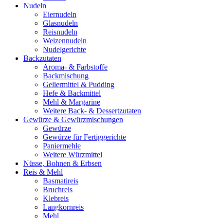
Nudeln
Eiernudeln
Glasnudeln
Reisnudeln
Weizennudeln
Nudelgerichte
Backzutaten
Aroma- & Farbstoffe
Backmischung
Geliermittel & Pudding
Hefe & Backmittel
Mehl & Margarine
Weitere Back- & Dessertzutaten
Gewürze & Gewürzmischungen
Gewürze
Gewürze für Fertiggerichte
Paniermehle
Weitere Würzmittel
Nüsse, Bohnen & Erbsen
Reis & Mehl
Basmatireis
Bruchreis
Klebreis
Langkornreis
Mehl