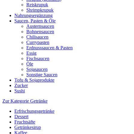
Reiskrupuk
Shrimpkrupuk
Nahrungsergänzung
Saucen, Pasten & Öle
Austernsaucen
Bohnensaucen
Chilisaucen
Currypasten
Erdnusssaucen & Pasten
Essig
Fischsaucen
Öle
Sojasaucen
Sonstige Saucen
Tofu & Sojaprodukte
Zucker
Sushi
Zur Kategorie Getränke
Erfrischungsgetränke
Dessert
Fruchtsäfte
Getränkesirup
Kaffee