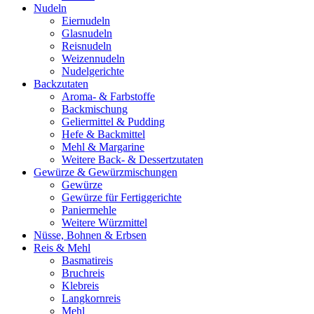
Nudeln
Eiernudeln
Glasnudeln
Reisnudeln
Weizennudeln
Nudelgerichte
Backzutaten
Aroma- & Farbstoffe
Backmischung
Geliermittel & Pudding
Hefe & Backmittel
Mehl & Margarine
Weitere Back- & Dessertzutaten
Gewürze & Gewürzmischungen
Gewürze
Gewürze für Fertiggerichte
Paniermehle
Weitere Würzmittel
Nüsse, Bohnen & Erbsen
Reis & Mehl
Basmatireis
Bruchreis
Klebreis
Langkornreis
Mehl