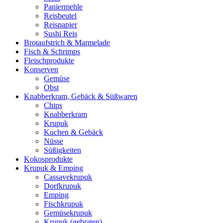
Paniermehle
Reisbeutel
Reispapier
Sushi Reis
Brotaufstrich & Marmelade
Fisch & Schrimps
Fleischprodukte
Konserven
Gemüse
Obst
Knabberkram, Gebäck & Süßwaren
Chips
Knabberkram
Krupuk
Kuchen & Gebäck
Nüsse
Süßigkeiten
Kokosprodukte
Krupuk & Emping
Cassavekrupuk
Dorfkrupuk
Emping
Fischkrupuk
Gemüsekrupuk
Krupuk (gebraten)