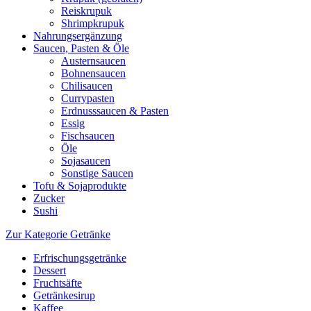
Reiskrupuk
Shrimpkrupuk
Nahrungsergänzung
Saucen, Pasten & Öle
Austernsaucen
Bohnensaucen
Chilisaucen
Currypasten
Erdnusssaucen & Pasten
Essig
Fischsaucen
Öle
Sojasaucen
Sonstige Saucen
Tofu & Sojaprodukte
Zucker
Sushi
Zur Kategorie Getränke
Erfrischungsgetränke
Dessert
Fruchtsäfte
Getränkesirup
Kaffee