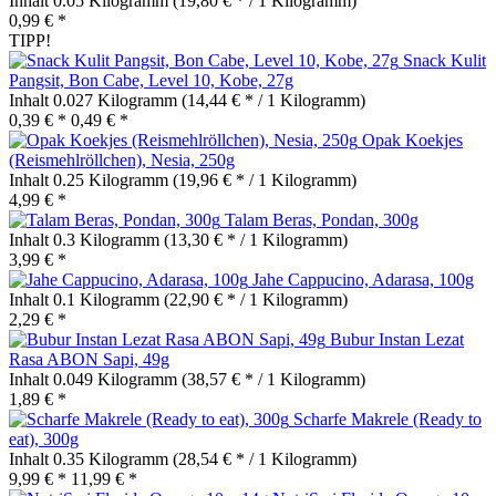
Inhalt
0.05 Kilogramm
(19,80 € * / 1 Kilogramm)
0,99 € *
TIPP!
Snack Kulit
Pangsit, Bon Cabe, Level 10, Kobe, 27g
Inhalt
0.027 Kilogramm
(14,44 € * / 1 Kilogramm)
0,39 € *
0,49 € *
Opak Koekjes
(Reismehlröllchen), Nesia, 250g
Inhalt
0.25 Kilogramm
(19,96 € * / 1 Kilogramm)
4,99 € *
Talam Beras, Pondan, 300g
Inhalt
0.3 Kilogramm
(13,30 € * / 1 Kilogramm)
3,99 € *
Jahe Cappucino, Adarasa, 100g
Inhalt
0.1 Kilogramm
(22,90 € * / 1 Kilogramm)
2,29 € *
Bubur Instan Lezat
Rasa ABON Sapi, 49g
Inhalt
0.049 Kilogramm
(38,57 € * / 1 Kilogramm)
1,89 € *
Scharfe Makrele (Ready to
eat), 300g
Inhalt
0.35 Kilogramm
(28,54 € * / 1 Kilogramm)
9,99 € *
11,99 € *