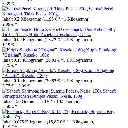
3,39 € *
Sambal Pecel
Karangsari, Tidak Pedas, 200g
Inhalt
0.2 Kilogramm
(11,95 € * / 1 Kilogramm)
2,39 € *
TicTac Snack, Huhn Zwiebel Geschmack, Dua...
Inhalt
0.09 Kilogramm
(13,22 € * / 1 Kilogramm)
1,19 € *
Kripik Singkong
"Original", Kusuka, 180g
Inhalt
0.18 Kilogramm
(20,83 € * / 1 Kilogramm)
3,75 € *
Kripik Singkong
"Balado", Kusuka, 180g
Inhalt
0.18 Kilogramm
(20,83 € * / 1 Kilogramm)
3,75 € *
3,99 € *
Scharfe
Shrimptaschen (Sumpia Pedas), Nesia, 150g
Inhalt
150 Gramm
(1,73 € * / 100 Gramm)
2,59 € *
Kentucky Super Crispy,
Kobe, 75g
Inhalt
0.075 Kilogramm
(15,87 € * / 1 Kilogramm)
1,19 € *