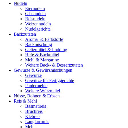
Nudeln
Eiernudeln
Glasnudeln
Reisnudeln
Weizennudeln
Nudelgerichte
Backzutaten
Aroma- & Farbstoffe
Backmischung
Geliermittel & Pudding
Hefe & Backmittel
Mehl & Margarine
Weitere Back- & Dessertzutaten
Gewürze & Gewürzmischungen
Gewürze
Gewürze für Fertiggerichte
Paniermehle
Weitere Würzmittel
Nüsse, Bohnen & Erbsen
Reis & Mehl
Basmatireis
Bruchreis
Klebreis
Langkornreis
Mehl