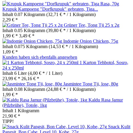
Krupuk Kampoeng "Dorfkrupuk" gebraten, Tiga...
Inhalt
0.07 Kilogramm
(32,71 € * / 1 Kilogramm)
2,29 € *
Grüner Tee, Tong Tji 25 x 2g
Inhalt
0.05 Kilogramm
(39,80 € * / 1 Kilogramm)
1,99 € *
3,49 € *
Indomie Onion Chicken, 75g
Inhalt
0.075 Kilogramm
(14,53 € * / 1 Kilogramm)
1,09 € *
Kunden haben sich ebenfalls angesehen
1 Karton Tehbotol, Sosro,
24 x 250ml
Inhalt
6 Liter
(4,00 € * / 1 Liter)
23,99 € *
26,16 € *
Jasmintee Tong Tji, lose, 80g
Inhalt
0.08 Kilogramm
(24,88 € * / 1 Kilogramm)
1,99 € *
Kaldu Rasa Jamur
(Pilzbrühe), Totole, 1kg
Inhalt
1 Kilogramm
21,90 € *
TIPP!
Snack Kulit
Pangsit, Bon Cabe, Level 10, Kobe, 27g