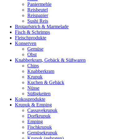
Paniermehle
Reisbeutel
Reispapier
Sushi Reis
Brotaufstrich & Marmelade
Fisch & Schrimps
Fleischprodukte
Konserven
Gemüse
Obst
Knabberkram, Gebäck & Süßwaren
Chips
Knabberkram
Krupuk
Kuchen & Gebäck
Nüsse
Süßigkeiten
Kokosprodukte
Krupuk & Emping
Cassavekrupuk
Dorfkrupuk
Emping
Fischkrupuk
Gemüsekrupuk
Krupuk (gebraten)