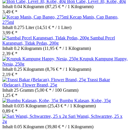
Bon Cabe, Level 30, Kobe, 40g
Inhalt
0.04 Kilogramm
(87,25 € * / 1 Kilogramm)
3,49 € *
Kecap Manis, Cap Bango,
275ml
Inhalt
0.275 Liter
(14,51 € * / 1 Liter)
3,99 € *
Sambal Pecel
Karangsari, Tidak Pedas, 200g
Inhalt
0.2 Kilogramm
(11,95 € * / 1 Kilogramm)
2,39 € *
Krupuk Kampung Happy,
Nesia, 250g
Inhalt
0.25 Kilogramm
(8,76 € * / 1 Kilogramm)
2,19 € *
Trassi Bakar
(Belacan), Flower Brand, 25g
Inhalt
25 Gramm
(5,00 € * / 100 Gramm)
1,25 € *
Bumbu Kalasan, Kobe, 35g
Inhalt
0.035 Kilogramm
(25,43 € * / 1 Kilogramm)
0,89 € *
Sari Wangi, Schwarztee, 25 x
2g
Inhalt
0.05 Kilogramm
(39,80 € * / 1 Kilogramm)