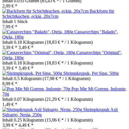
Inhalt
0.035 Gramm
(85,43 € * / 1 Gramm)
2,99 € *
Backform für
Schichtkuchen, eckig, 20x7cm
Inhalt
1 Stück
7,99 € *
Cassavechips "Balado",
Qtela, 180g
Inhalt
0.18 Kilogramm
(18,83 € * / 1 Kilogramm)
3,39 € *
3,49 € *
Cassavechips "Original",
Qtela, 180g
Inhalt
0.18 Kilogramm
(18,83 € * / 1 Kilogramm)
3,39 € *
3,49 € *
Shrimpkrupuk, Pet Sing, 500g
Inhalt
0.5 Kilogramm
(17,98 € * / 1 Kilogramm)
8,99 € *
Pop Mie Mi Goreng, Indomie,
70g
Inhalt
0.07 Kilogramm
(21,29 € * / 1 Kilogramm)
1,49 € *
Shrimpkrupuk Asli
Sidoarjo, Nesia, 250g
Inhalt
0.25 Kilogramm
(15,96 € * / 1 Kilogramm)
3,99 € *
4,49 € *