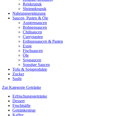
Reiskrupuk
Shrimpkrupuk
Nahrungsergänzung
Saucen, Pasten & Öle
Austernsaucen
Bohnensaucen
Chilisaucen
Currypasten
Erdnusssaucen & Pasten
Essig
Fischsaucen
Öle
Sojasaucen
Sonstige Saucen
Tofu & Sojaprodukte
Zucker
Sushi
Zur Kategorie Getränke
Erfrischungsgetränke
Dessert
Fruchtsäfte
Getränkesirup
Kaffee