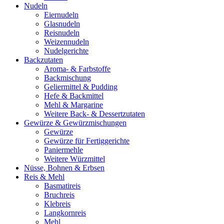
Nudeln
Eiernudeln
Glasnudeln
Reisnudeln
Weizennudeln
Nudelgerichte
Backzutaten
Aroma- & Farbstoffe
Backmischung
Geliermittel & Pudding
Hefe & Backmittel
Mehl & Margarine
Weitere Back- & Dessertzutaten
Gewürze & Gewürzmischungen
Gewürze
Gewürze für Fertiggerichte
Paniermehle
Weitere Würzmittel
Nüsse, Bohnen & Erbsen
Reis & Mehl
Basmatireis
Bruchreis
Klebreis
Langkornreis
Mehl