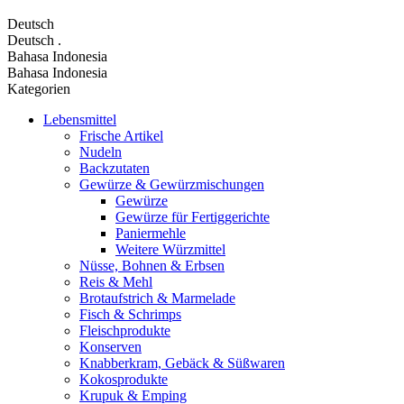
Deutsch
Deutsch
.
Bahasa Indonesia
Bahasa Indonesia
Kategorien
Lebensmittel
Frische Artikel
Nudeln
Backzutaten
Gewürze & Gewürzmischungen
Gewürze
Gewürze für Fertiggerichte
Paniermehle
Weitere Würzmittel
Nüsse, Bohnen & Erbsen
Reis & Mehl
Brotaufstrich & Marmelade
Fisch & Schrimps
Fleischprodukte
Konserven
Knabberkram, Gebäck & Süßwaren
Kokosprodukte
Krupuk & Emping