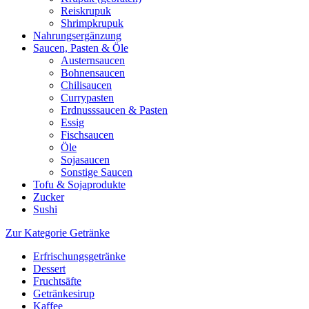
Reiskrupuk
Shrimpkrupuk
Nahrungsergänzung
Saucen, Pasten & Öle
Austernsaucen
Bohnensaucen
Chilisaucen
Currypasten
Erdnusssaucen & Pasten
Essig
Fischsaucen
Öle
Sojasaucen
Sonstige Saucen
Tofu & Sojaprodukte
Zucker
Sushi
Zur Kategorie Getränke
Erfrischungsgetränke
Dessert
Fruchtsäfte
Getränkesirup
Kaffee