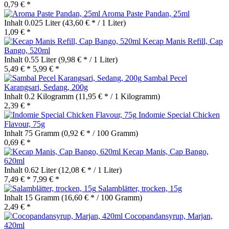
0,79 € *
Aroma Paste Pandan, 25ml
Inhalt
0.025 Liter
(43,60 € * / 1 Liter)
1,09 € *
Kecap Manis Refill, Cap
Bango, 520ml
Inhalt
0.55 Liter
(9,98 € * / 1 Liter)
5,49 € *
5,99 € *
Sambal Pecel
Karangsari, Sedang, 200g
Inhalt
0.2 Kilogramm
(11,95 € * / 1 Kilogramm)
2,39 € *
Indomie Special Chicken
Flavour, 75g
Inhalt
75 Gramm
(0,92 € * / 100 Gramm)
0,69 € *
Kecap Manis, Cap Bango,
620ml
Inhalt
0.62 Liter
(12,08 € * / 1 Liter)
7,49 € *
7,99 € *
Salamblätter, trocken, 15g
Inhalt
15 Gramm
(16,60 € * / 100 Gramm)
2,49 € *
Cocopandansyrup, Marjan,
420ml