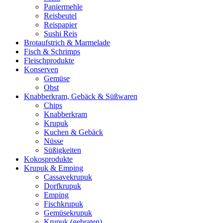
Paniermehle
Reisbeutel
Reispapier
Sushi Reis
Brotaufstrich & Marmelade
Fisch & Schrimps
Fleischprodukte
Konserven
Gemüse
Obst
Knabberkram, Gebäck & Süßwaren
Chips
Knabberkram
Krupuk
Kuchen & Gebäck
Nüsse
Süßigkeiten
Kokosprodukte
Krupuk & Emping
Cassavekrupuk
Dorfkrupuk
Emping
Fischkrupuk
Gemüsekrupuk
Krupuk (gebraten)