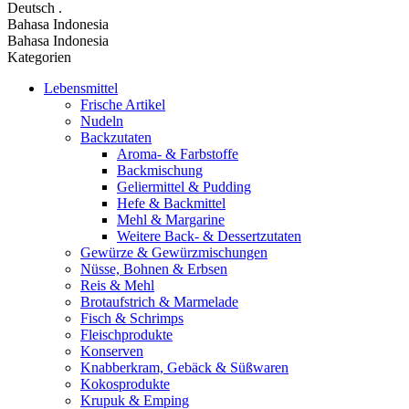
Deutsch
.
Bahasa Indonesia
Bahasa Indonesia
Kategorien
Lebensmittel
Frische Artikel
Nudeln
Backzutaten
Aroma- & Farbstoffe
Backmischung
Geliermittel & Pudding
Hefe & Backmittel
Mehl & Margarine
Weitere Back- & Dessertzutaten
Gewürze & Gewürzmischungen
Nüsse, Bohnen & Erbsen
Reis & Mehl
Brotaufstrich & Marmelade
Fisch & Schrimps
Fleischprodukte
Konserven
Knabberkram, Gebäck & Süßwaren
Kokosprodukte
Krupuk & Emping