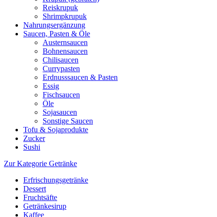
Reiskrupuk
Shrimpkrupuk
Nahrungsergänzung
Saucen, Pasten & Öle
Austernsaucen
Bohnensaucen
Chilisaucen
Currypasten
Erdnusssaucen & Pasten
Essig
Fischsaucen
Öle
Sojasaucen
Sonstige Saucen
Tofu & Sojaprodukte
Zucker
Sushi
Zur Kategorie Getränke
Erfrischungsgetränke
Dessert
Fruchtsäfte
Getränkesirup
Kaffee