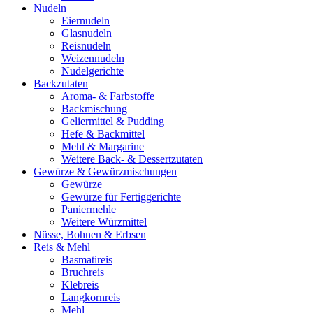
Nudeln
Eiernudeln
Glasnudeln
Reisnudeln
Weizennudeln
Nudelgerichte
Backzutaten
Aroma- & Farbstoffe
Backmischung
Geliermittel & Pudding
Hefe & Backmittel
Mehl & Margarine
Weitere Back- & Dessertzutaten
Gewürze & Gewürzmischungen
Gewürze
Gewürze für Fertiggerichte
Paniermehle
Weitere Würzmittel
Nüsse, Bohnen & Erbsen
Reis & Mehl
Basmatireis
Bruchreis
Klebreis
Langkornreis
Mehl