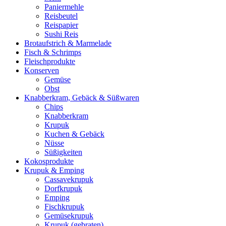
Paniermehle
Reisbeutel
Reispapier
Sushi Reis
Brotaufstrich & Marmelade
Fisch & Schrimps
Fleischprodukte
Konserven
Gemüse
Obst
Knabberkram, Gebäck & Süßwaren
Chips
Knabberkram
Krupuk
Kuchen & Gebäck
Nüsse
Süßigkeiten
Kokosprodukte
Krupuk & Emping
Cassavekrupuk
Dorfkrupuk
Emping
Fischkrupuk
Gemüsekrupuk
Krupuk (gebraten)