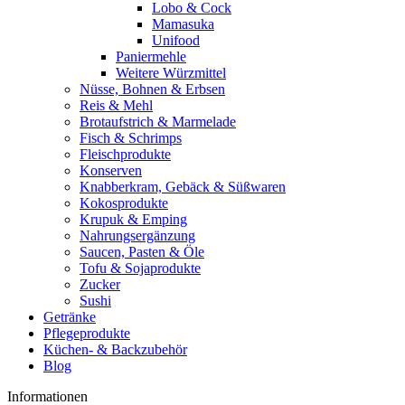
Lobo & Cock
Mamasuka
Unifood
Paniermehle
Weitere Würzmittel
Nüsse, Bohnen & Erbsen
Reis & Mehl
Brotaufstrich & Marmelade
Fisch & Schrimps
Fleischprodukte
Konserven
Knabberkram, Gebäck & Süßwaren
Kokosprodukte
Krupuk & Emping
Nahrungsergänzung
Saucen, Pasten & Öle
Tofu & Sojaprodukte
Zucker
Sushi
Getränke
Pflegeprodukte
Küchen- & Backzubehör
Blog
Informationen