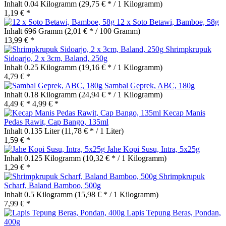
Inhalt
0.04 Kilogramm
(29,75 € * / 1 Kilogramm)
1,19 € *
12 x Soto Betawi, Bamboe, 58g
Inhalt
696 Gramm
(2,01 € * / 100 Gramm)
13,99 € *
Shrimpkrupuk
Sidoarjo, 2 x 3cm, Baland, 250g
Inhalt
0.25 Kilogramm
(19,16 € * / 1 Kilogramm)
4,79 € *
Sambal Geprek, ABC, 180g
Inhalt
0.18 Kilogramm
(24,94 € * / 1 Kilogramm)
4,49 € *
4,99 € *
Kecap Manis
Pedas Rawit, Cap Bango, 135ml
Inhalt
0.135 Liter
(11,78 € * / 1 Liter)
1,59 € *
Jahe Kopi Susu, Intra, 5x25g
Inhalt
0.125 Kilogramm
(10,32 € * / 1 Kilogramm)
1,29 € *
Shrimpkrupuk
Scharf, Baland Bamboo, 500g
Inhalt
0.5 Kilogramm
(15,98 € * / 1 Kilogramm)
7,99 € *
Lapis Tepung Beras, Pondan,
400g