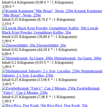
Inhalt
0.4 Kilogramm
(9,98 € * / 1 Kilogramm)
3,99 € *
Krupuk Kampung
"Mie Besar", Nesia, 250g
Inhalt
0.25 Kilogramm
(8,76 € * / 1 Kilogramm)
2,19 € *
Luwak
Black Kopi Powder, Gemahlener Kaffee, 50g
Inhalt
0.05 Kilogramm
(39,80 € * / 1 Kilogramm)
1,99 € *
Zitronenblätter, 20g
Inhalt
0.02 Kilogramm
(44,50 € * / 1 Kilogramm)
0,89 € *
Shrimpkrupuk, Sa Giang, 200g
Inhalt
0.2 Kilogramm
(9,95 € * / 1 Kilogramm)
1,99 € *
Shrimpkrupuk
Sidoarjo, 2 x 3cm, Lucullus, 250g
Inhalt
0.25 Kilogramm
(13,96 € * / 1 Kilogramm)
3,49 € *
Zwiebelkrupuk
"Fancy", Cap 2 Menara, 250g
Inhalt
0.25 Kilogramm
(7,96 € * / 1 Kilogramm)
1,99 € *
Rica-Rica, Dua Kuali, 50g