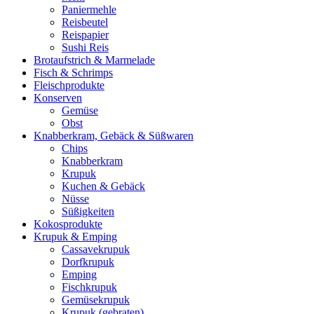
Paniermehle
Reisbeutel
Reispapier
Sushi Reis
Brotaufstrich & Marmelade
Fisch & Schrimps
Fleischprodukte
Konserven
Gemüse
Obst
Knabberkram, Gebäck & Süßwaren
Chips
Knabberkram
Krupuk
Kuchen & Gebäck
Nüsse
Süßigkeiten
Kokosprodukte
Krupuk & Emping
Cassavekrupuk
Dorfkrupuk
Emping
Fischkrupuk
Gemüsekrupuk
Krupuk (gebraten)