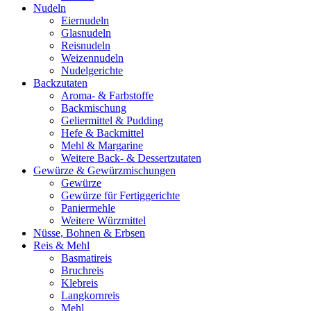
Nudeln
Eiernudeln
Glasnudeln
Reisnudeln
Weizennudeln
Nudelgerichte
Backzutaten
Aroma- & Farbstoffe
Backmischung
Geliermittel & Pudding
Hefe & Backmittel
Mehl & Margarine
Weitere Back- & Dessertzutaten
Gewürze & Gewürzmischungen
Gewürze
Gewürze für Fertiggerichte
Paniermehle
Weitere Würzmittel
Nüsse, Bohnen & Erbsen
Reis & Mehl
Basmatireis
Bruchreis
Klebreis
Langkornreis
Mehl