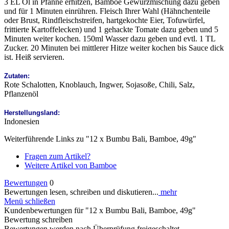
3 EL Öl in Pfanne erhitzen, Bamboe Gewürzmischung dazu geben
und für 1 Minuten einrühren. Fleisch Ihrer Wahl (Hähnchenteile
oder Brust, Rindfleischstreifen, hartgekochte Eier, Tofuwürfel,
frittierte Kartoffelecken) und 1 gehackte Tomate dazu geben und 5
Minuten weiter kochen. 150ml Wasser dazu geben und evtl. 1 TL
Zucker. 20 Minuten bei mittlerer Hitze weiter kochen bis Sauce dick
ist. Heiß servieren.
Zutaten:
Rote Schalotten, Knoblauch, Ingwer, Sojasoße, Chili, Salz,
Pflanzenöl
Herstellungsland:
Indonesien
Weiterführende Links zu "12 x Bumbu Bali, Bamboe, 49g"
Fragen zum Artikel?
Weitere Artikel von Bamboe
Bewertungen
0
Bewertungen lesen, schreiben und diskutieren...
mehr
Menü schließen
Kundenbewertungen für "12 x Bumbu Bali, Bamboe, 49g"
Bewertung schreiben
Bewertungen werden nach Überprüfung freigeschaltet.