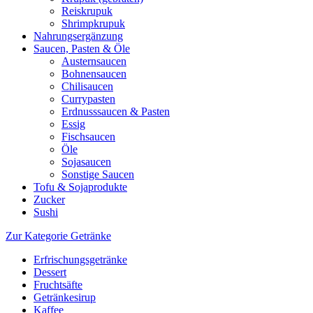
Reiskrupuk
Shrimpkrupuk
Nahrungsergänzung
Saucen, Pasten & Öle
Austernsaucen
Bohnensaucen
Chilisaucen
Currypasten
Erdnusssaucen & Pasten
Essig
Fischsaucen
Öle
Sojasaucen
Sonstige Saucen
Tofu & Sojaprodukte
Zucker
Sushi
Zur Kategorie Getränke
Erfrischungsgetränke
Dessert
Fruchtsäfte
Getränkesirup
Kaffee