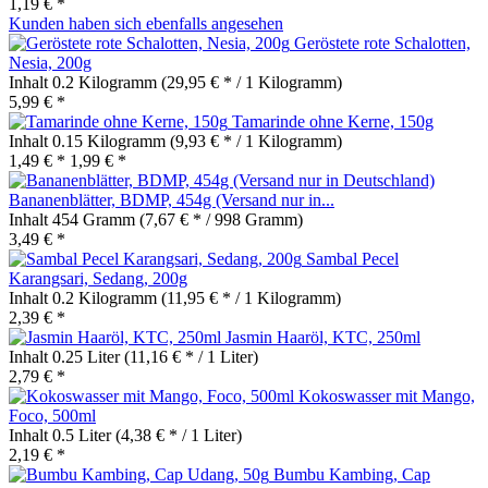
1,19 € *
Kunden haben sich ebenfalls angesehen
Geröstete rote Schalotten,
Nesia, 200g
Inhalt
0.2 Kilogramm
(29,95 € * / 1 Kilogramm)
5,99 € *
Tamarinde ohne Kerne, 150g
Inhalt
0.15 Kilogramm
(9,93 € * / 1 Kilogramm)
1,49 € *
1,99 € *
Bananenblätter, BDMP, 454g (Versand nur in...
Inhalt
454 Gramm
(7,67 € * / 998 Gramm)
3,49 € *
Sambal Pecel
Karangsari, Sedang, 200g
Inhalt
0.2 Kilogramm
(11,95 € * / 1 Kilogramm)
2,39 € *
Jasmin Haaröl, KTC, 250ml
Inhalt
0.25 Liter
(11,16 € * / 1 Liter)
2,79 € *
Kokoswasser mit Mango,
Foco, 500ml
Inhalt
0.5 Liter
(4,38 € * / 1 Liter)
2,19 € *
Bumbu Kambing, Cap