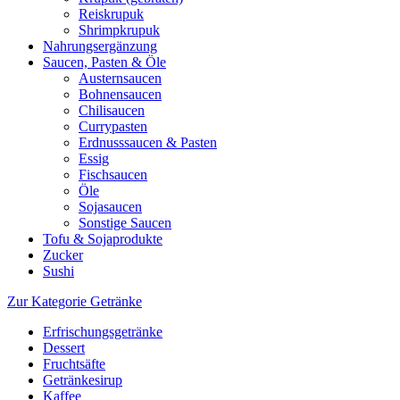
Reiskrupuk
Shrimpkrupuk
Nahrungsergänzung
Saucen, Pasten & Öle
Austernsaucen
Bohnensaucen
Chilisaucen
Currypasten
Erdnusssaucen & Pasten
Essig
Fischsaucen
Öle
Sojasaucen
Sonstige Saucen
Tofu & Sojaprodukte
Zucker
Sushi
Zur Kategorie Getränke
Erfrischungsgetränke
Dessert
Fruchtsäfte
Getränkesirup
Kaffee