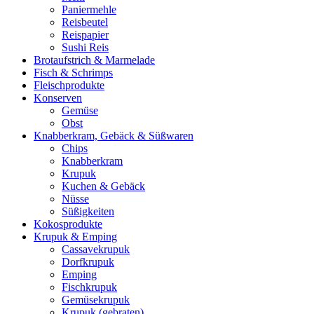
Paniermehle
Reisbeutel
Reispapier
Sushi Reis
Brotaufstrich & Marmelade
Fisch & Schrimps
Fleischprodukte
Konserven
Gemüse
Obst
Knabberkram, Gebäck & Süßwaren
Chips
Knabberkram
Krupuk
Kuchen & Gebäck
Nüsse
Süßigkeiten
Kokosprodukte
Krupuk & Emping
Cassavekrupuk
Dorfkrupuk
Emping
Fischkrupuk
Gemüsekrupuk
Krupuk (gebraten)