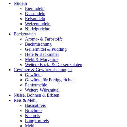
Nudeln
Eiernudeln
Glasnudeln
Reisnudeln
Weizennudeln
Nudelgerichte
Backzutaten
Aroma- & Farbstoffe
Backmischung
Geliermittel & Pudding
Hefe & Backmittel
Mehl & Margarine
Weitere Back- & Dessertzutaten
Gewürze & Gewürzmischungen
Gewürze
Gewürze für Fertiggerichte
Paniermehle
Weitere Würzmittel
Nüsse, Bohnen & Erbsen
Reis & Mehl
Basmatireis
Bruchreis
Klebreis
Langkornreis
Mehl