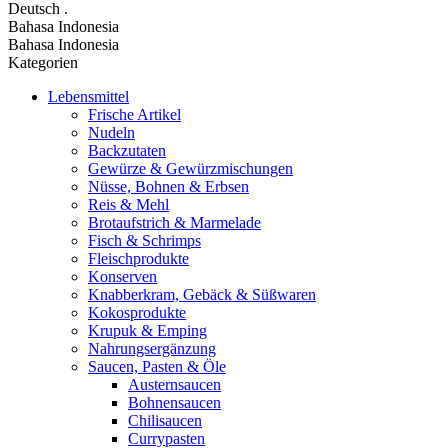
Deutsch
.
Bahasa Indonesia
Bahasa Indonesia
Kategorien
Lebensmittel
Frische Artikel
Nudeln
Backzutaten
Gewürze & Gewürzmischungen
Nüsse, Bohnen & Erbsen
Reis & Mehl
Brotaufstrich & Marmelade
Fisch & Schrimps
Fleischprodukte
Konserven
Knabberkram, Gebäck & Süßwaren
Kokosprodukte
Krupuk & Emping
Nahrungsergänzung
Saucen, Pasten & Öle
Austernsaucen
Bohnensaucen
Chilisaucen
Currypasten