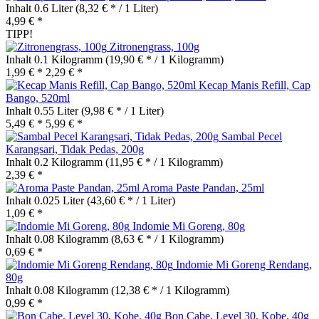
Inhalt
0.6 Liter
(8,32 € * / 1 Liter)
4,99 € *
TIPP!
Zitronengrass, 100g
Inhalt
0.1 Kilogramm
(19,90 € * / 1 Kilogramm)
1,99 € *
2,29 € *
Kecap Manis Refill, Cap
Bango, 520ml
Inhalt
0.55 Liter
(9,98 € * / 1 Liter)
5,49 € *
5,99 € *
Sambal Pecel
Karangsari, Tidak Pedas, 200g
Inhalt
0.2 Kilogramm
(11,95 € * / 1 Kilogramm)
2,39 € *
Aroma Paste Pandan, 25ml
Inhalt
0.025 Liter
(43,60 € * / 1 Liter)
1,09 € *
Indomie Mi Goreng, 80g
Inhalt
0.08 Kilogramm
(8,63 € * / 1 Kilogramm)
0,69 € *
Indomie Mi Goreng Rendang,
80g
Inhalt
0.08 Kilogramm
(12,38 € * / 1 Kilogramm)
0,99 € *
Bon Cabe, Level 30, Kobe, 40g