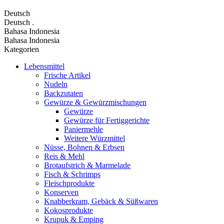
Deutsch
Deutsch
.
Bahasa Indonesia
Bahasa Indonesia
Kategorien
Lebensmittel
Frische Artikel
Nudeln
Backzutaten
Gewürze & Gewürzmischungen
Gewürze
Gewürze für Fertiggerichte
Paniermehle
Weitere Würzmittel
Nüsse, Bohnen & Erbsen
Reis & Mehl
Brotaufstrich & Marmelade
Fisch & Schrimps
Fleischprodukte
Konserven
Knabberkram, Gebäck & Süßwaren
Kokosprodukte
Krupuk & Emping