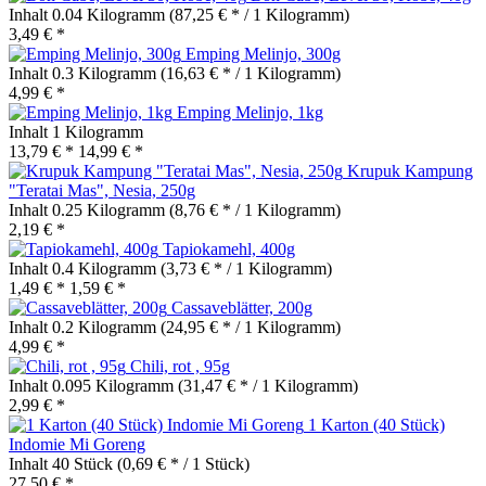
Inhalt
0.04 Kilogramm
(87,25 € * / 1 Kilogramm)
3,49 € *
Emping Melinjo, 300g
Inhalt
0.3 Kilogramm
(16,63 € * / 1 Kilogramm)
4,99 € *
Emping Melinjo, 1kg
Inhalt
1 Kilogramm
13,79 € *
14,99 € *
Krupuk Kampung
"Teratai Mas", Nesia, 250g
Inhalt
0.25 Kilogramm
(8,76 € * / 1 Kilogramm)
2,19 € *
Tapiokamehl, 400g
Inhalt
0.4 Kilogramm
(3,73 € * / 1 Kilogramm)
1,49 € *
1,59 € *
Cassaveblätter, 200g
Inhalt
0.2 Kilogramm
(24,95 € * / 1 Kilogramm)
4,99 € *
Chili, rot , 95g
Inhalt
0.095 Kilogramm
(31,47 € * / 1 Kilogramm)
2,99 € *
1 Karton (40 Stück)
Indomie Mi Goreng
Inhalt
40 Stück
(0,69 € * / 1 Stück)
27,50 € *