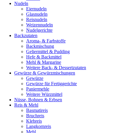
Nudeln
Eiernudeln
Glasnudeln
Reisnudeln
Weizennudeln
Nudelgerichte
Backzutaten
Aroma- & Farbstoffe
Backmischung
Geliermittel & Pudding
Hefe & Backmittel
Mehl & Margarine
Weitere Back- & Dessertzutaten
Gewürze & Gewürzmischungen
Gewürze
Gewürze für Fertiggerichte
Paniermehle
Weitere Würzmittel
Nüsse, Bohnen & Erbsen
Reis & Mehl
Basmatireis
Bruchreis
Klebreis
Langkornreis
Mehl