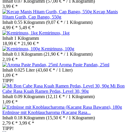
Inhalt
0.07 Kilogramm
(57,00 € * / 1 Kilogramm)
3,99 € *
Kecap Manis
Hitam Gurih, Cap Bango, 550g
Inhalt
0.55 Kilogramm
(9,07 € * / 1 Kilogramm)
4,99 € *
5,49 € *
Kemirinuss, 1kg
Inhalt
1 Kilogramm
18,99 € *
21,90 € *
Kemirinuss, 100g
Inhalt
0.1 Kilogramm
(21,90 € * / 1 Kilogramm)
2,19 € *
Aroma Paste Pandan, 25ml
Inhalt
0.025 Liter
(43,60 € * / 1 Liter)
1,09 € *
TIPP!
Mi Bon
Cabe Rasa Kuah Ramen Pedas, Level 30, 90g
Inhalt
0.09 Kilogramm
(12,11 € * / 1 Kilogramm)
1,09 € *
Erdnüsse mit Knoblaucharoma (Kacang Rasa...
Inhalt
0.18 Kilogramm
(15,50 € * / 1 Kilogramm)
2,79 € *
3,99 € *
TIPP!