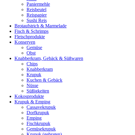
Paniermehle
Reisbeutel
Reispapier
Sushi Reis
Brotaufstrich & Marmelade
Fisch & Schrimps
Fleischprodukte
Konserven
Gemüse
Obst
Knabberkram, Gebäck & Süßwaren
Chips
Knabberkram
Krupuk
Kuchen & Gebäck
Nüsse
Süßigkeiten
Kokosprodukte
Krupuk & Emping
Cassavekrupuk
Dorfkrupuk
Emping
Fischkrupuk
Gemüsekrupuk
Krupuk (gebraten)