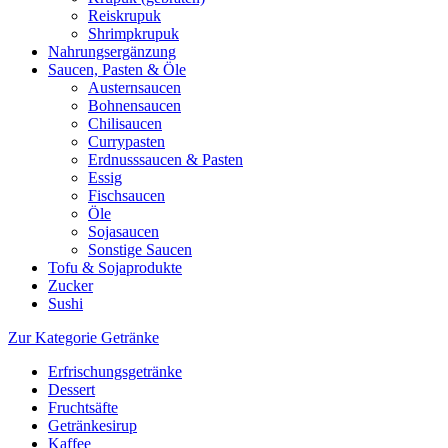
Reiskrupuk
Shrimpkrupuk
Nahrungsergänzung
Saucen, Pasten & Öle
Austernsaucen
Bohnensaucen
Chilisaucen
Currypasten
Erdnusssaucen & Pasten
Essig
Fischsaucen
Öle
Sojasaucen
Sonstige Saucen
Tofu & Sojaprodukte
Zucker
Sushi
Zur Kategorie Getränke
Erfrischungsgetränke
Dessert
Fruchtsäfte
Getränkesirup
Kaffee