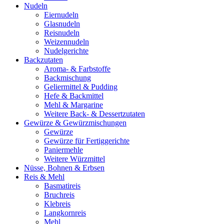
Nudeln
Eiernudeln
Glasnudeln
Reisnudeln
Weizennudeln
Nudelgerichte
Backzutaten
Aroma- & Farbstoffe
Backmischung
Geliermittel & Pudding
Hefe & Backmittel
Mehl & Margarine
Weitere Back- & Dessertzutaten
Gewürze & Gewürzmischungen
Gewürze
Gewürze für Fertiggerichte
Paniermehle
Weitere Würzmittel
Nüsse, Bohnen & Erbsen
Reis & Mehl
Basmatireis
Bruchreis
Klebreis
Langkornreis
Mehl