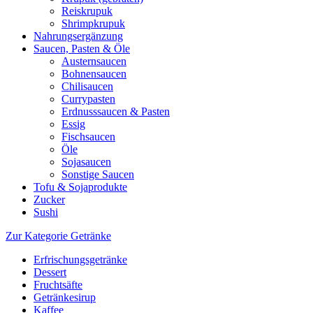
Reiskrupuk
Shrimpkrupuk
Nahrungsergänzung
Saucen, Pasten & Öle
Austernsaucen
Bohnensaucen
Chilisaucen
Currypasten
Erdnusssaucen & Pasten
Essig
Fischsaucen
Öle
Sojasaucen
Sonstige Saucen
Tofu & Sojaprodukte
Zucker
Sushi
Zur Kategorie Getränke
Erfrischungsgetränke
Dessert
Fruchtsäfte
Getränkesirup
Kaffee