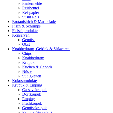
Paniermehle
Reisbeutel
Reispapier
Sushi Reis
Brotaufstrich & Marmelade
Fisch & Schrimps
Fleischprodukte
Konserven
Gemüse
Obst
Knabberkram, Gebäck & Süßwaren
Chips
Knabberkram
Krupuk
Kuchen & Gebäck
Nüsse
Süßigkeiten
Kokosprodukte
Krupuk & Emping
Cassavekrupuk
Dorfkrupuk
Emping
Fischkrupuk
Gemüsekrupuk
Krupuk (gebraten)