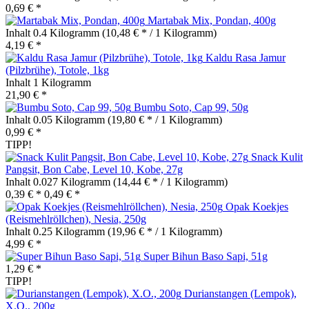
0,69 € *
Martabak Mix, Pondan, 400g
Inhalt
0.4 Kilogramm
(10,48 € * / 1 Kilogramm)
4,19 € *
Kaldu Rasa Jamur
(Pilzbrühe), Totole, 1kg
Inhalt
1 Kilogramm
21,90 € *
Bumbu Soto, Cap 99, 50g
Inhalt
0.05 Kilogramm
(19,80 € * / 1 Kilogramm)
0,99 € *
TIPP!
Snack Kulit
Pangsit, Bon Cabe, Level 10, Kobe, 27g
Inhalt
0.027 Kilogramm
(14,44 € * / 1 Kilogramm)
0,39 € *
0,49 € *
Opak Koekjes
(Reismehlröllchen), Nesia, 250g
Inhalt
0.25 Kilogramm
(19,96 € * / 1 Kilogramm)
4,99 € *
Super Bihun Baso Sapi, 51g
1,29 € *
TIPP!
Durianstangen (Lempok),
X.O., 200g