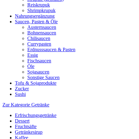
Reiskrupuk
Shrimpkrupuk
Nahrungsergänzung
Saucen, Pasten & Öle
Austernsaucen
Bohnensaucen
Chilisaucen
Currypasten
Erdnusssaucen & Pasten
Essig
Fischsaucen
Öle
Sojasaucen
Sonstige Saucen
Tofu & Sojaprodukte
Zucker
Sushi
Zur Kategorie Getränke
Erfrischungsgetränke
Dessert
Fruchtsäfte
Getränkesirup
Kaffee