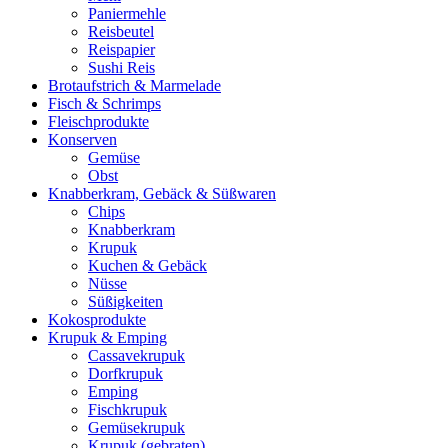
Paniermehle
Reisbeutel
Reispapier
Sushi Reis
Brotaufstrich & Marmelade
Fisch & Schrimps
Fleischprodukte
Konserven
Gemüse
Obst
Knabberkram, Gebäck & Süßwaren
Chips
Knabberkram
Krupuk
Kuchen & Gebäck
Nüsse
Süßigkeiten
Kokosprodukte
Krupuk & Emping
Cassavekrupuk
Dorfkrupuk
Emping
Fischkrupuk
Gemüsekrupuk
Krupuk (gebraten)