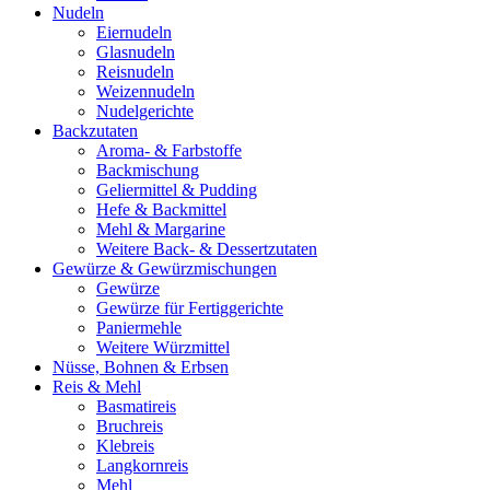
Nudeln
Eiernudeln
Glasnudeln
Reisnudeln
Weizennudeln
Nudelgerichte
Backzutaten
Aroma- & Farbstoffe
Backmischung
Geliermittel & Pudding
Hefe & Backmittel
Mehl & Margarine
Weitere Back- & Dessertzutaten
Gewürze & Gewürzmischungen
Gewürze
Gewürze für Fertiggerichte
Paniermehle
Weitere Würzmittel
Nüsse, Bohnen & Erbsen
Reis & Mehl
Basmatireis
Bruchreis
Klebreis
Langkornreis
Mehl