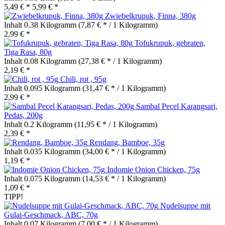
5,49 € *
5,99 € *
Zwiebelkrupuk, Finna, 380g
Inhalt
0.38 Kilogramm
(7,87 € * / 1 Kilogramm)
2,99 € *
Tofukrupuk, gebraten,
Tiga Rasa, 80g
Inhalt
0.08 Kilogramm
(27,38 € * / 1 Kilogramm)
2,19 € *
Chili, rot , 95g
Inhalt
0.095 Kilogramm
(31,47 € * / 1 Kilogramm)
2,99 € *
Sambal Pecel Karangsari,
Pedas, 200g
Inhalt
0.2 Kilogramm
(11,95 € * / 1 Kilogramm)
2,39 € *
Rendang, Bamboe, 35g
Inhalt
0.035 Kilogramm
(34,00 € * / 1 Kilogramm)
1,19 € *
Indomie Onion Chicken, 75g
Inhalt
0.075 Kilogramm
(14,53 € * / 1 Kilogramm)
1,09 € *
TIPP!
Nudelsuppe mit
Gulai-Geschmack, ABC, 70g
Inhalt
0.07 Kilogramm
(7,00 € * / 1 Kilogramm)