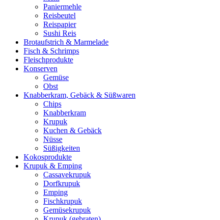
Paniermehle
Reisbeutel
Reispapier
Sushi Reis
Brotaufstrich & Marmelade
Fisch & Schrimps
Fleischprodukte
Konserven
Gemüse
Obst
Knabberkram, Gebäck & Süßwaren
Chips
Knabberkram
Krupuk
Kuchen & Gebäck
Nüsse
Süßigkeiten
Kokosprodukte
Krupuk & Emping
Cassavekrupuk
Dorfkrupuk
Emping
Fischkrupuk
Gemüsekrupuk
Krupuk (gebraten)