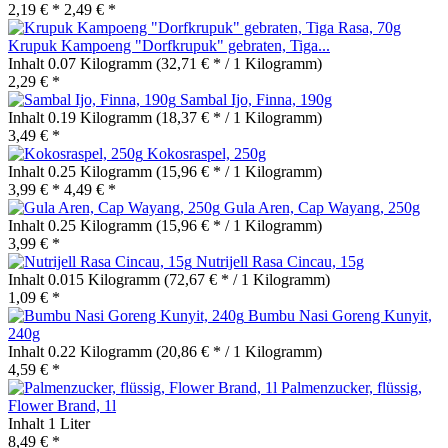
2,19 € *
2,49 € *
Krupuk Kampoeng "Dorfkrupuk" gebraten, Tiga...
Inhalt
0.07 Kilogramm
(32,71 € * / 1 Kilogramm)
2,29 € *
Sambal Ijo, Finna, 190g
Inhalt
0.19 Kilogramm
(18,37 € * / 1 Kilogramm)
3,49 € *
Kokosraspel, 250g
Inhalt
0.25 Kilogramm
(15,96 € * / 1 Kilogramm)
3,99 € *
4,49 € *
Gula Aren, Cap Wayang, 250g
Inhalt
0.25 Kilogramm
(15,96 € * / 1 Kilogramm)
3,99 € *
Nutrijell Rasa Cincau, 15g
Inhalt
0.015 Kilogramm
(72,67 € * / 1 Kilogramm)
1,09 € *
Bumbu Nasi Goreng Kunyit,
240g
Inhalt
0.22 Kilogramm
(20,86 € * / 1 Kilogramm)
4,59 € *
Palmenzucker, flüssig,
Flower Brand, 1l
Inhalt
1 Liter
8,49 € *