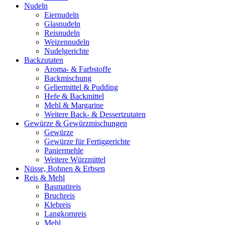
Nudeln
Eiernudeln
Glasnudeln
Reisnudeln
Weizennudeln
Nudelgerichte
Backzutaten
Aroma- & Farbstoffe
Backmischung
Geliermittel & Pudding
Hefe & Backmittel
Mehl & Margarine
Weitere Back- & Dessertzutaten
Gewürze & Gewürzmischungen
Gewürze
Gewürze für Fertiggerichte
Paniermehle
Weitere Würzmittel
Nüsse, Bohnen & Erbsen
Reis & Mehl
Basmatireis
Bruchreis
Klebreis
Langkornreis
Mehl