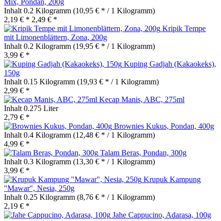
Mix, Pondan, 200g
Inhalt
0.2 Kilogramm
(10,95 € * / 1 Kilogramm)
2,19 € *
2,49 € *
Kripik Tempe
mit Limonenblättern, Zona, 200g
Inhalt
0.2 Kilogramm
(19,95 € * / 1 Kilogramm)
3,99 € *
Kuping Gadjah (Kakaokeks),
150g
Inhalt
0.15 Kilogramm
(19,93 € * / 1 Kilogramm)
2,99 € *
Kecap Manis, ABC, 275ml
Inhalt
0.275 Liter
2,79 € *
Brownies Kukus, Pondan, 400g
Inhalt
0.4 Kilogramm
(12,48 € * / 1 Kilogramm)
4,99 € *
Talam Beras, Pondan, 300g
Inhalt
0.3 Kilogramm
(13,30 € * / 1 Kilogramm)
3,99 € *
Krupuk Kampung
"Mawar", Nesia, 250g
Inhalt
0.25 Kilogramm
(8,76 € * / 1 Kilogramm)
2,19 € *
Jahe Cappucino, Adarasa, 100g