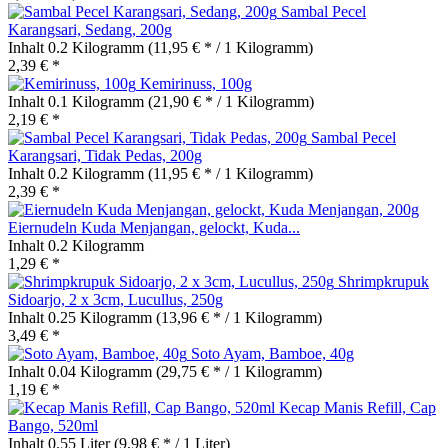
Sambal Pecel
Karangsari, Sedang, 200g
Inhalt
0.2 Kilogramm
(11,95 € * / 1 Kilogramm)
2,39 € *
Kemirinuss, 100g
Inhalt
0.1 Kilogramm
(21,90 € * / 1 Kilogramm)
2,19 € *
Sambal Pecel
Karangsari, Tidak Pedas, 200g
Inhalt
0.2 Kilogramm
(11,95 € * / 1 Kilogramm)
2,39 € *
Eiernudeln Kuda Menjangan, gelockt, Kuda...
Inhalt
0.2 Kilogramm
1,29 € *
Shrimpkrupuk
Sidoarjo, 2 x 3cm, Lucullus, 250g
Inhalt
0.25 Kilogramm
(13,96 € * / 1 Kilogramm)
3,49 € *
Soto Ayam, Bamboe, 40g
Inhalt
0.04 Kilogramm
(29,75 € * / 1 Kilogramm)
1,19 € *
Kecap Manis Refill, Cap
Bango, 520ml
Inhalt
0.55 Liter
(9,98 € * / 1 Liter)