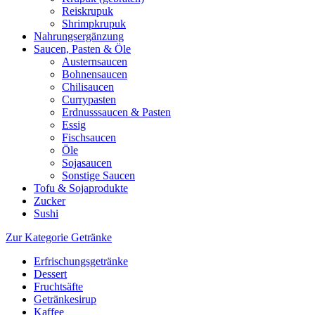
Reiskrupuk
Shrimpkrupuk
Nahrungsergänzung
Saucen, Pasten & Öle
Austernsaucen
Bohnensaucen
Chilisaucen
Currypasten
Erdnusssaucen & Pasten
Essig
Fischsaucen
Öle
Sojasaucen
Sonstige Saucen
Tofu & Sojaprodukte
Zucker
Sushi
Zur Kategorie Getränke
Erfrischungsgetränke
Dessert
Fruchtsäfte
Getränkesirup
Kaffee