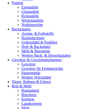
Nudeln
Eiernudeln
Glasnudeln
Reisnudeln
Weizennudeln
Nudelgerichte
Backzutaten
Aroma- & Farbstoffe
Backmischung
Geliermittel & Pudding
Hefe & Backmittel
Mehl & Margarine
Weitere Back- & Dessertzutaten
Gewürze & Gewürzmischungen
Gewürze
Gewürze für Fertiggerichte
Paniermehle
Weitere Würzmittel
Nüsse, Bohnen & Erbsen
Reis & Mehl
Basmatireis
Bruchreis
Klebreis
Langkornreis
Mehl