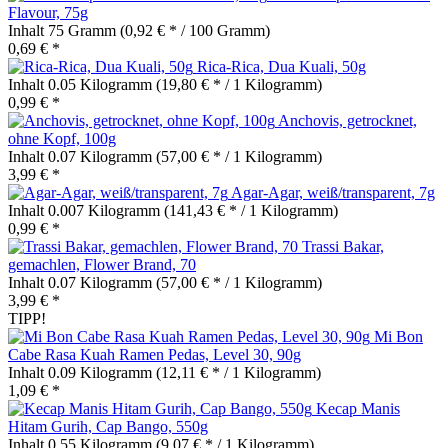
Flavour, 75g
Inhalt
75 Gramm
(0,92 € * / 100 Gramm)
0,69 € *
Rica-Rica, Dua Kuali, 50g
Inhalt
0.05 Kilogramm
(19,80 € * / 1 Kilogramm)
0,99 € *
Anchovis, getrocknet,
ohne Kopf, 100g
Inhalt
0.07 Kilogramm
(57,00 € * / 1 Kilogramm)
3,99 € *
Agar-Agar, weiß/transparent, 7g
Inhalt
0.007 Kilogramm
(141,43 € * / 1 Kilogramm)
0,99 € *
Trassi Bakar,
gemachlen, Flower Brand, 70
Inhalt
0.07 Kilogramm
(57,00 € * / 1 Kilogramm)
3,99 € *
TIPP!
Mi Bon
Cabe Rasa Kuah Ramen Pedas, Level 30, 90g
Inhalt
0.09 Kilogramm
(12,11 € * / 1 Kilogramm)
1,09 € *
Kecap Manis
Hitam Gurih, Cap Bango, 550g
Inhalt
0.55 Kilogramm
(9,07 € * / 1 Kilogramm)