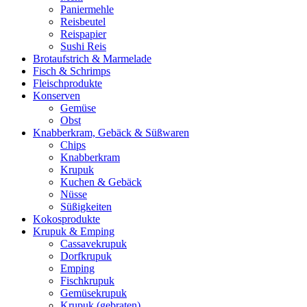
Paniermehle
Reisbeutel
Reispapier
Sushi Reis
Brotaufstrich & Marmelade
Fisch & Schrimps
Fleischprodukte
Konserven
Gemüse
Obst
Knabberkram, Gebäck & Süßwaren
Chips
Knabberkram
Krupuk
Kuchen & Gebäck
Nüsse
Süßigkeiten
Kokosprodukte
Krupuk & Emping
Cassavekrupuk
Dorfkrupuk
Emping
Fischkrupuk
Gemüsekrupuk
Krupuk (gebraten)