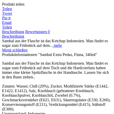
Produkt teilen
Teilen
Tweet
Pin it
Email
Teilen
Beschreibung
Bewertungen
0
Beschreibung
Sambal aus der Flasche ist das Ketchup Indonesien. Man findet es
sogar zum Frühstück auf dem...
mehr
Menü schließen
Produktinformationen "Sambal Extra Pedas, Finna, 340ml"
Sambal aus der Flasche ist das Ketchup Indonesien. Man findet es
sogar zum Frühstück auf dem Tisch und die Hardcorefans haben
immer eine kleine Spritzflasche in der Handtasche. Lassen Sie sich
in den Bann ziehen..
Zutaten: Wasser, Chill (20%), Zucker, Modifizierte Stärke (E1442,
E1422, E1412), Salz, Knoblauch (gebratener Knoblauch,
Knoblauchpulver, Knoblauchöl, Zwiebel (0.7%),
Geschmacksverstärker (E621, E631), Säureregulator (E330, E260),
Konservierungsstoff (E211), Verdickungsmittel (E415), Süßstoff
(E300).
Ursprungsland: Indonesien