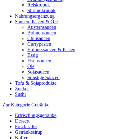
Reiskrupuk
Shrimpkrupuk
Nahrungsergänzung
Saucen, Pasten & Öle
Austernsaucen
Bohnensaucen
Chilisaucen
Currypasten
Erdnusssaucen & Pasten
Essig
Fischsaucen
Öle
Sojasaucen
Sonstige Saucen
Tofu & Sojaprodukte
Zucker
Sushi
Zur Kategorie Getränke
Erfrischungsgetränke
Dessert
Fruchtsäfte
Getränkesirup
Kaffee