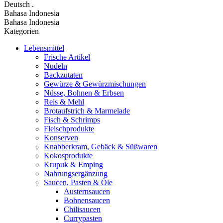
Deutsch
.
Bahasa Indonesia
Bahasa Indonesia
Kategorien
Lebensmittel
Frische Artikel
Nudeln
Backzutaten
Gewürze & Gewürzmischungen
Nüsse, Bohnen & Erbsen
Reis & Mehl
Brotaufstrich & Marmelade
Fisch & Schrimps
Fleischprodukte
Konserven
Knabberkram, Gebäck & Süßwaren
Kokosprodukte
Krupuk & Emping
Nahrungsergänzung
Saucen, Pasten & Öle
Austernsaucen
Bohnensaucen
Chilisaucen
Currypasten