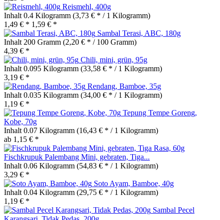
Reismehl, 400g
Inhalt
0.4 Kilogramm
(3,73 € * / 1 Kilogramm)
1,49 € *
1,59 € *
Sambal Terasi, ABC, 180g
Inhalt
200 Gramm
(2,20 € * / 100 Gramm)
4,39 € *
Chili, mini, grün, 95g
Inhalt
0.095 Kilogramm
(33,58 € * / 1 Kilogramm)
3,19 € *
Rendang, Bamboe, 35g
Inhalt
0.035 Kilogramm
(34,00 € * / 1 Kilogramm)
1,19 € *
Tepung Tempe Goreng,
Kobe, 70g
Inhalt
0.07 Kilogramm
(16,43 € * / 1 Kilogramm)
ab 1,15 € *
Fischkrupuk Palembang Mini, gebraten, Tiga...
Inhalt
0.06 Kilogramm
(54,83 € * / 1 Kilogramm)
3,29 € *
Soto Ayam, Bamboe, 40g
Inhalt
0.04 Kilogramm
(29,75 € * / 1 Kilogramm)
1,19 € *
Sambal Pecel
Karangsari, Tidak Pedas, 200g