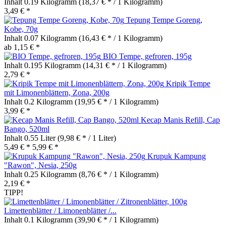
Inhalt
0.19 Kilogramm
(18,37 € * / 1 Kilogramm)
3,49 € *
Tepung Tempe Goreng,
Kobe, 70g
Inhalt
0.07 Kilogramm
(16,43 € * / 1 Kilogramm)
ab 1,15 € *
BIO Tempe, gefroren, 195g
Inhalt
0.195 Kilogramm
(14,31 € * / 1 Kilogramm)
2,79 € *
Kripik Tempe
mit Limonenblättern, Zona, 200g
Inhalt
0.2 Kilogramm
(19,95 € * / 1 Kilogramm)
3,99 € *
Kecap Manis Refill, Cap
Bango, 520ml
Inhalt
0.55 Liter
(9,98 € * / 1 Liter)
5,49 € *
5,99 € *
Krupuk Kampung
"Rawon", Nesia, 250g
Inhalt
0.25 Kilogramm
(8,76 € * / 1 Kilogramm)
2,19 € *
TIPP!
Limettenblätter / Limonenblätter /...
Inhalt
0.1 Kilogramm
(39,90 € * / 1 Kilogramm)