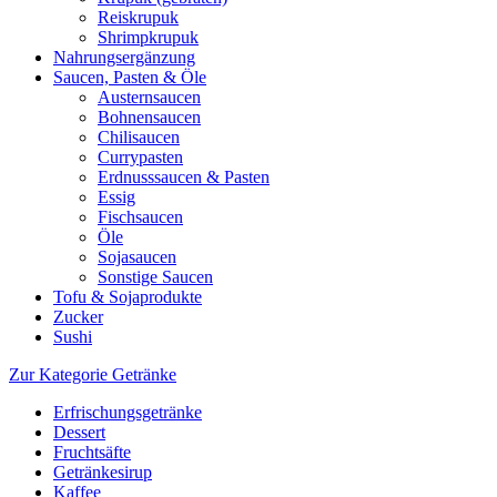
Reiskrupuk
Shrimpkrupuk
Nahrungsergänzung
Saucen, Pasten & Öle
Austernsaucen
Bohnensaucen
Chilisaucen
Currypasten
Erdnusssaucen & Pasten
Essig
Fischsaucen
Öle
Sojasaucen
Sonstige Saucen
Tofu & Sojaprodukte
Zucker
Sushi
Zur Kategorie Getränke
Erfrischungsgetränke
Dessert
Fruchtsäfte
Getränkesirup
Kaffee