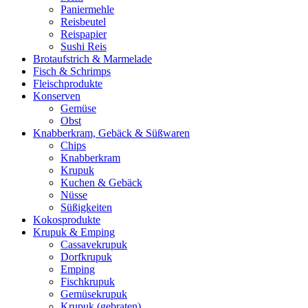
Paniermehle
Reisbeutel
Reispapier
Sushi Reis
Brotaufstrich & Marmelade
Fisch & Schrimps
Fleischprodukte
Konserven
Gemüse
Obst
Knabberkram, Gebäck & Süßwaren
Chips
Knabberkram
Krupuk
Kuchen & Gebäck
Nüsse
Süßigkeiten
Kokosprodukte
Krupuk & Emping
Cassavekrupuk
Dorfkrupuk
Emping
Fischkrupuk
Gemüsekrupuk
Krupuk (gebraten)