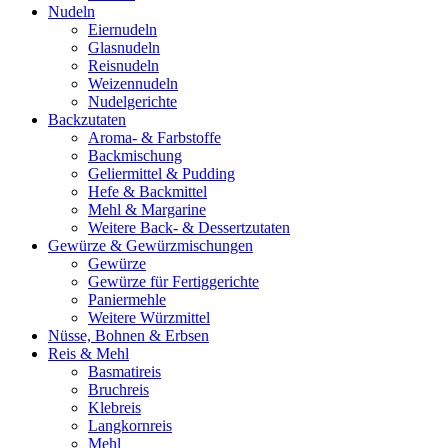
Nudeln
Eiernudeln
Glasnudeln
Reisnudeln
Weizennudeln
Nudelgerichte
Backzutaten
Aroma- & Farbstoffe
Backmischung
Geliermittel & Pudding
Hefe & Backmittel
Mehl & Margarine
Weitere Back- & Dessertzutaten
Gewürze & Gewürzmischungen
Gewürze
Gewürze für Fertiggerichte
Paniermehle
Weitere Würzmittel
Nüsse, Bohnen & Erbsen
Reis & Mehl
Basmatireis
Bruchreis
Klebreis
Langkornreis
Mehl