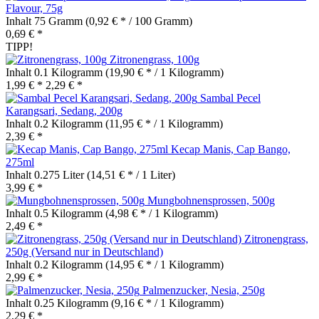
Flavour, 75g
Inhalt
75 Gramm
(0,92 € * / 100 Gramm)
0,69 € *
TIPP!
Zitronengrass, 100g
Inhalt
0.1 Kilogramm
(19,90 € * / 1 Kilogramm)
1,99 € *
2,29 € *
Sambal Pecel
Karangsari, Sedang, 200g
Inhalt
0.2 Kilogramm
(11,95 € * / 1 Kilogramm)
2,39 € *
Kecap Manis, Cap Bango,
275ml
Inhalt
0.275 Liter
(14,51 € * / 1 Liter)
3,99 € *
Mungbohnensprossen, 500g
Inhalt
0.5 Kilogramm
(4,98 € * / 1 Kilogramm)
2,49 € *
Zitronengrass,
250g (Versand nur in Deutschland)
Inhalt
0.2 Kilogramm
(14,95 € * / 1 Kilogramm)
2,99 € *
Palmenzucker, Nesia, 250g
Inhalt
0.25 Kilogramm
(9,16 € * / 1 Kilogramm)
2,29 € *