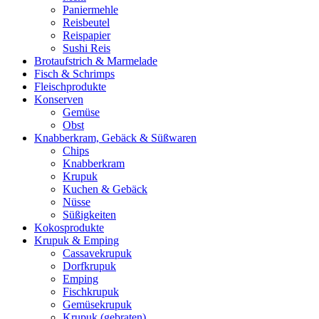
Paniermehle
Reisbeutel
Reispapier
Sushi Reis
Brotaufstrich & Marmelade
Fisch & Schrimps
Fleischprodukte
Konserven
Gemüse
Obst
Knabberkram, Gebäck & Süßwaren
Chips
Knabberkram
Krupuk
Kuchen & Gebäck
Nüsse
Süßigkeiten
Kokosprodukte
Krupuk & Emping
Cassavekrupuk
Dorfkrupuk
Emping
Fischkrupuk
Gemüsekrupuk
Krupuk (gebraten)