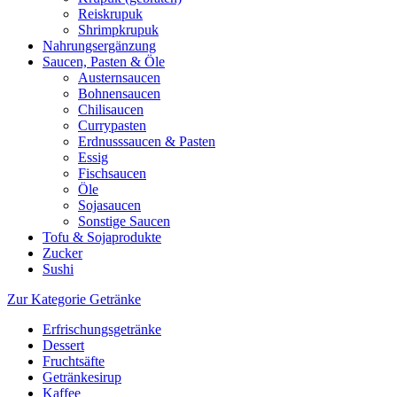
Reiskrupuk
Shrimpkrupuk
Nahrungsergänzung
Saucen, Pasten & Öle
Austernsaucen
Bohnensaucen
Chilisaucen
Currypasten
Erdnusssaucen & Pasten
Essig
Fischsaucen
Öle
Sojasaucen
Sonstige Saucen
Tofu & Sojaprodukte
Zucker
Sushi
Zur Kategorie Getränke
Erfrischungsgetränke
Dessert
Fruchtsäfte
Getränkesirup
Kaffee