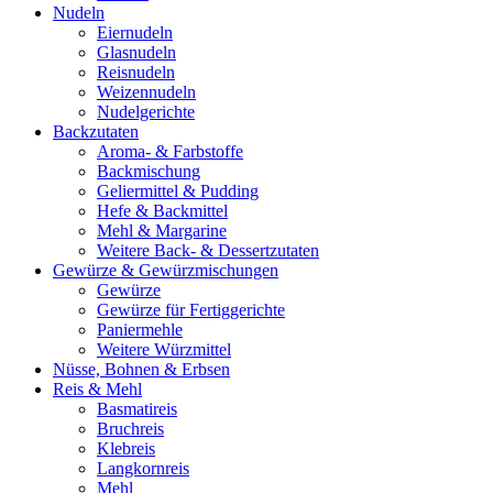
Nudeln
Eiernudeln
Glasnudeln
Reisnudeln
Weizennudeln
Nudelgerichte
Backzutaten
Aroma- & Farbstoffe
Backmischung
Geliermittel & Pudding
Hefe & Backmittel
Mehl & Margarine
Weitere Back- & Dessertzutaten
Gewürze & Gewürzmischungen
Gewürze
Gewürze für Fertiggerichte
Paniermehle
Weitere Würzmittel
Nüsse, Bohnen & Erbsen
Reis & Mehl
Basmatireis
Bruchreis
Klebreis
Langkornreis
Mehl