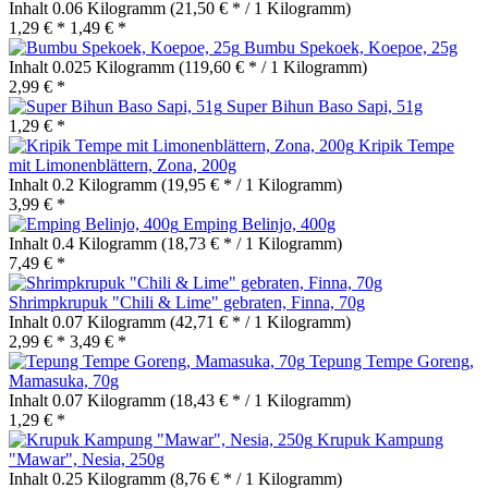
Inhalt
0.06 Kilogramm
(21,50 € * / 1 Kilogramm)
1,29 € *
1,49 € *
Bumbu Spekoek, Koepoe, 25g
Inhalt
0.025 Kilogramm
(119,60 € * / 1 Kilogramm)
2,99 € *
Super Bihun Baso Sapi, 51g
1,29 € *
Kripik Tempe
mit Limonenblättern, Zona, 200g
Inhalt
0.2 Kilogramm
(19,95 € * / 1 Kilogramm)
3,99 € *
Emping Belinjo, 400g
Inhalt
0.4 Kilogramm
(18,73 € * / 1 Kilogramm)
7,49 € *
Shrimpkrupuk "Chili & Lime" gebraten, Finna, 70g
Inhalt
0.07 Kilogramm
(42,71 € * / 1 Kilogramm)
2,99 € *
3,49 € *
Tepung Tempe Goreng,
Mamasuka, 70g
Inhalt
0.07 Kilogramm
(18,43 € * / 1 Kilogramm)
1,29 € *
Krupuk Kampung
"Mawar", Nesia, 250g
Inhalt
0.25 Kilogramm
(8,76 € * / 1 Kilogramm)