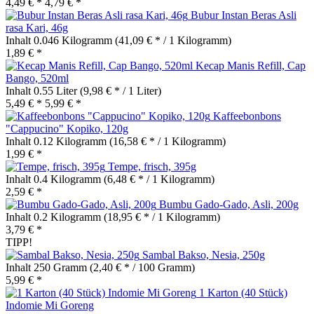
4,49 € *
4,79 € *
Bubur Instan Beras Asli
rasa Kari, 46g
Inhalt
0.046 Kilogramm
(41,09 € * / 1 Kilogramm)
1,89 € *
Kecap Manis Refill, Cap
Bango, 520ml
Inhalt
0.55 Liter
(9,98 € * / 1 Liter)
5,49 € *
5,99 € *
Kaffeebonbons
"Cappucino" Kopiko, 120g
Inhalt
0.12 Kilogramm
(16,58 € * / 1 Kilogramm)
1,99 € *
Tempe, frisch, 395g
Inhalt
0.4 Kilogramm
(6,48 € * / 1 Kilogramm)
2,59 € *
Bumbu Gado-Gado, Asli, 200g
Inhalt
0.2 Kilogramm
(18,95 € * / 1 Kilogramm)
3,79 € *
TIPP!
Sambal Bakso, Nesia, 250g
Inhalt
250 Gramm
(2,40 € * / 100 Gramm)
5,99 € *
1 Karton (40 Stück)
Indomie Mi Goreng