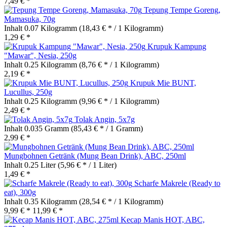
7,49 € *
Tepung Tempe Goreng,
Mamasuka, 70g
Inhalt
0.07 Kilogramm
(18,43 € * / 1 Kilogramm)
1,29 € *
Krupuk Kampung
"Mawar", Nesia, 250g
Inhalt
0.25 Kilogramm
(8,76 € * / 1 Kilogramm)
2,19 € *
Krupuk Mie BUNT,
Lucullus, 250g
Inhalt
0.25 Kilogramm
(9,96 € * / 1 Kilogramm)
2,49 € *
Tolak Angin, 5x7g
Inhalt
0.035 Gramm
(85,43 € * / 1 Gramm)
2,99 € *
Mungbohnen Getränk (Mung Bean Drink), ABC, 250ml
Inhalt
0.25 Liter
(5,96 € * / 1 Liter)
1,49 € *
Scharfe Makrele (Ready to
eat), 300g
Inhalt
0.35 Kilogramm
(28,54 € * / 1 Kilogramm)
9,99 € *
11,99 € *
Kecap Manis HOT, ABC,