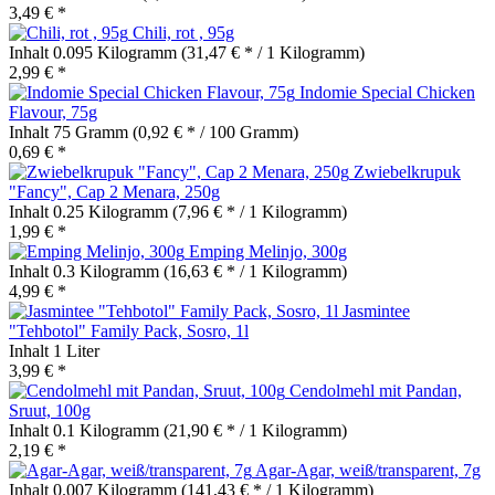
3,49 € *
Chili, rot , 95g
Inhalt
0.095 Kilogramm
(31,47 € * / 1 Kilogramm)
2,99 € *
Indomie Special Chicken
Flavour, 75g
Inhalt
75 Gramm
(0,92 € * / 100 Gramm)
0,69 € *
Zwiebelkrupuk
"Fancy", Cap 2 Menara, 250g
Inhalt
0.25 Kilogramm
(7,96 € * / 1 Kilogramm)
1,99 € *
Emping Melinjo, 300g
Inhalt
0.3 Kilogramm
(16,63 € * / 1 Kilogramm)
4,99 € *
Jasmintee
"Tehbotol" Family Pack, Sosro, 1l
Inhalt
1 Liter
3,99 € *
Cendolmehl mit Pandan,
Sruut, 100g
Inhalt
0.1 Kilogramm
(21,90 € * / 1 Kilogramm)
2,19 € *
Agar-Agar, weiß/transparent, 7g
Inhalt
0.007 Kilogramm
(141,43 € * / 1 Kilogramm)