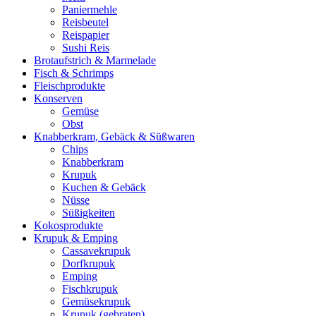
Paniermehle
Reisbeutel
Reispapier
Sushi Reis
Brotaufstrich & Marmelade
Fisch & Schrimps
Fleischprodukte
Konserven
Gemüse
Obst
Knabberkram, Gebäck & Süßwaren
Chips
Knabberkram
Krupuk
Kuchen & Gebäck
Nüsse
Süßigkeiten
Kokosprodukte
Krupuk & Emping
Cassavekrupuk
Dorfkrupuk
Emping
Fischkrupuk
Gemüsekrupuk
Krupuk (gebraten)