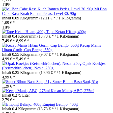
TIPP!
Mi Bon
Cabe Rasa Kuah Ramen Pedas, Level 30, 90g
Inhalt
0.09 Kilogramm
(12,11 € * / 1 Kilogramm)
1,09 € *
TIPP!
Tape Ketan Hitam, 400g
Inhalt
0.4 Kilogramm
(18,73 € * / 1 Kilogramm)
7,49 € *
8,99 € *
Kecap Manis
Hitam Gurih, Cap Bango, 550g
Inhalt
0.55 Kilogramm
(9,07 € * / 1 Kilogramm)
4,99 € *
5,49 € *
Opak Koekjes
(Reismehlröllchen), Nesia, 250g
Inhalt
0.25 Kilogramm
(19,96 € * / 1 Kilogramm)
4,99 € *
Super Bihun Baso Sapi, 51g
1,29 € *
Kecap Manis, ABC, 275ml
Inhalt
0.275 Liter
2,79 € *
Emping Belinjo, 400g
Inhalt
0.4 Kilogramm
(18,73 € * / 1 Kilogramm)