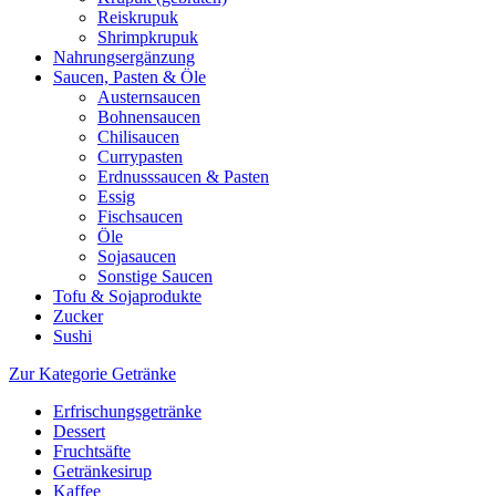
Reiskrupuk
Shrimpkrupuk
Nahrungsergänzung
Saucen, Pasten & Öle
Austernsaucen
Bohnensaucen
Chilisaucen
Currypasten
Erdnusssaucen & Pasten
Essig
Fischsaucen
Öle
Sojasaucen
Sonstige Saucen
Tofu & Sojaprodukte
Zucker
Sushi
Zur Kategorie Getränke
Erfrischungsgetränke
Dessert
Fruchtsäfte
Getränkesirup
Kaffee