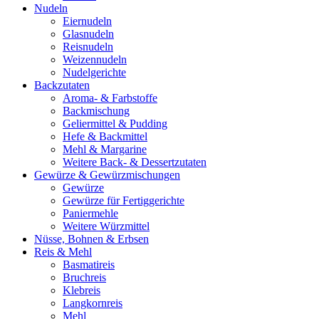
Nudeln
Eiernudeln
Glasnudeln
Reisnudeln
Weizennudeln
Nudelgerichte
Backzutaten
Aroma- & Farbstoffe
Backmischung
Geliermittel & Pudding
Hefe & Backmittel
Mehl & Margarine
Weitere Back- & Dessertzutaten
Gewürze & Gewürzmischungen
Gewürze
Gewürze für Fertiggerichte
Paniermehle
Weitere Würzmittel
Nüsse, Bohnen & Erbsen
Reis & Mehl
Basmatireis
Bruchreis
Klebreis
Langkornreis
Mehl