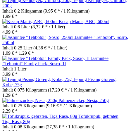
Tepung Rempeyek, Unifood,
200g
Inhalt
0.2 Kilogramm
(9,95 € * / 1 Kilogramm)
1,99 € *
Kecap Manis, ABC, 600ml
Inhalt
0.6 Liter
(8,32 € * / 1 Liter)
4,99 € *
Jasmintee "Tehbotol", Sosro,
250ml
Inhalt
0.25 Liter
(4,36 € * / 1 Liter)
1,09 € *
1,29 € *
Jasmintee
"Tehbotol" Family Pack, Sosro, 1l
Inhalt
1 Liter
3,99 € *
Tepung Pisang Goreng,
Kobe, 75g
Inhalt
0.075 Kilogramm
(17,20 € * / 1 Kilogramm)
1,29 € *
Palmenzucker, Nesia, 250g
Inhalt
0.25 Kilogramm
(9,16 € * / 1 Kilogramm)
2,29 € *
Tofukrupuk, gebraten,
Tiga Rasa, 80g
Inhalt
0.08 Kilogramm
(27,38 € * / 1 Kilogramm)