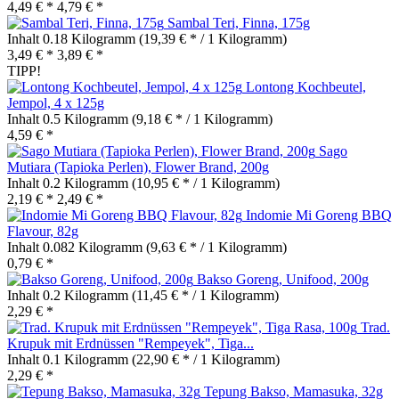
4,49 € *
4,79 € *
Sambal Teri, Finna, 175g
Inhalt
0.18 Kilogramm
(19,39 € * / 1 Kilogramm)
3,49 € *
3,89 € *
TIPP!
Lontong Kochbeutel,
Jempol, 4 x 125g
Inhalt
0.5 Kilogramm
(9,18 € * / 1 Kilogramm)
4,59 € *
Sago
Mutiara (Tapioka Perlen), Flower Brand, 200g
Inhalt
0.2 Kilogramm
(10,95 € * / 1 Kilogramm)
2,19 € *
2,49 € *
Indomie Mi Goreng BBQ
Flavour, 82g
Inhalt
0.082 Kilogramm
(9,63 € * / 1 Kilogramm)
0,79 € *
Bakso Goreng, Unifood, 200g
Inhalt
0.2 Kilogramm
(11,45 € * / 1 Kilogramm)
2,29 € *
Trad.
Krupuk mit Erdnüssen "Rempeyek", Tiga...
Inhalt
0.1 Kilogramm
(22,90 € * / 1 Kilogramm)
2,29 € *
Tepung Bakso, Mamasuka, 32g