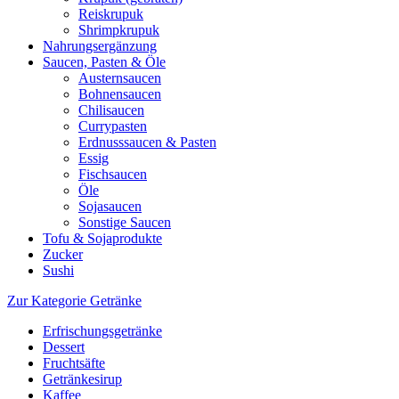
Reiskrupuk
Shrimpkrupuk
Nahrungsergänzung
Saucen, Pasten & Öle
Austernsaucen
Bohnensaucen
Chilisaucen
Currypasten
Erdnusssaucen & Pasten
Essig
Fischsaucen
Öle
Sojasaucen
Sonstige Saucen
Tofu & Sojaprodukte
Zucker
Sushi
Zur Kategorie Getränke
Erfrischungsgetränke
Dessert
Fruchtsäfte
Getränkesirup
Kaffee