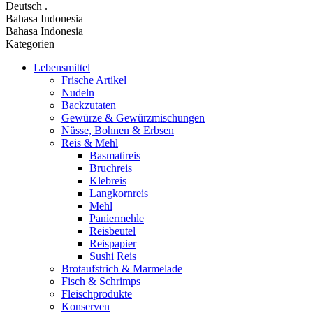
Deutsch
.
Bahasa Indonesia
Bahasa Indonesia
Kategorien
Lebensmittel
Frische Artikel
Nudeln
Backzutaten
Gewürze & Gewürzmischungen
Nüsse, Bohnen & Erbsen
Reis & Mehl
Basmatireis
Bruchreis
Klebreis
Langkornreis
Mehl
Paniermehle
Reisbeutel
Reispapier
Sushi Reis
Brotaufstrich & Marmelade
Fisch & Schrimps
Fleischprodukte
Konserven