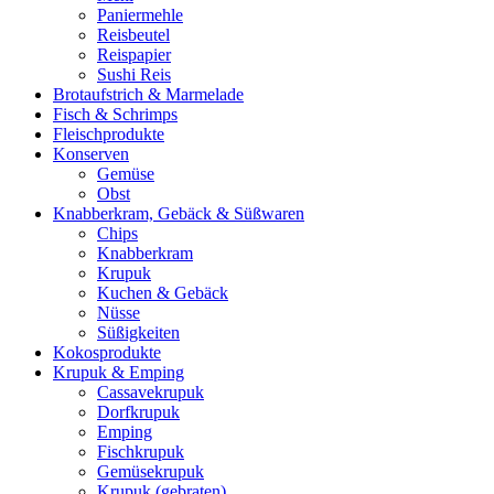
Paniermehle
Reisbeutel
Reispapier
Sushi Reis
Brotaufstrich & Marmelade
Fisch & Schrimps
Fleischprodukte
Konserven
Gemüse
Obst
Knabberkram, Gebäck & Süßwaren
Chips
Knabberkram
Krupuk
Kuchen & Gebäck
Nüsse
Süßigkeiten
Kokosprodukte
Krupuk & Emping
Cassavekrupuk
Dorfkrupuk
Emping
Fischkrupuk
Gemüsekrupuk
Krupuk (gebraten)