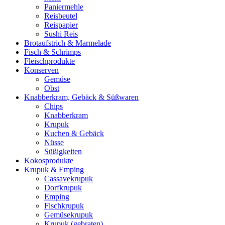
Paniermehle
Reisbeutel
Reispapier
Sushi Reis
Brotaufstrich & Marmelade
Fisch & Schrimps
Fleischprodukte
Konserven
Gemüse
Obst
Knabberkram, Gebäck & Süßwaren
Chips
Knabberkram
Krupuk
Kuchen & Gebäck
Nüsse
Süßigkeiten
Kokosprodukte
Krupuk & Emping
Cassavekrupuk
Dorfkrupuk
Emping
Fischkrupuk
Gemüsekrupuk
Krupuk (gebraten)