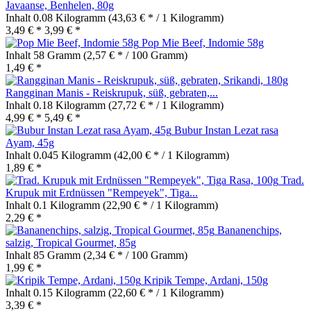
Javaanse, Benhelen, 80g
Inhalt
0.08 Kilogramm
(43,63 € * / 1 Kilogramm)
3,49 € *
3,99 € *
Pop Mie Beef, Indomie 58g
Inhalt
58 Gramm
(2,57 € * / 100 Gramm)
1,49 € *
Rangginan Manis - Reiskrupuk, süß, gebraten,...
Inhalt
0.18 Kilogramm
(27,72 € * / 1 Kilogramm)
4,99 € *
5,49 € *
Bubur Instan Lezat rasa
Ayam, 45g
Inhalt
0.045 Kilogramm
(42,00 € * / 1 Kilogramm)
1,89 € *
Trad.
Krupuk mit Erdnüssen "Rempeyek", Tiga...
Inhalt
0.1 Kilogramm
(22,90 € * / 1 Kilogramm)
2,29 € *
Bananenchips,
salzig, Tropical Gourmet, 85g
Inhalt
85 Gramm
(2,34 € * / 100 Gramm)
1,99 € *
Kripik Tempe, Ardani, 150g
Inhalt
0.15 Kilogramm
(22,60 € * / 1 Kilogramm)
3,39 € *