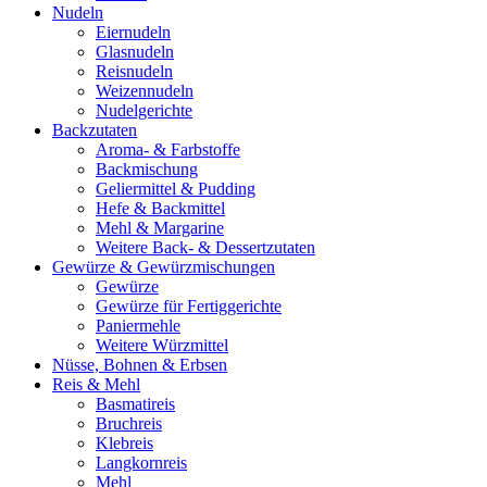
Nudeln
Eiernudeln
Glasnudeln
Reisnudeln
Weizennudeln
Nudelgerichte
Backzutaten
Aroma- & Farbstoffe
Backmischung
Geliermittel & Pudding
Hefe & Backmittel
Mehl & Margarine
Weitere Back- & Dessertzutaten
Gewürze & Gewürzmischungen
Gewürze
Gewürze für Fertiggerichte
Paniermehle
Weitere Würzmittel
Nüsse, Bohnen & Erbsen
Reis & Mehl
Basmatireis
Bruchreis
Klebreis
Langkornreis
Mehl