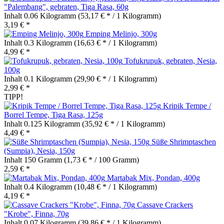
"Palembang", gebraten, Tiga Rasa, 60g
Inhalt
0.06 Kilogramm
(53,17 € * / 1 Kilogramm)
3,19 € *
Emping Melinjo, 300g
Inhalt
0.3 Kilogramm
(16,63 € * / 1 Kilogramm)
4,99 € *
Tofukrupuk, gebraten, Nesia,
100g
Inhalt
0.1 Kilogramm
(29,90 € * / 1 Kilogramm)
2,99 € *
TIPP!
Kripik Tempe /
Borrel Tempe, Tiga Rasa, 125g
Inhalt
0.125 Kilogramm
(35,92 € * / 1 Kilogramm)
4,49 € *
Süße Shrimptaschen
(Sumpia), Nesia, 150g
Inhalt
150 Gramm
(1,73 € * / 100 Gramm)
2,59 € *
Martabak Mix, Pondan, 400g
Inhalt
0.4 Kilogramm
(10,48 € * / 1 Kilogramm)
4,19 € *
Cassave Crackers
"Krobe", Finna, 70g
Inhalt
0.07 Kilogramm
(39,86 € * / 1 Kilogramm)