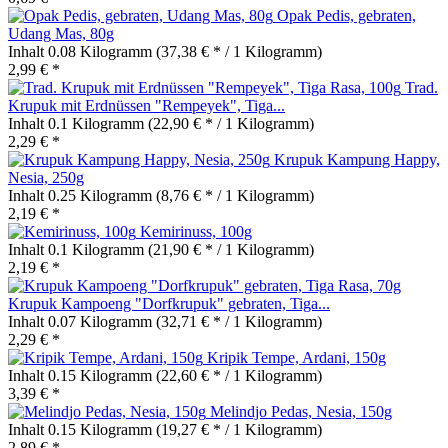
Opak Pedis, gebraten,
Udang Mas, 80g
Inhalt
0.08 Kilogramm
(37,38 € * / 1 Kilogramm)
2,99 € *
Trad.
Krupuk mit Erdnüssen "Rempeyek", Tiga...
Inhalt
0.1 Kilogramm
(22,90 € * / 1 Kilogramm)
2,29 € *
Krupuk Kampung Happy,
Nesia, 250g
Inhalt
0.25 Kilogramm
(8,76 € * / 1 Kilogramm)
2,19 € *
Kemirinuss, 100g
Inhalt
0.1 Kilogramm
(21,90 € * / 1 Kilogramm)
2,19 € *
Krupuk Kampoeng "Dorfkrupuk" gebraten, Tiga...
Inhalt
0.07 Kilogramm
(32,71 € * / 1 Kilogramm)
2,29 € *
Kripik Tempe, Ardani, 150g
Inhalt
0.15 Kilogramm
(22,60 € * / 1 Kilogramm)
3,39 € *
Melindjo Pedas, Nesia, 150g
Inhalt
0.15 Kilogramm
(19,27 € * / 1 Kilogramm)
2,89 € *