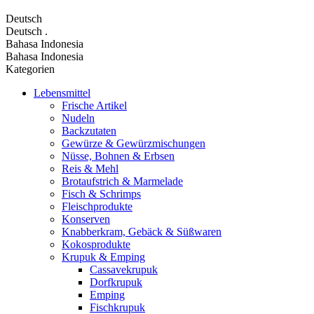
Deutsch
Deutsch
.
Bahasa Indonesia
Bahasa Indonesia
Kategorien
Lebensmittel
Frische Artikel
Nudeln
Backzutaten
Gewürze & Gewürzmischungen
Nüsse, Bohnen & Erbsen
Reis & Mehl
Brotaufstrich & Marmelade
Fisch & Schrimps
Fleischprodukte
Konserven
Knabberkram, Gebäck & Süßwaren
Kokosprodukte
Krupuk & Emping
Cassavekrupuk
Dorfkrupuk
Emping
Fischkrupuk