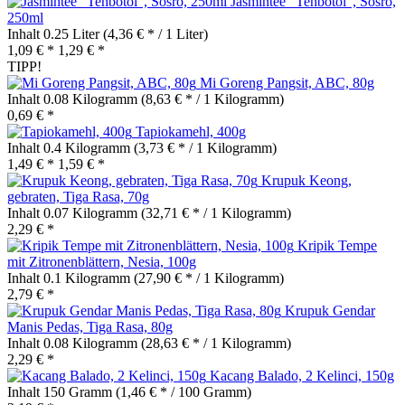
Jasmintee "Tehbotol", Sosro,
250ml
Inhalt
0.25 Liter
(4,36 € * / 1 Liter)
1,09 € *
1,29 € *
TIPP!
Mi Goreng Pangsit, ABC, 80g
Inhalt
0.08 Kilogramm
(8,63 € * / 1 Kilogramm)
0,69 € *
Tapiokamehl, 400g
Inhalt
0.4 Kilogramm
(3,73 € * / 1 Kilogramm)
1,49 € *
1,59 € *
Krupuk Keong,
gebraten, Tiga Rasa, 70g
Inhalt
0.07 Kilogramm
(32,71 € * / 1 Kilogramm)
2,29 € *
Kripik Tempe
mit Zitronenblättern, Nesia, 100g
Inhalt
0.1 Kilogramm
(27,90 € * / 1 Kilogramm)
2,79 € *
Krupuk Gendar
Manis Pedas, Tiga Rasa, 80g
Inhalt
0.08 Kilogramm
(28,63 € * / 1 Kilogramm)
2,29 € *
Kacang Balado, 2 Kelinci, 150g
Inhalt
150 Gramm
(1,46 € * / 100 Gramm)