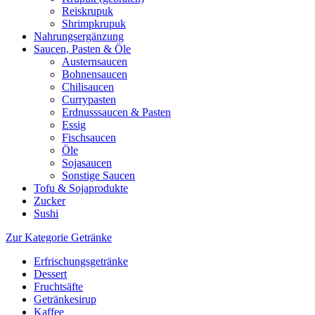
Reiskrupuk
Shrimpkrupuk
Nahrungsergänzung
Saucen, Pasten & Öle
Austernsaucen
Bohnensaucen
Chilisaucen
Currypasten
Erdnusssaucen & Pasten
Essig
Fischsaucen
Öle
Sojasaucen
Sonstige Saucen
Tofu & Sojaprodukte
Zucker
Sushi
Zur Kategorie Getränke
Erfrischungsgetränke
Dessert
Fruchtsäfte
Getränkesirup
Kaffee