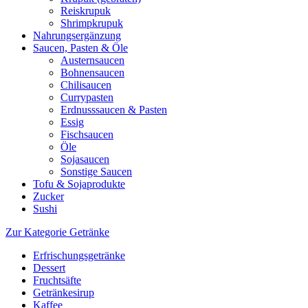
Reiskrupuk
Shrimpkrupuk
Nahrungsergänzung
Saucen, Pasten & Öle
Austernsaucen
Bohnensaucen
Chilisaucen
Currypasten
Erdnusssaucen & Pasten
Essig
Fischsaucen
Öle
Sojasaucen
Sonstige Saucen
Tofu & Sojaprodukte
Zucker
Sushi
Zur Kategorie Getränke
Erfrischungsgetränke
Dessert
Fruchtsäfte
Getränkesirup
Kaffee