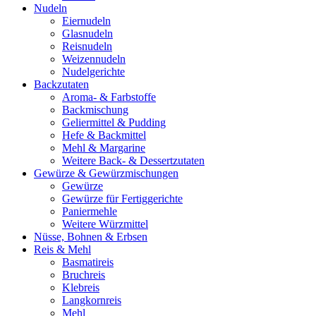
Nudeln
Eiernudeln
Glasnudeln
Reisnudeln
Weizennudeln
Nudelgerichte
Backzutaten
Aroma- & Farbstoffe
Backmischung
Geliermittel & Pudding
Hefe & Backmittel
Mehl & Margarine
Weitere Back- & Dessertzutaten
Gewürze & Gewürzmischungen
Gewürze
Gewürze für Fertiggerichte
Paniermehle
Weitere Würzmittel
Nüsse, Bohnen & Erbsen
Reis & Mehl
Basmatireis
Bruchreis
Klebreis
Langkornreis
Mehl