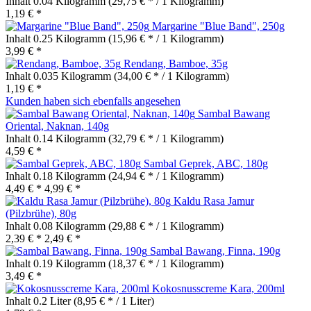
Inhalt
0.04 Kilogramm
(29,75 € * / 1 Kilogramm)
1,19 € *
Margarine "Blue Band", 250g
Inhalt
0.25 Kilogramm
(15,96 € * / 1 Kilogramm)
3,99 € *
Rendang, Bamboe, 35g
Inhalt
0.035 Kilogramm
(34,00 € * / 1 Kilogramm)
1,19 € *
Kunden haben sich ebenfalls angesehen
Sambal Bawang
Oriental, Naknan, 140g
Inhalt
0.14 Kilogramm
(32,79 € * / 1 Kilogramm)
4,59 € *
Sambal Geprek, ABC, 180g
Inhalt
0.18 Kilogramm
(24,94 € * / 1 Kilogramm)
4,49 € *
4,99 € *
Kaldu Rasa Jamur
(Pilzbrühe), 80g
Inhalt
0.08 Kilogramm
(29,88 € * / 1 Kilogramm)
2,39 € *
2,49 € *
Sambal Bawang, Finna, 190g
Inhalt
0.19 Kilogramm
(18,37 € * / 1 Kilogramm)
3,49 € *
Kokosnusscreme Kara, 200ml
Inhalt
0.2 Liter
(8,95 € * / 1 Liter)