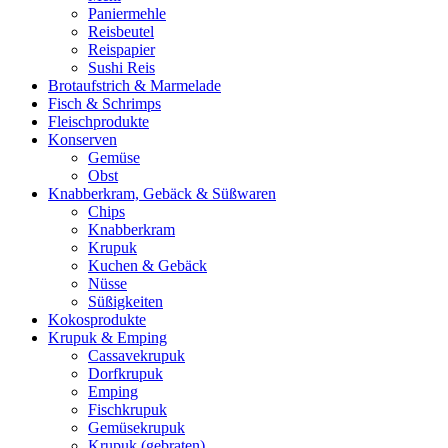
Paniermehle
Reisbeutel
Reispapier
Sushi Reis
Brotaufstrich & Marmelade
Fisch & Schrimps
Fleischprodukte
Konserven
Gemüse
Obst
Knabberkram, Gebäck & Süßwaren
Chips
Knabberkram
Krupuk
Kuchen & Gebäck
Nüsse
Süßigkeiten
Kokosprodukte
Krupuk & Emping
Cassavekrupuk
Dorfkrupuk
Emping
Fischkrupuk
Gemüsekrupuk
Krupuk (gebraten)