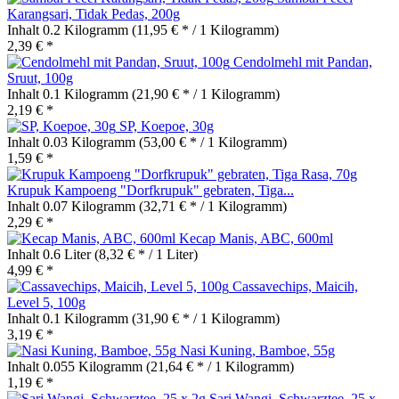
Karangsari, Tidak Pedas, 200g
Inhalt
0.2 Kilogramm
(11,95 € * / 1 Kilogramm)
2,39 € *
Cendolmehl mit Pandan,
Sruut, 100g
Inhalt
0.1 Kilogramm
(21,90 € * / 1 Kilogramm)
2,19 € *
SP, Koepoe, 30g
Inhalt
0.03 Kilogramm
(53,00 € * / 1 Kilogramm)
1,59 € *
Krupuk Kampoeng "Dorfkrupuk" gebraten, Tiga...
Inhalt
0.07 Kilogramm
(32,71 € * / 1 Kilogramm)
2,29 € *
Kecap Manis, ABC, 600ml
Inhalt
0.6 Liter
(8,32 € * / 1 Liter)
4,99 € *
Cassavechips, Maicih,
Level 5, 100g
Inhalt
0.1 Kilogramm
(31,90 € * / 1 Kilogramm)
3,19 € *
Nasi Kuning, Bamboe, 55g
Inhalt
0.055 Kilogramm
(21,64 € * / 1 Kilogramm)
1,19 € *
Sari Wangi, Schwarztee, 25 x