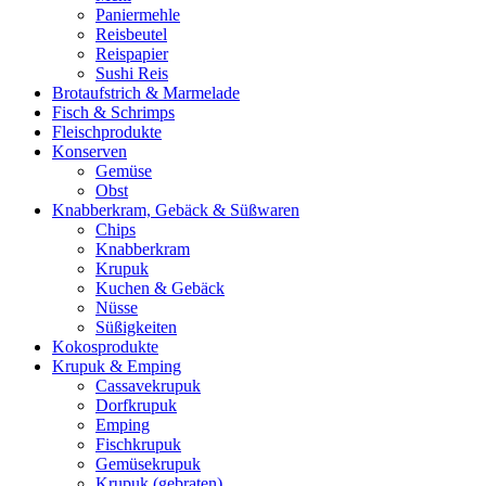
Paniermehle
Reisbeutel
Reispapier
Sushi Reis
Brotaufstrich & Marmelade
Fisch & Schrimps
Fleischprodukte
Konserven
Gemüse
Obst
Knabberkram, Gebäck & Süßwaren
Chips
Knabberkram
Krupuk
Kuchen & Gebäck
Nüsse
Süßigkeiten
Kokosprodukte
Krupuk & Emping
Cassavekrupuk
Dorfkrupuk
Emping
Fischkrupuk
Gemüsekrupuk
Krupuk (gebraten)