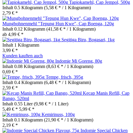
Tapiokamehl, Cap Jempol, 500g
Inhalt
0.5 Kilogramm
(5,58 € * / 1 Kilogramm)
2,79 € *
Mungbohnenmehl "Tepung Hun Kwe", Cap Boenga, 120g
Inhalt
0.12 Kilogramm
(41,58 € * / 1 Kilogramm)
ab 4,99 € *
Segitiga Biru, Bogasari, 1kg
Inhalt
1 Kilogramm
3,99 € *
Kunden kauften auch
Indomie Mi Goreng, 80g
Inhalt
0.08 Kilogramm
(8,63 € * / 1 Kilogramm)
0,69 € *
Tempe, frisch, 395g
Inhalt
0.4 Kilogramm
(6,48 € * / 1 Kilogramm)
2,59 € *
Kecap Manis Refill, Cap
Bango, 520ml
Inhalt
0.55 Liter
(9,98 € * / 1 Liter)
5,49 € *
5,99 € *
Kemirinuss, 100g
Inhalt
0.1 Kilogramm
(21,90 € * / 1 Kilogramm)
2,19 € *
Indomie Special Chicken