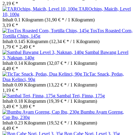
2,19 € *
TAROchips, Maicih, Level
10, 100g
Inhalt
0.1 Kilogramm
(31,90 € * / 1 Kilogramm)
3,19 € *
TosTos Roasted Corn,
Tortilla Chips, 145g
Inhalt
0.145 Kilogramm
(12,34 € * / 1 Kilogramm)
1,79 € *
2,49 € *
Sambal Bawang Level
3, Naknan, 140g
Inhalt
0.14 Kilogramm
(32,07 € * / 1 Kilogramm)
4,49 € *
TicTac Snack, Pedas,
Dua Kelinci, 90g
Inhalt
0.09 Kilogramm
(13,22 € * / 1 Kilogramm)
1,19 € *
Sambal Teri, Finna, 175g
Inhalt
0.18 Kilogramm
(19,39 € * / 1 Kilogramm)
3,49 € *
3,89 € *
Bumbu Ayam Goreng,
Cap Ibu, 230g
Inhalt
0.23 Kilogramm
(19,52 € * / 1 Kilogramm)
4,49 € *
Bon Cabe Nori, Level 3, 35g