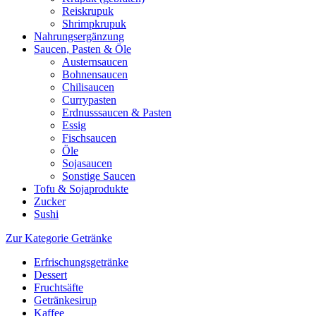
Reiskrupuk
Shrimpkrupuk
Nahrungsergänzung
Saucen, Pasten & Öle
Austernsaucen
Bohnensaucen
Chilisaucen
Currypasten
Erdnusssaucen & Pasten
Essig
Fischsaucen
Öle
Sojasaucen
Sonstige Saucen
Tofu & Sojaprodukte
Zucker
Sushi
Zur Kategorie Getränke
Erfrischungsgetränke
Dessert
Fruchtsäfte
Getränkesirup
Kaffee