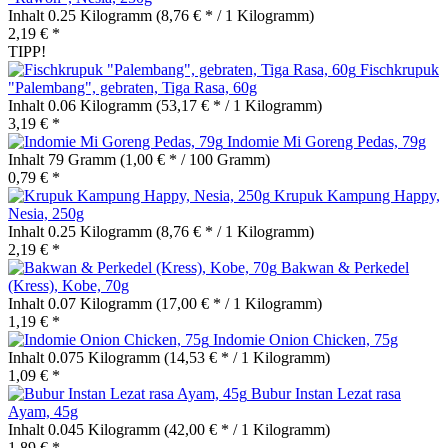
Inhalt
0.25 Kilogramm
(8,76 € * / 1 Kilogramm)
2,19 € *
TIPP!
Fischkrupuk
"Palembang", gebraten, Tiga Rasa, 60g
Inhalt
0.06 Kilogramm
(53,17 € * / 1 Kilogramm)
3,19 € *
Indomie Mi Goreng Pedas, 79g
Inhalt
79 Gramm
(1,00 € * / 100 Gramm)
0,79 € *
Krupuk Kampung Happy,
Nesia, 250g
Inhalt
0.25 Kilogramm
(8,76 € * / 1 Kilogramm)
2,19 € *
Bakwan & Perkedel
(Kress), Kobe, 70g
Inhalt
0.07 Kilogramm
(17,00 € * / 1 Kilogramm)
1,19 € *
Indomie Onion Chicken, 75g
Inhalt
0.075 Kilogramm
(14,53 € * / 1 Kilogramm)
1,09 € *
Bubur Instan Lezat rasa
Ayam, 45g
Inhalt
0.045 Kilogramm
(42,00 € * / 1 Kilogramm)
1,89 € *