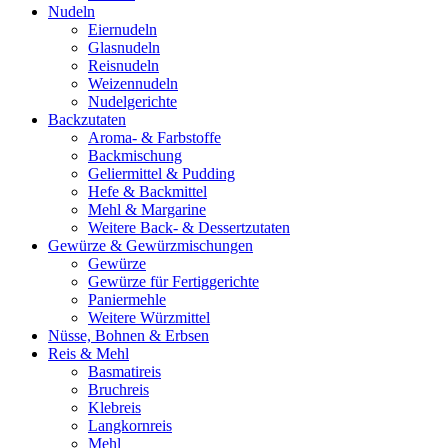
Nudeln
Eiernudeln
Glasnudeln
Reisnudeln
Weizennudeln
Nudelgerichte
Backzutaten
Aroma- & Farbstoffe
Backmischung
Geliermittel & Pudding
Hefe & Backmittel
Mehl & Margarine
Weitere Back- & Dessertzutaten
Gewürze & Gewürzmischungen
Gewürze
Gewürze für Fertiggerichte
Paniermehle
Weitere Würzmittel
Nüsse, Bohnen & Erbsen
Reis & Mehl
Basmatireis
Bruchreis
Klebreis
Langkornreis
Mehl