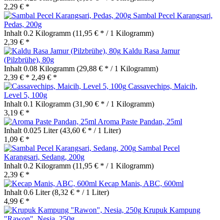
2,29 € *
Sambal Pecel Karangsari,
Pedas, 200g
Inhalt
0.2 Kilogramm
(11,95 € * / 1 Kilogramm)
2,39 € *
Kaldu Rasa Jamur
(Pilzbrühe), 80g
Inhalt
0.08 Kilogramm
(29,88 € * / 1 Kilogramm)
2,39 € *
2,49 € *
Cassavechips, Maicih,
Level 5, 100g
Inhalt
0.1 Kilogramm
(31,90 € * / 1 Kilogramm)
3,19 € *
Aroma Paste Pandan, 25ml
Inhalt
0.025 Liter
(43,60 € * / 1 Liter)
1,09 € *
Sambal Pecel
Karangsari, Sedang, 200g
Inhalt
0.2 Kilogramm
(11,95 € * / 1 Kilogramm)
2,39 € *
Kecap Manis, ABC, 600ml
Inhalt
0.6 Liter
(8,32 € * / 1 Liter)
4,99 € *
Krupuk Kampung
"Rawon", Nesia, 250g