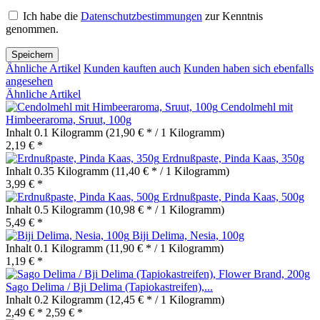
Ich habe die
Datenschutzbestimmungen
zur Kenntnis
genommen.
Speichern
Ähnliche Artikel
Kunden kauften auch
Kunden haben sich ebenfalls
angesehen
Ähnliche Artikel
Cendolmehl mit
Himbeeraroma, Sruut, 100g
Inhalt
0.1 Kilogramm
(21,90 € * / 1 Kilogramm)
2,19 € *
Erdnußpaste, Pinda Kaas, 350g
Inhalt
0.35 Kilogramm
(11,40 € * / 1 Kilogramm)
3,99 € *
Erdnußpaste, Pinda Kaas, 500g
Inhalt
0.5 Kilogramm
(10,98 € * / 1 Kilogramm)
5,49 € *
Biji Delima, Nesia, 100g
Inhalt
0.1 Kilogramm
(11,90 € * / 1 Kilogramm)
1,19 € *
Sago Delima / Bji Delima (Tapiokastreifen),...
Inhalt
0.2 Kilogramm
(12,45 € * / 1 Kilogramm)
2,49 € *
2,59 € *