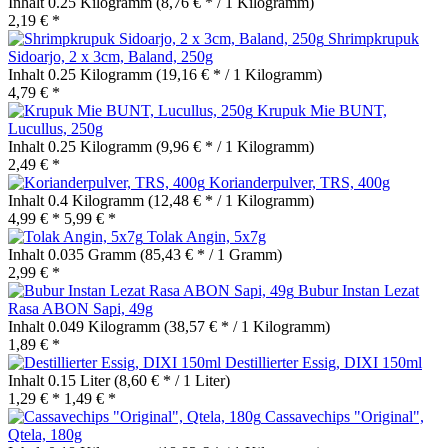
Inhalt
0.25 Kilogramm
(8,76 € * / 1 Kilogramm)
2,19 € *
Shrimpkrupuk
Sidoarjo, 2 x 3cm, Baland, 250g
Inhalt
0.25 Kilogramm
(19,16 € * / 1 Kilogramm)
4,79 € *
Krupuk Mie BUNT,
Lucullus, 250g
Inhalt
0.25 Kilogramm
(9,96 € * / 1 Kilogramm)
2,49 € *
Korianderpulver, TRS, 400g
Inhalt
0.4 Kilogramm
(12,48 € * / 1 Kilogramm)
4,99 € *
5,99 € *
Tolak Angin, 5x7g
Inhalt
0.035 Gramm
(85,43 € * / 1 Gramm)
2,99 € *
Bubur Instan Lezat
Rasa ABON Sapi, 49g
Inhalt
0.049 Kilogramm
(38,57 € * / 1 Kilogramm)
1,89 € *
Destillierter Essig, DIXI 150ml
Inhalt
0.15 Liter
(8,60 € * / 1 Liter)
1,29 € *
1,49 € *
Cassavechips "Original",
Qtela, 180g