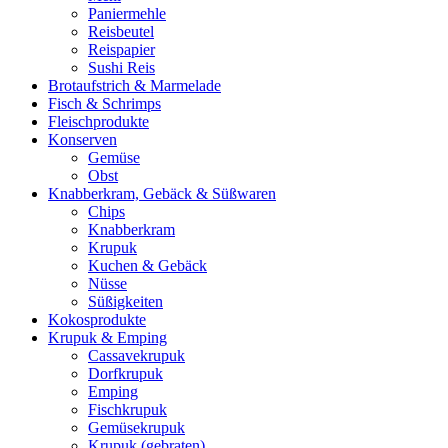
Paniermehle
Reisbeutel
Reispapier
Sushi Reis
Brotaufstrich & Marmelade
Fisch & Schrimps
Fleischprodukte
Konserven
Gemüse
Obst
Knabberkram, Gebäck & Süßwaren
Chips
Knabberkram
Krupuk
Kuchen & Gebäck
Nüsse
Süßigkeiten
Kokosprodukte
Krupuk & Emping
Cassavekrupuk
Dorfkrupuk
Emping
Fischkrupuk
Gemüsekrupuk
Krupuk (gebraten)