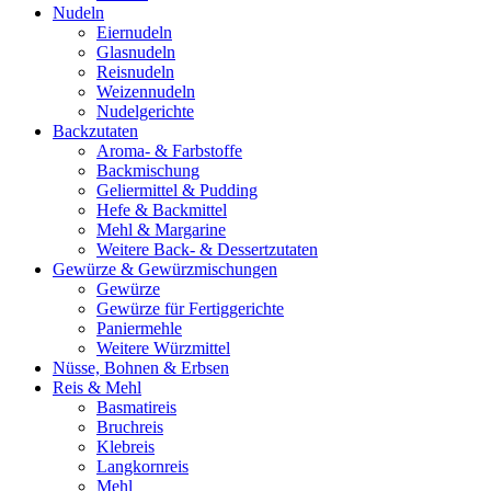
Nudeln
Eiernudeln
Glasnudeln
Reisnudeln
Weizennudeln
Nudelgerichte
Backzutaten
Aroma- & Farbstoffe
Backmischung
Geliermittel & Pudding
Hefe & Backmittel
Mehl & Margarine
Weitere Back- & Dessertzutaten
Gewürze & Gewürzmischungen
Gewürze
Gewürze für Fertiggerichte
Paniermehle
Weitere Würzmittel
Nüsse, Bohnen & Erbsen
Reis & Mehl
Basmatireis
Bruchreis
Klebreis
Langkornreis
Mehl