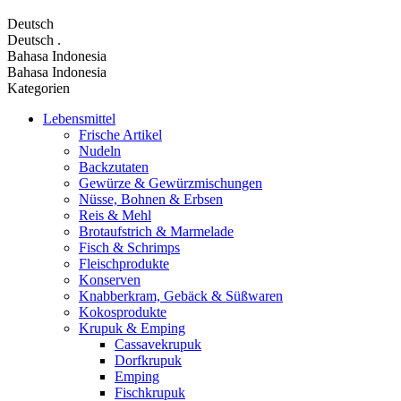
Deutsch
Deutsch
.
Bahasa Indonesia
Bahasa Indonesia
Kategorien
Lebensmittel
Frische Artikel
Nudeln
Backzutaten
Gewürze & Gewürzmischungen
Nüsse, Bohnen & Erbsen
Reis & Mehl
Brotaufstrich & Marmelade
Fisch & Schrimps
Fleischprodukte
Konserven
Knabberkram, Gebäck & Süßwaren
Kokosprodukte
Krupuk & Emping
Cassavekrupuk
Dorfkrupuk
Emping
Fischkrupuk