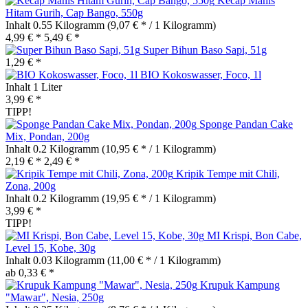
Kecap Manis
Hitam Gurih, Cap Bango, 550g
Inhalt
0.55 Kilogramm
(9,07 € * / 1 Kilogramm)
4,99 € *
5,49 € *
Super Bihun Baso Sapi, 51g
1,29 € *
BIO Kokoswasser, Foco, 1l
Inhalt
1 Liter
3,99 € *
TIPP!
Sponge Pandan Cake
Mix, Pondan, 200g
Inhalt
0.2 Kilogramm
(10,95 € * / 1 Kilogramm)
2,19 € *
2,49 € *
Kripik Tempe mit Chili,
Zona, 200g
Inhalt
0.2 Kilogramm
(19,95 € * / 1 Kilogramm)
3,99 € *
TIPP!
MI Krispi, Bon Cabe,
Level 15, Kobe, 30g
Inhalt
0.03 Kilogramm
(11,00 € * / 1 Kilogramm)
ab 0,33 € *
Krupuk Kampung
"Mawar", Nesia, 250g