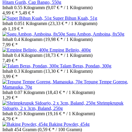
Hitam Gurih, Cap Bango, 550g
Inhalt
0.55 Kilogramm
(9,07 € * / 1 Kilogramm)
4,99 € *
5,49 € *
Super Bihun Kuah, 51g
Inhalt
0.051 Kilogramm
(23,33 € * / 1 Kilogramm)
ab 1,19 € *
Sagu Ambon, Amboina, 8x50g
Inhalt
0.4 Kilogramm
(19,98 € * / 1 Kilogramm)
7,99 € *
Emping Belinjo, 400g
Inhalt
0.4 Kilogramm
(18,73 € * / 1 Kilogramm)
7,49 € *
Talam Beras, Pondan, 300g
Inhalt
0.3 Kilogramm
(13,30 € * / 1 Kilogramm)
3,99 € *
Tepung Tempe Goreng,
Mamasuka, 70g
Inhalt
0.07 Kilogramm
(18,43 € * / 1 Kilogramm)
1,29 € *
Shrimpkrupuk
Sidoarjo, 2 x 3cm, Baland, 250g
Inhalt
0.25 Kilogramm
(19,16 € * / 1 Kilogramm)
4,79 € *
Baking Powder, 454g
Inhalt
454 Gramm
(0,59 € * / 100 Gramm)