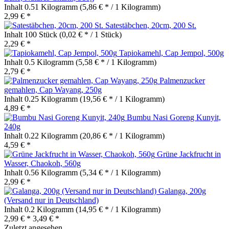
Inhalt
0.51 Kilogramm
(5,86 € * / 1 Kilogramm)
2,99 € *
Satestäbchen, 20cm, 200 St.
Inhalt
100 Stück
(0,02 € * / 1 Stück)
2,29 € *
Tapiokamehl, Cap Jempol, 500g
Inhalt
0.5 Kilogramm
(5,58 € * / 1 Kilogramm)
2,79 € *
Palmenzucker
gemahlen, Cap Wayang, 250g
Inhalt
0.25 Kilogramm
(19,56 € * / 1 Kilogramm)
4,89 € *
Bumbu Nasi Goreng Kunyit,
240g
Inhalt
0.22 Kilogramm
(20,86 € * / 1 Kilogramm)
4,59 € *
Grüne Jackfrucht in
Wasser, Chaokoh, 560g
Inhalt
0.56 Kilogramm
(5,34 € * / 1 Kilogramm)
2,99 € *
Galanga, 200g
(Versand nur in Deutschland)
Inhalt
0.2 Kilogramm
(14,95 € * / 1 Kilogramm)
2,99 € *
3,49 € *
Zuletzt angesehen