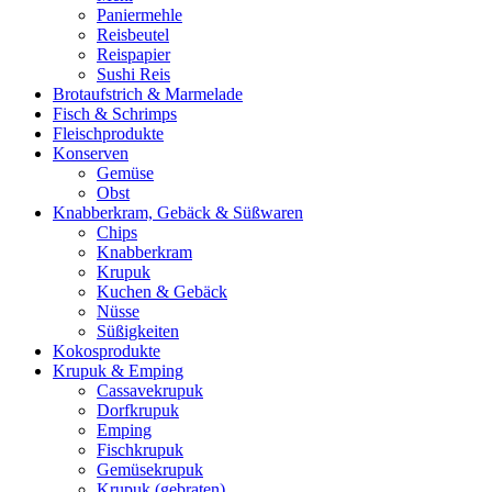
Paniermehle
Reisbeutel
Reispapier
Sushi Reis
Brotaufstrich & Marmelade
Fisch & Schrimps
Fleischprodukte
Konserven
Gemüse
Obst
Knabberkram, Gebäck & Süßwaren
Chips
Knabberkram
Krupuk
Kuchen & Gebäck
Nüsse
Süßigkeiten
Kokosprodukte
Krupuk & Emping
Cassavekrupuk
Dorfkrupuk
Emping
Fischkrupuk
Gemüsekrupuk
Krupuk (gebraten)