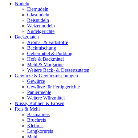
Nudeln
Eiernudeln
Glasnudeln
Reisnudeln
Weizennudeln
Nudelgerichte
Backzutaten
Aroma- & Farbstoffe
Backmischung
Geliermittel & Pudding
Hefe & Backmittel
Mehl & Margarine
Weitere Back- & Dessertzutaten
Gewürze & Gewürzmischungen
Gewürze
Gewürze für Fertiggerichte
Paniermehle
Weitere Würzmittel
Nüsse, Bohnen & Erbsen
Reis & Mehl
Basmatireis
Bruchreis
Klebreis
Langkornreis
Mehl