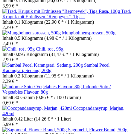
Inhalt
0.15 Kilogramm
(26,60 € * / 1 Kilogramm)
3,99 € *
Trad.
Krupuk mit Erdnüssen "Rempeyek", Tiga...
Inhalt
0.1 Kilogramm
(22,90 € * / 1 Kilogramm)
2,29 € *
Mungbohnensprossen, 500g
Inhalt
0.5 Kilogramm
(4,98 € * / 1 Kilogramm)
2,49 € *
Chili, rot , 95g
Inhalt
0.095 Kilogramm
(31,47 € * / 1 Kilogramm)
2,99 € *
Sambal Pecel
Karangsari, Sedang, 200g
Inhalt
0.2 Kilogramm
(11,95 € * / 1 Kilogramm)
2,39 € *
Indomie Soto /
Vegetables Flavour, 80g
Inhalt
80 Gramm
(0,86 € * / 100 Gramm)
0,69 € *
Cocopandansyrup, Marjan,
420ml
Inhalt
0.42 Liter
(14,26 € * / 1 Liter)
5,99 € *
Sagomehl, Flower Brand, 500g