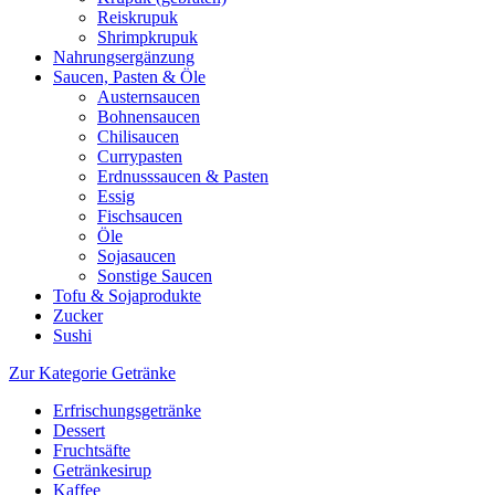
Reiskrupuk
Shrimpkrupuk
Nahrungsergänzung
Saucen, Pasten & Öle
Austernsaucen
Bohnensaucen
Chilisaucen
Currypasten
Erdnusssaucen & Pasten
Essig
Fischsaucen
Öle
Sojasaucen
Sonstige Saucen
Tofu & Sojaprodukte
Zucker
Sushi
Zur Kategorie Getränke
Erfrischungsgetränke
Dessert
Fruchtsäfte
Getränkesirup
Kaffee