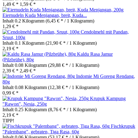
1,49 € *
1,59 € *
Eiernudeln Kuda Menjangan, breit, Kuda...
Inhalt
0.2 Kilogramm
(6,45 € * / 1 Kilogramm)
1,29 € *
Cendolmehl mit Pandan,
Sruut, 100g
Inhalt
0.1 Kilogramm
(21,90 € * / 1 Kilogramm)
2,19 € *
Kaldu Rasa Jamur
(Pilzbrühe), 80g
Inhalt
0.08 Kilogramm
(29,88 € * / 1 Kilogramm)
2,39 € *
2,49 € *
Indomie Mi Goreng Rendang,
80g
Inhalt
0.08 Kilogramm
(12,38 € * / 1 Kilogramm)
0,99 € *
Krupuk Kampung
"Rawon", Nesia, 250g
Inhalt
0.25 Kilogramm
(8,76 € * / 1 Kilogramm)
2,19 € *
TIPP!
Fischkrupuk
"Palembang", gebraten, Tiga Rasa, 60g
Inhalt
0.06 Kilogramm
(53,17 € * / 1 Kilogramm)