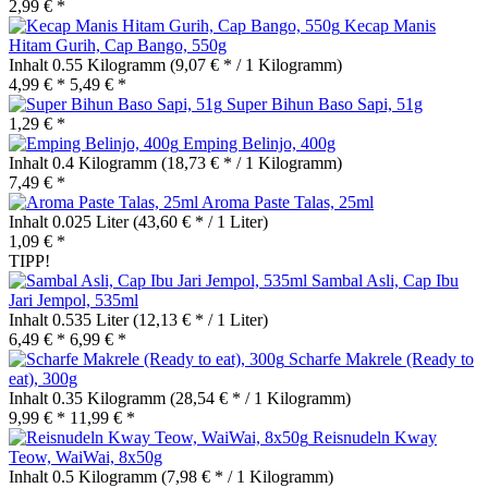
2,99 € *
Kecap Manis
Hitam Gurih, Cap Bango, 550g
Inhalt
0.55 Kilogramm
(9,07 € * / 1 Kilogramm)
4,99 € *
5,49 € *
Super Bihun Baso Sapi, 51g
1,29 € *
Emping Belinjo, 400g
Inhalt
0.4 Kilogramm
(18,73 € * / 1 Kilogramm)
7,49 € *
Aroma Paste Talas, 25ml
Inhalt
0.025 Liter
(43,60 € * / 1 Liter)
1,09 € *
TIPP!
Sambal Asli, Cap Ibu
Jari Jempol, 535ml
Inhalt
0.535 Liter
(12,13 € * / 1 Liter)
6,49 € *
6,99 € *
Scharfe Makrele (Ready to
eat), 300g
Inhalt
0.35 Kilogramm
(28,54 € * / 1 Kilogramm)
9,99 € *
11,99 € *
Reisnudeln Kway
Teow, WaiWai, 8x50g
Inhalt
0.5 Kilogramm
(7,98 € * / 1 Kilogramm)