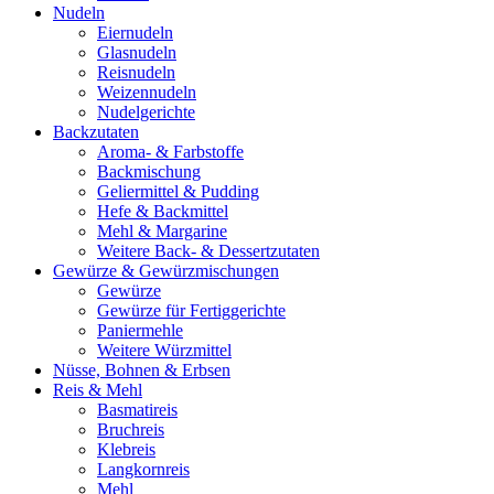
Nudeln
Eiernudeln
Glasnudeln
Reisnudeln
Weizennudeln
Nudelgerichte
Backzutaten
Aroma- & Farbstoffe
Backmischung
Geliermittel & Pudding
Hefe & Backmittel
Mehl & Margarine
Weitere Back- & Dessertzutaten
Gewürze & Gewürzmischungen
Gewürze
Gewürze für Fertiggerichte
Paniermehle
Weitere Würzmittel
Nüsse, Bohnen & Erbsen
Reis & Mehl
Basmatireis
Bruchreis
Klebreis
Langkornreis
Mehl