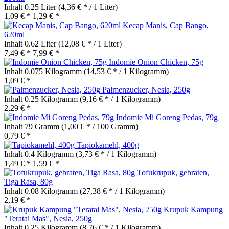
Inhalt
0.25 Liter
(4,36 € * / 1 Liter)
1,09 € *
1,29 € *
Kecap Manis, Cap Bango,
620ml
Inhalt
0.62 Liter
(12,08 € * / 1 Liter)
7,49 € *
7,99 € *
Indomie Onion Chicken, 75g
Inhalt
0.075 Kilogramm
(14,53 € * / 1 Kilogramm)
1,09 € *
Palmenzucker, Nesia, 250g
Inhalt
0.25 Kilogramm
(9,16 € * / 1 Kilogramm)
2,29 € *
Indomie Mi Goreng Pedas, 79g
Inhalt
79 Gramm
(1,00 € * / 100 Gramm)
0,79 € *
Tapiokamehl, 400g
Inhalt
0.4 Kilogramm
(3,73 € * / 1 Kilogramm)
1,49 € *
1,59 € *
Tofukrupuk, gebraten,
Tiga Rasa, 80g
Inhalt
0.08 Kilogramm
(27,38 € * / 1 Kilogramm)
2,19 € *
Krupuk Kampung
"Teratai Mas", Nesia, 250g
Inhalt
0.25 Kilogramm
(8,76 € * / 1 Kilogramm)