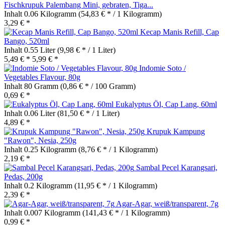
Fischkrupuk Palembang Mini, gebraten, Tiga...
Inhalt
0.06 Kilogramm
(54,83 € * / 1 Kilogramm)
3,29 € *
Kecap Manis Refill, Cap
Bango, 520ml
Inhalt
0.55 Liter
(9,98 € * / 1 Liter)
5,49 € *
5,99 € *
Indomie Soto /
Vegetables Flavour, 80g
Inhalt
80 Gramm
(0,86 € * / 100 Gramm)
0,69 € *
Eukalyptus Öl, Cap Lang, 60ml
Inhalt
0.06 Liter
(81,50 € * / 1 Liter)
4,89 € *
Krupuk Kampung
"Rawon", Nesia, 250g
Inhalt
0.25 Kilogramm
(8,76 € * / 1 Kilogramm)
2,19 € *
Sambal Pecel Karangsari,
Pedas, 200g
Inhalt
0.2 Kilogramm
(11,95 € * / 1 Kilogramm)
2,39 € *
Agar-Agar, weiß/transparent, 7g
Inhalt
0.007 Kilogramm
(141,43 € * / 1 Kilogramm)
0,99 € *