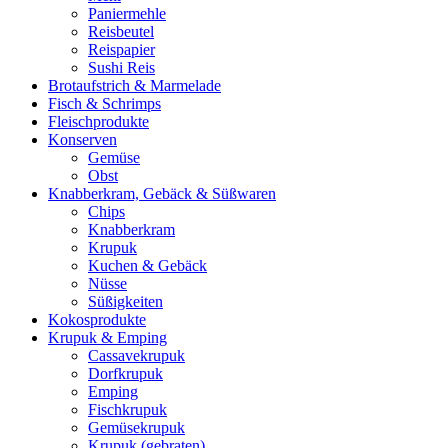
Paniermehle
Reisbeutel
Reispapier
Sushi Reis
Brotaufstrich & Marmelade
Fisch & Schrimps
Fleischprodukte
Konserven
Gemüse
Obst
Knabberkram, Gebäck & Süßwaren
Chips
Knabberkram
Krupuk
Kuchen & Gebäck
Nüsse
Süßigkeiten
Kokosprodukte
Krupuk & Emping
Cassavekrupuk
Dorfkrupuk
Emping
Fischkrupuk
Gemüsekrupuk
Krupuk (gebraten)