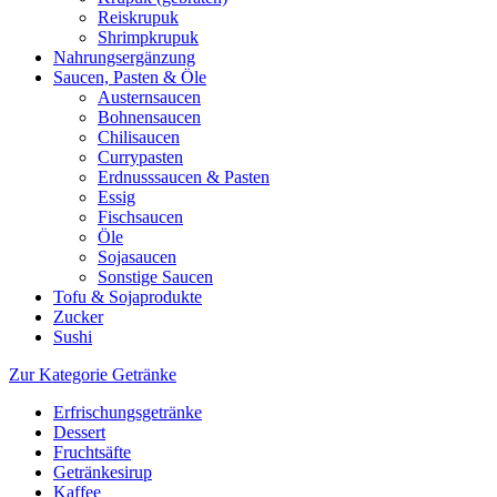
Reiskrupuk
Shrimpkrupuk
Nahrungsergänzung
Saucen, Pasten & Öle
Austernsaucen
Bohnensaucen
Chilisaucen
Currypasten
Erdnusssaucen & Pasten
Essig
Fischsaucen
Öle
Sojasaucen
Sonstige Saucen
Tofu & Sojaprodukte
Zucker
Sushi
Zur Kategorie Getränke
Erfrischungsgetränke
Dessert
Fruchtsäfte
Getränkesirup
Kaffee