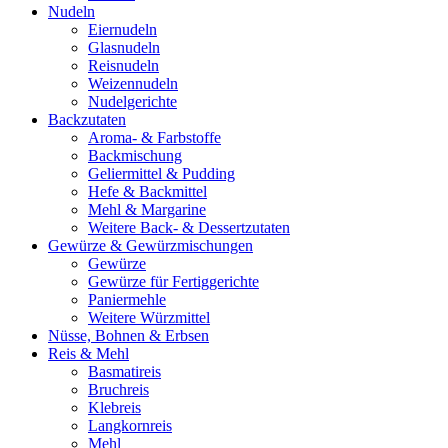
Nudeln
Eiernudeln
Glasnudeln
Reisnudeln
Weizennudeln
Nudelgerichte
Backzutaten
Aroma- & Farbstoffe
Backmischung
Geliermittel & Pudding
Hefe & Backmittel
Mehl & Margarine
Weitere Back- & Dessertzutaten
Gewürze & Gewürzmischungen
Gewürze
Gewürze für Fertiggerichte
Paniermehle
Weitere Würzmittel
Nüsse, Bohnen & Erbsen
Reis & Mehl
Basmatireis
Bruchreis
Klebreis
Langkornreis
Mehl