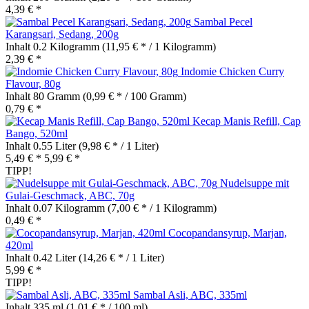
4,39 € *
Sambal Pecel
Karangsari, Sedang, 200g
Inhalt
0.2 Kilogramm
(11,95 € * / 1 Kilogramm)
2,39 € *
Indomie Chicken Curry
Flavour, 80g
Inhalt
80 Gramm
(0,99 € * / 100 Gramm)
0,79 € *
Kecap Manis Refill, Cap
Bango, 520ml
Inhalt
0.55 Liter
(9,98 € * / 1 Liter)
5,49 € *
5,99 € *
TIPP!
Nudelsuppe mit
Gulai-Geschmack, ABC, 70g
Inhalt
0.07 Kilogramm
(7,00 € * / 1 Kilogramm)
0,49 € *
Cocopandansyrup, Marjan,
420ml
Inhalt
0.42 Liter
(14,26 € * / 1 Liter)
5,99 € *
TIPP!
Sambal Asli, ABC, 335ml
Inhalt
335 ml
(1,01 € * / 100 ml)