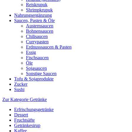
Reiskrupuk
Shrimpkrupuk
Nahrungsergänzung
Saucen, Pasten & Öle
Austernsaucen
Bohnensaucen
Chilisaucen
Currypasten
Erdnusssaucen & Pasten
Essig
Fischsaucen
Öle
Sojasaucen
Sonstige Saucen
Tofu & Sojaprodukte
Zucker
Sushi
Zur Kategorie Getränke
Erfrischungsgetränke
Dessert
Fruchtsäfte
Getränkesirup
Kaffee