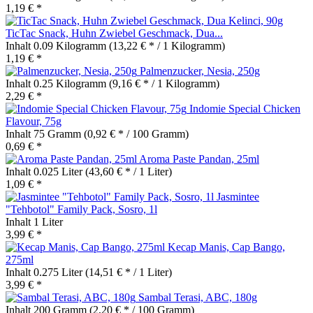
1,19 € *
TicTac Snack, Huhn Zwiebel Geschmack, Dua...
Inhalt
0.09 Kilogramm
(13,22 € * / 1 Kilogramm)
1,19 € *
Palmenzucker, Nesia, 250g
Inhalt
0.25 Kilogramm
(9,16 € * / 1 Kilogramm)
2,29 € *
Indomie Special Chicken
Flavour, 75g
Inhalt
75 Gramm
(0,92 € * / 100 Gramm)
0,69 € *
Aroma Paste Pandan, 25ml
Inhalt
0.025 Liter
(43,60 € * / 1 Liter)
1,09 € *
Jasmintee
"Tehbotol" Family Pack, Sosro, 1l
Inhalt
1 Liter
3,99 € *
Kecap Manis, Cap Bango,
275ml
Inhalt
0.275 Liter
(14,51 € * / 1 Liter)
3,99 € *
Sambal Terasi, ABC, 180g
Inhalt
200 Gramm
(2,20 € * / 100 Gramm)