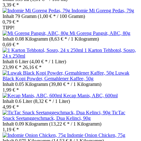
3,39 € *
Indomie Mi Goreng Pedas, 79g
Inhalt
79 Gramm
(1,00 € * / 100 Gramm)
0,79 € *
TIPP!
Mi Goreng Pangsit, ABC, 80g
Inhalt
0.08 Kilogramm
(8,63 € * / 1 Kilogramm)
0,69 € *
1 Karton Tehbotol, Sosro,
24 x 250ml
Inhalt
6 Liter
(4,00 € * / 1 Liter)
23,99 € *
26,16 € *
Luwak
Black Kopi Powder, Gemahlener Kaffee, 50g
Inhalt
0.05 Kilogramm
(39,80 € * / 1 Kilogramm)
1,99 € *
Kecap Manis, ABC, 600ml
Inhalt
0.6 Liter
(8,32 € * / 1 Liter)
4,99 € *
TicTac
Snack Seetanggeschmack, Dua Kelinci, 90g
Inhalt
0.09 Kilogramm
(13,22 € * / 1 Kilogramm)
1,19 € *
Indomie Onion Chicken, 75g
Inhalt
0.075 Kilogramm
(14,53 € * / 1 Kilogramm)