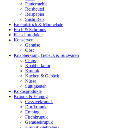
Paniermehle
Reisbeutel
Reispapier
Sushi Reis
Brotaufstrich & Marmelade
Fisch & Schrimps
Fleischprodukte
Konserven
Gemüse
Obst
Knabberkram, Gebäck & Süßwaren
Chips
Knabberkram
Krupuk
Kuchen & Gebäck
Nüsse
Süßigkeiten
Kokosprodukte
Krupuk & Emping
Cassavekrupuk
Dorfkrupuk
Emping
Fischkrupuk
Gemüsekrupuk
Krupuk (gebraten)