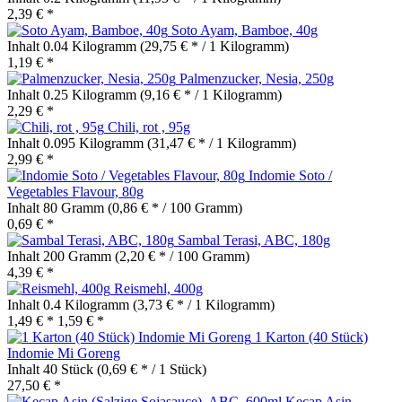
2,39 € *
Soto Ayam, Bamboe, 40g
Inhalt
0.04 Kilogramm
(29,75 € * / 1 Kilogramm)
1,19 € *
Palmenzucker, Nesia, 250g
Inhalt
0.25 Kilogramm
(9,16 € * / 1 Kilogramm)
2,29 € *
Chili, rot , 95g
Inhalt
0.095 Kilogramm
(31,47 € * / 1 Kilogramm)
2,99 € *
Indomie Soto /
Vegetables Flavour, 80g
Inhalt
80 Gramm
(0,86 € * / 100 Gramm)
0,69 € *
Sambal Terasi, ABC, 180g
Inhalt
200 Gramm
(2,20 € * / 100 Gramm)
4,39 € *
Reismehl, 400g
Inhalt
0.4 Kilogramm
(3,73 € * / 1 Kilogramm)
1,49 € *
1,59 € *
1 Karton (40 Stück)
Indomie Mi Goreng
Inhalt
40 Stück
(0,69 € * / 1 Stück)
27,50 € *
Kecap Asin