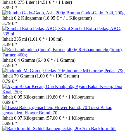
Inhalt
0.275 Liter
(14,51 € * / 1 Liter)
3,99 € *
Bumbu Gado-Gado, Asli, 200g
Inhalt
0.2 Kilogramm
(18,95 € * / 1 Kilogramm)
3,79 € *
Sambal Extra Pedas, ABC,
335ml
Inhalt
335 ml
(1,01 € * / 100 ml)
3,39 € *
Reisbandnudeln (5mm),
Farmer, 400g
Inhalt
0.4 Gramm
(6,48 € * / 1 Gramm)
2,59 € *
Indomie Mi Goreng Pedas, 79g
Inhalt
79 Gramm
(1,00 € * / 100 Gramm)
0,79 € *
Ayam Bakar Kecap, Dua
Kuali, 50g
Inhalt
0.05 Kilogramm
(19,80 € * / 1 Kilogramm)
0,99 € *
Trassi Bakar,
gemachlen, Flower Brand, 70
Inhalt
0.07 Kilogramm
(57,00 € * / 1 Kilogramm)
3,99 € *
Backform für