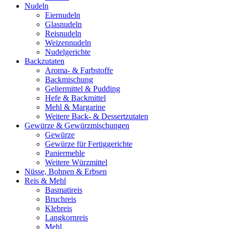
Nudeln
Eiernudeln
Glasnudeln
Reisnudeln
Weizennudeln
Nudelgerichte
Backzutaten
Aroma- & Farbstoffe
Backmischung
Geliermittel & Pudding
Hefe & Backmittel
Mehl & Margarine
Weitere Back- & Dessertzutaten
Gewürze & Gewürzmischungen
Gewürze
Gewürze für Fertiggerichte
Paniermehle
Weitere Würzmittel
Nüsse, Bohnen & Erbsen
Reis & Mehl
Basmatireis
Bruchreis
Klebreis
Langkornreis
Mehl