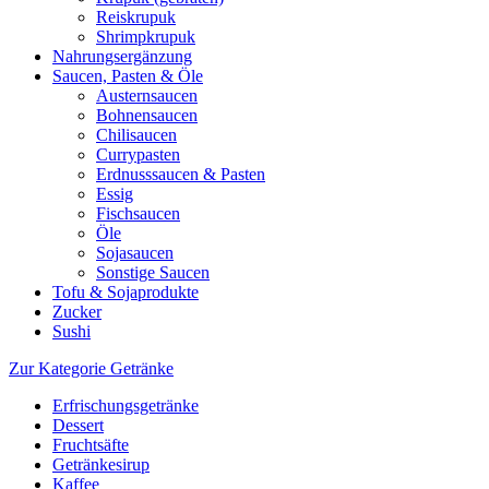
Reiskrupuk
Shrimpkrupuk
Nahrungsergänzung
Saucen, Pasten & Öle
Austernsaucen
Bohnensaucen
Chilisaucen
Currypasten
Erdnusssaucen & Pasten
Essig
Fischsaucen
Öle
Sojasaucen
Sonstige Saucen
Tofu & Sojaprodukte
Zucker
Sushi
Zur Kategorie Getränke
Erfrischungsgetränke
Dessert
Fruchtsäfte
Getränkesirup
Kaffee