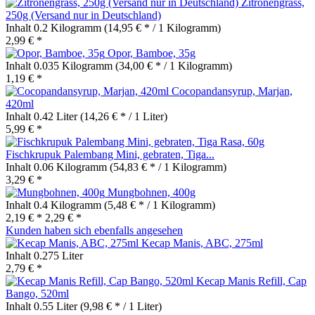
Zitronengrass,
250g (Versand nur in Deutschland)
Inhalt
0.2 Kilogramm
(14,95 € * / 1 Kilogramm)
2,99 € *
Opor, Bamboe, 35g
Inhalt
0.035 Kilogramm
(34,00 € * / 1 Kilogramm)
1,19 € *
Cocopandansyrup, Marjan,
420ml
Inhalt
0.42 Liter
(14,26 € * / 1 Liter)
5,99 € *
Fischkrupuk Palembang Mini, gebraten, Tiga...
Inhalt
0.06 Kilogramm
(54,83 € * / 1 Kilogramm)
3,29 € *
Mungbohnen, 400g
Inhalt
0.4 Kilogramm
(5,48 € * / 1 Kilogramm)
2,19 € *
2,29 € *
Kunden haben sich ebenfalls angesehen
Kecap Manis, ABC, 275ml
Inhalt
0.275 Liter
2,79 € *
Kecap Manis Refill, Cap
Bango, 520ml
Inhalt
0.55 Liter
(9,98 € * / 1 Liter)