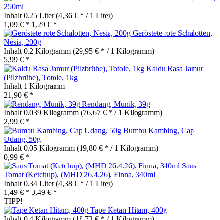
250ml
Inhalt
0.25 Liter
(4,36 € * / 1 Liter)
1,09 € *
1,29 € *
Geröstete rote Schalotten,
Nesia, 200g
Inhalt
0.2 Kilogramm
(29,95 € * / 1 Kilogramm)
5,99 € *
Kaldu Rasa Jamur
(Pilzbrühe), Totole, 1kg
Inhalt
1 Kilogramm
21,90 € *
Rendang, Munik, 39g
Inhalt
0.039 Kilogramm
(76,67 € * / 1 Kilogramm)
2,99 € *
Bumbu Kambing, Cap
Udang, 50g
Inhalt
0.05 Kilogramm
(19,80 € * / 1 Kilogramm)
0,99 € *
Saus
Tomat (Ketchup), (MHD 26.4.26), Finna, 340ml
Inhalt
0.34 Liter
(4,38 € * / 1 Liter)
1,49 € *
3,49 € *
TIPP!
Tape Ketan Hitam, 400g
Inhalt
0.4 Kilogramm
(18,73 € * / 1 Kilogramm)