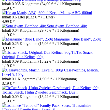
Inhalt
0.035 Kilogramm
(34,00 € * / 1 Kilogramm)
1,19 € *
Kecap Manis, ABC, 600ml
Inhalt
0.6 Liter
(8,32 € * / 1 Liter)
4,99 € *
Soto Ayam, Bamboe, 40g
Inhalt
0.04 Kilogramm
(29,75 € * / 1 Kilogramm)
1,19 € *
Margarine "Blue Band", 250g
Inhalt
0.25 Kilogramm
(15,96 € * / 1 Kilogramm)
3,99 € *
TicTac Snack,
Original, Dua Kelinci, 90g
Inhalt
0.09 Kilogramm
(13,22 € * / 1 Kilogramm)
1,19 € *
Cassavechips, Maicih,
Level 5, 100g
Inhalt
0.1 Kilogramm
(31,90 € * / 1 Kilogramm)
3,19 € *
TicTac Snack, Huhn Zwiebel Geschmack, Dua...
Inhalt
0.09 Kilogramm
(13,22 € * / 1 Kilogramm)
1,19 € *
Jasmintee
"Tehbotol" Family Pack, Sosro, 1l