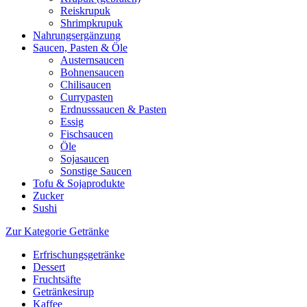
Reiskrupuk
Shrimpkrupuk
Nahrungsergänzung
Saucen, Pasten & Öle
Austernsaucen
Bohnensaucen
Chilisaucen
Currypasten
Erdnusssaucen & Pasten
Essig
Fischsaucen
Öle
Sojasaucen
Sonstige Saucen
Tofu & Sojaprodukte
Zucker
Sushi
Zur Kategorie Getränke
Erfrischungsgetränke
Dessert
Fruchtsäfte
Getränkesirup
Kaffee