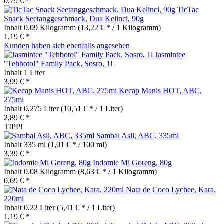
0,79 € *
TicTac
Snack Seetanggeschmack, Dua Kelinci, 90g
Inhalt
0.09 Kilogramm
(13,22 € * / 1 Kilogramm)
1,19 € *
Kunden haben sich ebenfalls angesehen
Jasmintee
"Tehbotol" Family Pack, Sosro, 1l
Inhalt
1 Liter
3,99 € *
Kecap Manis HOT, ABC,
275ml
Inhalt
0.275 Liter
(10,51 € * / 1 Liter)
2,89 € *
TIPP!
Sambal Asli, ABC, 335ml
Inhalt
335 ml
(1,01 € * / 100 ml)
3,39 € *
Indomie Mi Goreng, 80g
Inhalt
0.08 Kilogramm
(8,63 € * / 1 Kilogramm)
0,69 € *
Nata de Coco Lychee, Kara,
220ml
Inhalt
0.22 Liter
(5,41 € * / 1 Liter)
1,19 € *