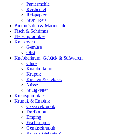
Paniermehle
Reisbeutel
Reispapier
Sushi Reis
Brotaufstrich & Marmelade
Fisch & Schrimps
Fleischprodukte
Konserven
Gemüse
Obst
Knabberkram, Gebäck & Süßwaren
Chips
Knabberkram
Krupuk
Kuchen & Gebäck
Nüsse
Süßigkeiten
Kokosprodukte
Krupuk & Emping
Cassavekrupuk
Dorfkrupuk
Emping
Fischkrupuk
Gemüsekrupuk
Krupuk (gebraten)