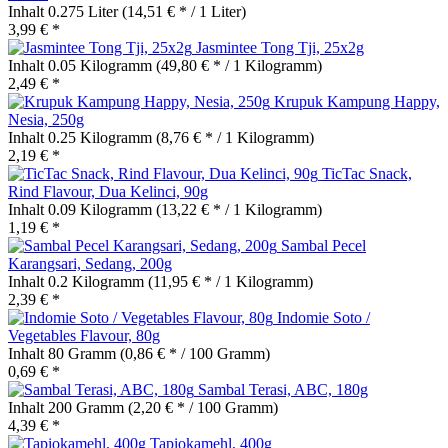
Inhalt
0.275 Liter
(14,51 € * / 1 Liter)
3,99 € *
Jasmintee Tong Tji, 25x2g
Inhalt
0.05 Kilogramm
(49,80 € * / 1 Kilogramm)
2,49 € *
Krupuk Kampung Happy,
Nesia, 250g
Inhalt
0.25 Kilogramm
(8,76 € * / 1 Kilogramm)
2,19 € *
TicTac Snack,
Rind Flavour, Dua Kelinci, 90g
Inhalt
0.09 Kilogramm
(13,22 € * / 1 Kilogramm)
1,19 € *
Sambal Pecel
Karangsari, Sedang, 200g
Inhalt
0.2 Kilogramm
(11,95 € * / 1 Kilogramm)
2,39 € *
Indomie Soto /
Vegetables Flavour, 80g
Inhalt
80 Gramm
(0,86 € * / 100 Gramm)
0,69 € *
Sambal Terasi, ABC, 180g
Inhalt
200 Gramm
(2,20 € * / 100 Gramm)
4,39 € *
Tapiokamehl, 400g