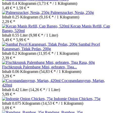
Inhalt
0.4 Kilogramm
(3,73 € * / 1 Kilogramm)
1,49 € *
1,59 € *
Palmenzucker, Nesia, 250g
Inhalt
0.25 Kilogramm
(9,16 € * / 1 Kilogramm)
2,29 € *
Kecap Manis Refill, Cap
Bango, 520ml
Inhalt
0.55 Liter
(9,98 € * / 1 Liter)
5,49 € *
5,99 € *
Sambal Pecel
Karangsari, Tidak Pedas, 200g
Inhalt
0.2 Kilogramm
(11,95 € * / 1 Kilogramm)
2,39 € *
Fischkrupuk Palembang Mini, gebraten, Tiga...
Inhalt
0.06 Kilogramm
(54,83 € * / 1 Kilogramm)
3,29 € *
Cocopandansyrup, Marjan,
420ml
Inhalt
0.42 Liter
(14,26 € * / 1 Liter)
5,99 € *
Indomie Onion Chicken, 75g
Inhalt
0.075 Kilogramm
(14,53 € * / 1 Kilogramm)
1,09 € *
Rendang, Bamboe, 35g