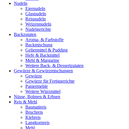
Nudeln
Eiernudeln
Glasnudeln
Reisnudeln
Weizennudeln
Nudelgerichte
Backzutaten
Aroma- & Farbstoffe
Backmischung
Geliermittel & Pudding
Hefe & Backmittel
Mehl & Margarine
Weitere Back- & Dessertzutaten
Gewürze & Gewürzmischungen
Gewürze
Gewürze für Fertiggerichte
Paniermehle
Weitere Würzmittel
Nüsse, Bohnen & Erbsen
Reis & Mehl
Basmatireis
Bruchreis
Klebreis
Langkornreis
Mehl